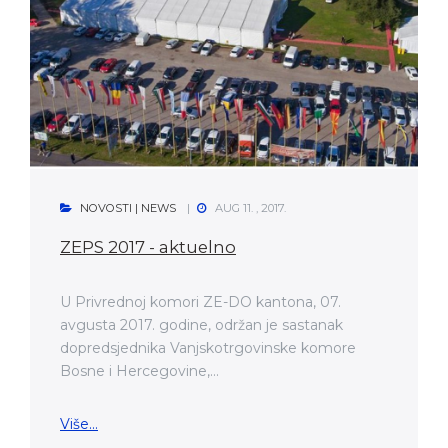
NOVOSTI | NEWS
AUG 11. , 2017.
ZEPS 2017 - aktuelno
U Privrednoj komori ZE-DO kantona, 07.
avgusta 2017. godine, održan je sastanak
dopredsjednika Vanjskotrgovinske komore
Bosne i Hercegovine,...
Više...