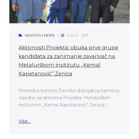
NOVOSTI | NEWS
JUN 21. , 2017.
Aktivnosti Projekta: obuka prve grupe
kandidata za zanimanje zavarivač na
Metalurškom insititutu „Kemal
Kapetanović“ Zenica
Privredna komora Zeničko-dobojskog kantona,
zajedno sa akterima Projekta: Metalurškim
institutom „Kemal Kapetanović“ Zenica i...
Više...