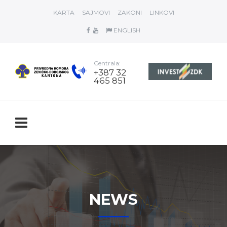
KARTA
SAJMOVI
ZAKONI
LINKOVI
ENGLISH
Centrala:
+387 32
465 851
NEWS