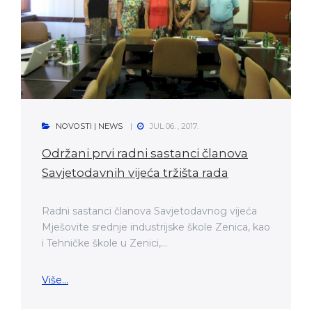
NOVOSTI | NEWS
JUL 06. , 2017.
Održani prvi radni sastanci članova
Savjetodavnih vijeća tržišta rada
Radni sastanci članova Savjetodavnog vijeća
Mješovite srednje industrijske škole Zenica, kao
i Tehničke škole u Zenici,...
Više...