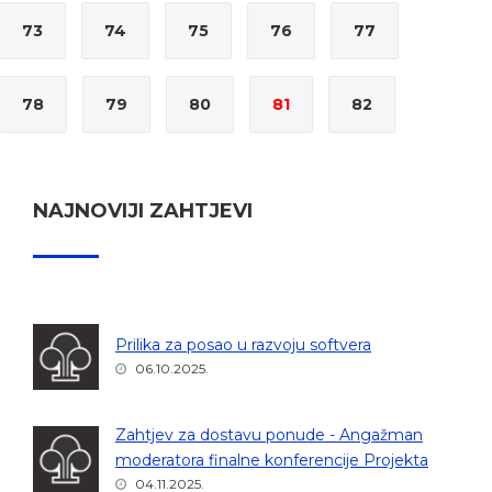
73
74
75
76
77
78
79
80
81
82
NAJNOVIJI ZAHTJEVI
Prilika za posao u razvoju softvera
06.10.2025.
Zahtjev za dostavu ponude - Angažman
moderatora finalne konferencije Projekta
04.11.2025.