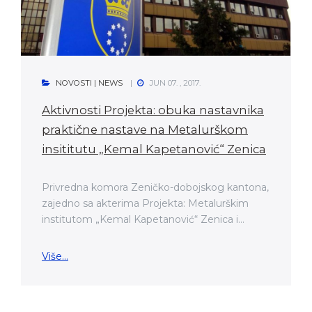
NOVOSTI | NEWS
JUN 07. , 2017.
Aktivnosti Projekta: obuka nastavnika
praktične nastave na Metalurškom
insititutu „Kemal Kapetanović“ Zenica
Privredna komora Zeničko-dobojskog kantona,
zajedno sa akterima Projekta: Metalurškim
institutom „Kemal Kapetanović“ Zenica i...
Više...