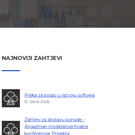
NAJNOVIJI ZAHTJEVI
Prilika za posao u razvoju softvera
06.10.2025.
Zahtjev za dostavu ponude -
Angažman moderatora finalne
konferencije Projekta