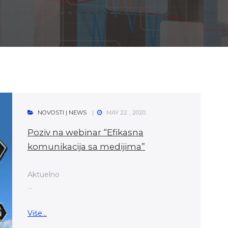
NOVOSTI | NEWS
MAY 22. , 2020.
Poziv na webinar “Efikasna
komunikacija sa medijima”
Aktuelno
...
Više...