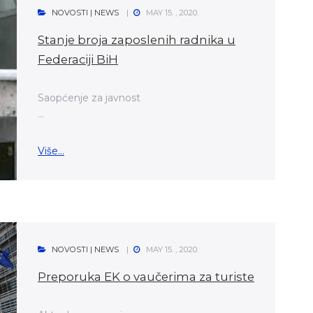
NOVOSTI | NEWS
MAY 15. , 2020.
Stanje broja zaposlenih radnika u
Federaciji BiH
Saopćenje za javnost
...
Više...
NOVOSTI | NEWS
MAY 15. , 2020.
Preporuka EK o vaučerima za turiste