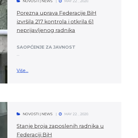
NOVOSTI | NEWS
MAY 22. , 2020.
Porezna uprava Federacije BiH
izvršila 217 kontrola i otkrila 61
neprijavljenog radnika
SAOPĆENJE ZA JAVNOST
...
Više...
NOVOSTI | NEWS
MAY 22. , 2020.
Stanje broja zaposlenih radnika u
Federaciji BiH