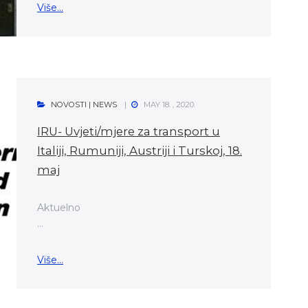
Više...
NOVOSTI | NEWS
MAY 18. , 2020.
IRU- Uvjeti/mjere za transport u
Italiji, Rumuniji, Austriji i Turskoj, 18.
maj
Aktuelno
...
Više...