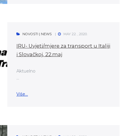
NOVOSTI | NEWS
MAY 22. , 2020.
IRU- Uvjeti/mjere za transport u Italiji
i Slovačkoj, 22.maj
Aktuelno
...
Više...