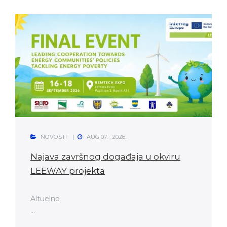
NOVOSTI
AUG 07. , 2026.
Najava završnog događaja u okviru
LEEWAY projekta
Altuelno
...