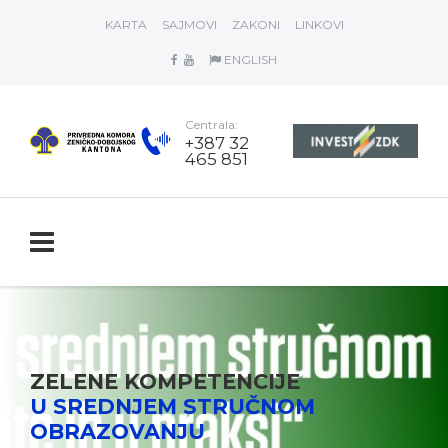
KARTA
SAJMOVI
ZAKONI
LINKOVI
ENGLISH
Centrala:
+387 32
465 851
ZELENE KOMPETENCIJE
U SREDNJEM STRUČNOM
OBRAZOVANJU