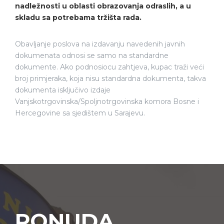
nadležnosti u oblasti obrazovanja odraslih, a u
skladu sa potrebama tržišta rada.
Obavljanje poslova na izdavanju navedenih javnih
dokumenata odnosi se samo na standardne
dokumente. Ako podnosiocu zahtjeva, kupac traži veći
broj primjeraka, koja nisu standardna dokumenta, takva
dokumenta isključivo izdaje
Vanjskotrgovinska/Spoljnotrgovinska komora Bosne i
Hercegovine sa sjedištem u Sarajevu.
PONUDA