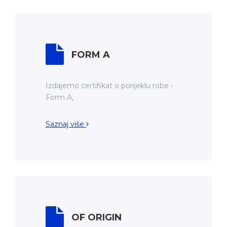
FORM A
Izdajemo certifikat o porijeklu robe -
Form A,
Saznaj više
OF ORIGIN