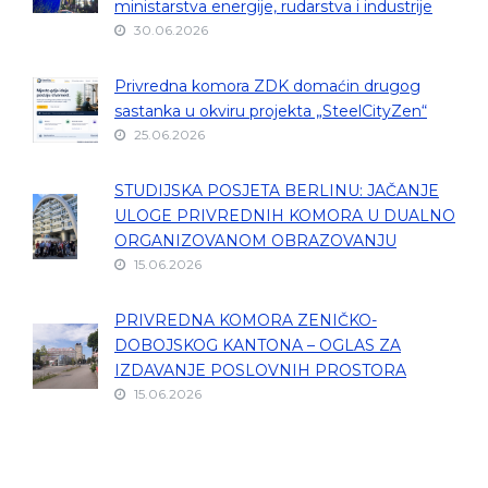
ministarstva energije, rudarstva i industrije
30.06.2026
Privredna komora ZDK domaćin drugog
sastanka u okviru projekta „SteelCityZen“
25.06.2026
STUDIJSKA POSJETA BERLINU: JAČANJE
ULOGE PRIVREDNIH KOMORA U DUALNO
ORGANIZOVANOM OBRAZOVANJU
15.06.2026
PRIVREDNA KOMORA ZENIČKO-
DOBOJSKOG KANTONA – OGLAS ZA
IZDAVANJE POSLOVNIH PROSTORA
15.06.2026