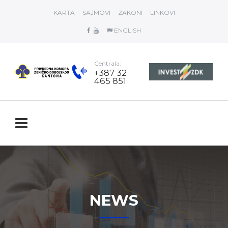
KARTA
SAJMOVI
ZAKONI
LINKOVI
ENGLISH
Centrala:
+387 32
465 851
NEWS