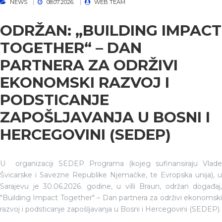
NEWS
08.07.2026.
WEB TEAM
ODRŽAN: „BUILDING IMPACT
TOGETHER“ – DAN
PARTNERA ZA ODRŽIVI
EKONOMSKI RAZVOJ I
PODSTICANJE
ZAPOŠLJAVANJA U BOSNI I
HERCEGOVINI (SEDEP)
U organizaciji SEDEP Programa (kojeg sufinansiraju Vlade
Švicarske i Savezne Republike Njemačke, te Evropska unija), u
Sarajevu je 30.06.2026. godine, u villi Braun, održan događaj,
"Building Impact Together" – Dan partnera za održivi ekonomski
razvoj i podsticanje zapošljavanja u Bosni i Hercegovini (SEDEP).