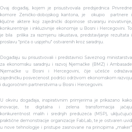
Ovaj događaj, kojem je prisustvovala predsjednica Privredne
komore Zeničko-dobojskog kantona, je okupio partnere i
ključne aktere koji zajednički doprinose stvaranju inovativnije,
konkurentnije i inkluzivnije ekonomije u Bosni i Hercegovini. To
je bila prilika za razmjenu iskustava, predstavljanje rezultata i
proslavu "priča o uspjehu" ostvarenih kroz saradnju.
Događaju su prisustvovali i predstavnici Saveznog ministarstva
za ekonomsku saradnju i razvoj Njemačke (BMZ) i Ambasade
Njemačke u Bosni i Hercegovini, čije učešće odražava
zajedničku posvećenost podršci održivom ekonomskom razvoju
i dugoročnim partnerstvima u Bosni i Hercegovini.
U okviru događaja, inspirativnim primjerima je prikazano kako
inovacije, te digitalna i zelena transformacija jačaju
konkurentnost malih i srednjih preduzeća (MSP), uključujući
praktične demonstracije organizacije FabLab, te je ostvaren uvid
u nove tehnologije i pristupe zasnovane na principima „maker“