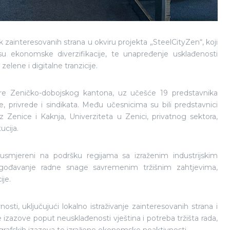
k zainteresovanih strana u okviru projekta „SteelCityZen“, koji
su ekonomske diverzifikacije, te unapređenje usklađenosti
zelene i digitalne tranzicije.
re Zeničko-dobojskog kantona, uz učešće 19 predstavnika
je, privrede i sindikata. Među učesnicima su bili predstavnici
 Zenice i Kaknja, Univerziteta u Zenici, privatnog sektora,
ucija.
i usmjereni na podršku regijama sa izraženim industrijskim
rilagođavanje radne snage savremenim tržišnim zahtjevima,
je.
nosti, uključujući lokalno istraživanje zainteresovanih strana i
e izazove poput neusklađenosti vještina i potreba tržišta rada,