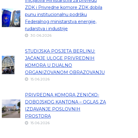
Inicijativa Ministarstva za privredu
ZDK i Privredne komore ZDK dobila
punu institucionalnu podršku
Federalnog ministarstva energije,
rudarstva i industrije
30.06.2026
STUDIJSKA POSJETA BERLINU:
JAČANJE ULOGE PRIVREDNIH
KOMORA U DUALNO
ORGANIZOVANOM OBRAZOVANJU
15.06.2026
PRIVREDNA KOMORA ZENIČKO-
DOBOJSKOG KANTONA – OGLAS ZA
IZDAVANJE POSLOVNIH
PROSTORA
15.06.2026