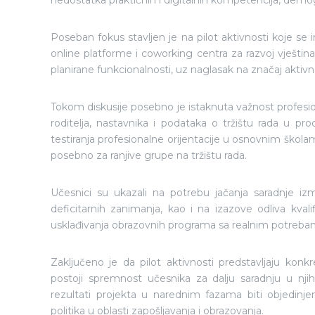
nedostatka praktičnih i digitalnih kompetencija, demo
Poseban fokus stavljen je na pilot aktivnosti koje se
online platforme i coworking centra za razvoj vještina
planirane funkcionalnosti, uz naglasak na značaj aktivno
Tokom diskusije posebno je istaknuta važnost profesion
roditelja, nastavnika i podataka o tržištu rada u pr
testiranja profesionalne orijentacije u osnovnim školama,
posebno za ranjive grupe na tržištu rada.
Učesnici su ukazali na potrebu jačanja saradnje i
deficitarnih zanimanja, kao i na izazove odliva kval
usklađivanja obrazovnih programa sa realnim potrebama
Zaključeno je da pilot aktivnosti predstavljaju kon
postoji spremnost učesnika za dalju saradnju u nji
rezultati projekta u narednim fazama biti objedinjen
politika u oblasti zapošljavanja i obrazovanja.