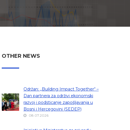
OTHER NEWS
Održan: „Building Impact Together“ –
Dan partnera za održivi ekonomski
razvoj i podsticanje zapošljavanja u
Bosni i Hercegovini (SEDEP)
08.07.2026