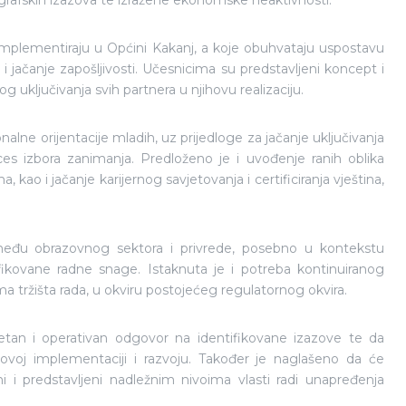
grafskih izazova te izražene ekonomske neaktivnosti.
 implementiraju u Općini Kakanj, a koje obuhvataju uspostavu
 i jačanje zapošljivosti. Učesnicima su predstavljeni koncept i
g uključivanja svih partnera u njihovu realizaciju.
alne orijentacije mladih, uz prijedloge za jačanje uključivanja
oces izbora zanimanja. Predloženo je i uvođenje ranih oblika
 kao i jačanje karijernog savjetovanja i certificiranja vještina,
zmeđu obrazovnog sektora i privrede, posebno u kontekstu
ifikovane radne snage. Istaknuta je i potreba kontinuiranog
 tržišta rada, u okviru postojećeg regulatornog okvira.
kretan i operativan odgovor na identifikovane izazove te da
hovoj implementaciji i razvoju. Također je naglašeno da će
i i predstavljeni nadležnim nivoima vlasti radi unapređenja