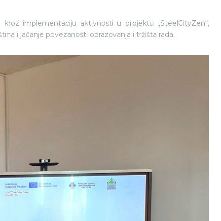
roz implementaciju aktivnosti u projektu „SteelCityZen“,
ina i jačanje povezanosti obrazovanja i tržišta rada.