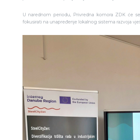
U narednom periodu, Privredna komora ZDK će se k
fokusirati na unapređenje lokalnog sistema razvoja vješt