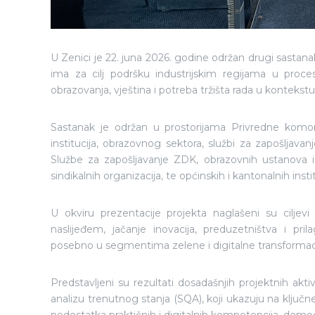
U Zenici je 22. juna 2026. godine održan drugi sastana
ima za cilj podršku industrijskim regijama u proce
obrazovanja, vještina i potreba tržišta rada u kontekstu 
Sastanak je održan u prostorijama Privredne komo
institucija, obrazovnog sektora, službi za zapošljavan
Službe za zapošljavanje ZDK, obrazovnih ustanova iz
sindikalnih organizacija, te općinskih i kantonalnih instit
U okviru prezentacije projekta naglašeni su ciljev
naslijeđem, jačanje inovacija, preduzetništva i p
posebno u segmentima zelene i digitalne transformaci
Predstavljeni su rezultati dosadašnjih projektnih aktiv
analizu trenutnog stanja (SQA), koji ukazuju na ključn