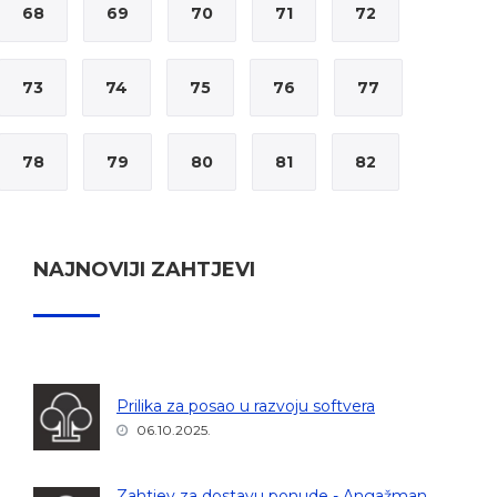
68
69
70
71
72
73
74
75
76
77
78
79
80
81
82
NAJNOVIJI ZAHTJEVI
Prilika za posao u razvoju softvera
06.10.2025.
Zahtjev za dostavu ponude - Angažman