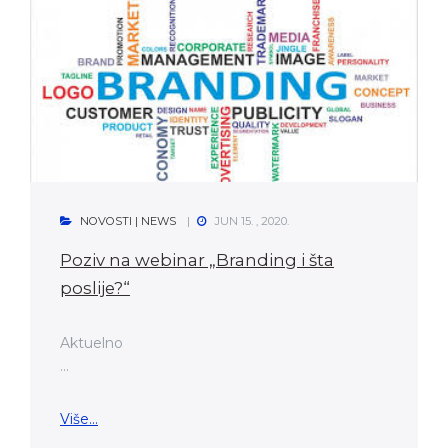
NOVOSTI | NEWS
JUN 15. , 2020.
Poziv na webinar „Branding i šta
poslije?“
Aktuelno
...
Više...