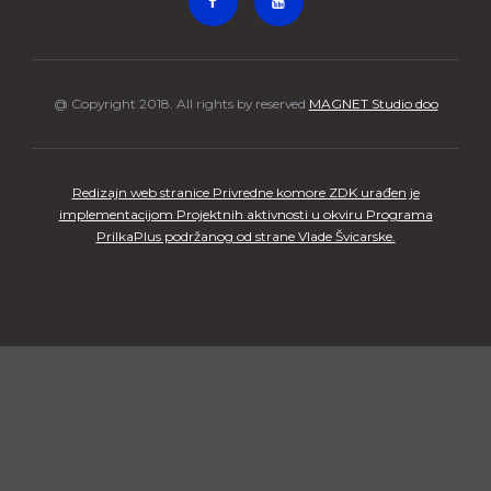
@ Copyright 2018. All rights by reserved
MAGNET Studio doo
Redizajn web stranice Privredne komore ZDK urađen je
implementacijom Projektnih aktivnosti u okviru Programa
PrilkaPlus podržanog od strane Vlade Švicarske.