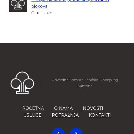
blokova
11.11.2025.
Privredna Komora Zeničko-Dobojskog
Kantona
POČETNA
O NAMA
NOVOSTI
USLUGE
POTRAŽNJA
KONTAKTI