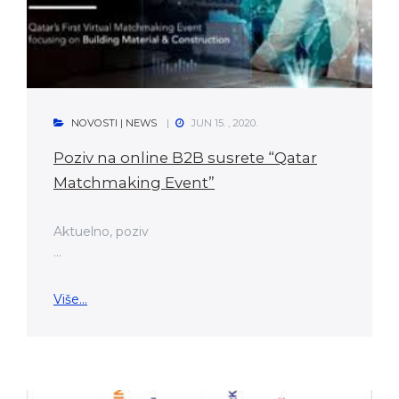
NOVOSTI | NEWS
JUN 15. , 2020.
Poziv na online B2B susrete “Qatar
Matchmaking Event”
Aktuelno, poziv
...
Više...