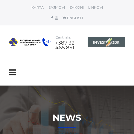
KARTA
SAJMOVI
ZAKONI
LINKOVI
ENGLISH
Centrala:
+387 32
465 851
NEWS