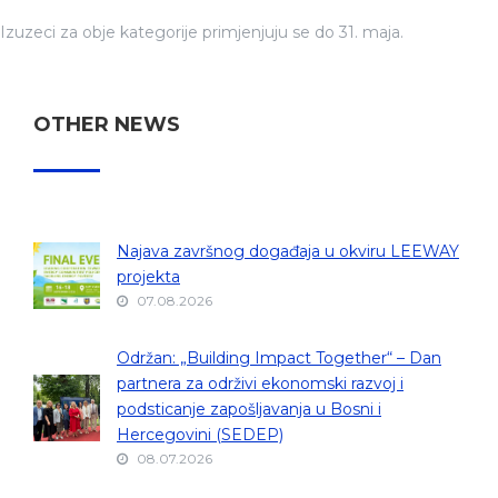
Izuzeci za obje kategorije primjenjuju se do 31. maja.
OTHER NEWS
Najava završnog događaja u okviru LEEWAY
projekta
07.08.2026
Održan: „Building Impact Together“ – Dan
partnera za održivi ekonomski razvoj i
podsticanje zapošljavanja u Bosni i
Hercegovini (SEDEP)
08.07.2026