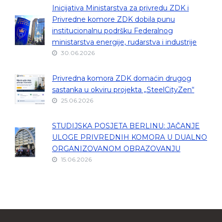
Inicijativa Ministarstva za privredu ZDK i
Privredne komore ZDK dobila punu
institucionalnu podršku Federalnog
ministarstva energije, rudarstva i industrije
30.06.2026
Privredna komora ZDK domaćin drugog
sastanka u okviru projekta „SteelCityZen“
25.06.2026
STUDIJSKA POSJETA BERLINU: JAČANJE
ULOGE PRIVREDNIH KOMORA U DUALNO
ORGANIZOVANOM OBRAZOVANJU
15.06.2026