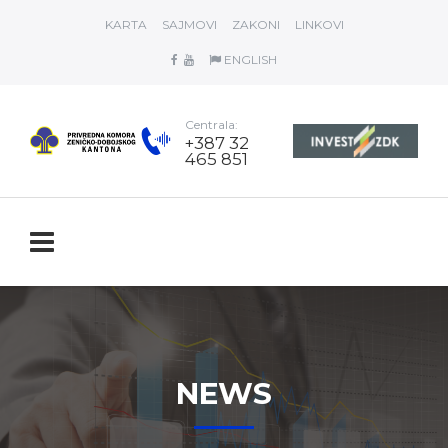
KARTA
SAJMOVI
ZAKONI
LINKOVI
ENGLISH
Centrala:
+387 32
465 851
NEWS