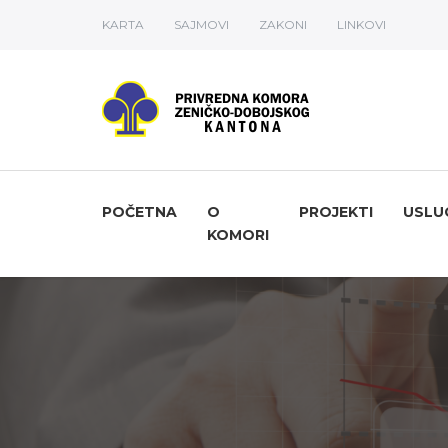
KARTA
SAJMOVI
ZAKONI
LINKOVI
POČETNA
O
PROJEKTI
USLU
KOMORI