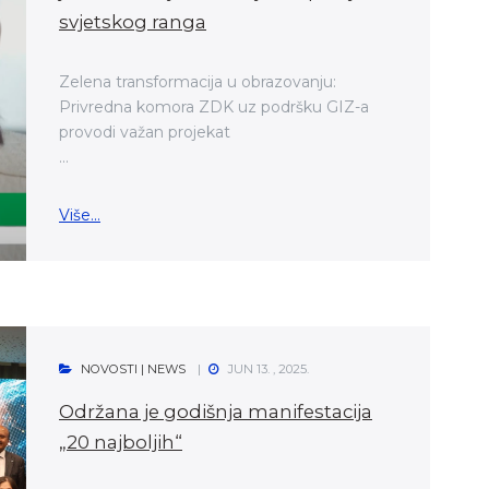
svjetskog ranga
Zelena transformacija u obrazovanju:
Privredna komora ZDK uz podršku GIZ-a
provodi važan projekat
...
Više...
NOVOSTI | NEWS
JUN 13. , 2025.
Održana je godišnja manifestacija
„20 najboljih“