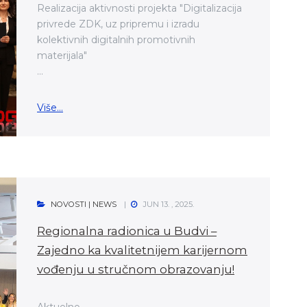
Realizacija aktivnosti projekta "Digitalizacija
privrede ZDK, uz pripremu i izradu
kolektivnih digitalnih promotivnih
materijala"
...
Više...
NOVOSTI | NEWS
JUN 13. , 2025.
Regionalna radionica u Budvi –
Zajedno ka kvalitetnijem karijernom
vođenju u stručnom obrazovanju!