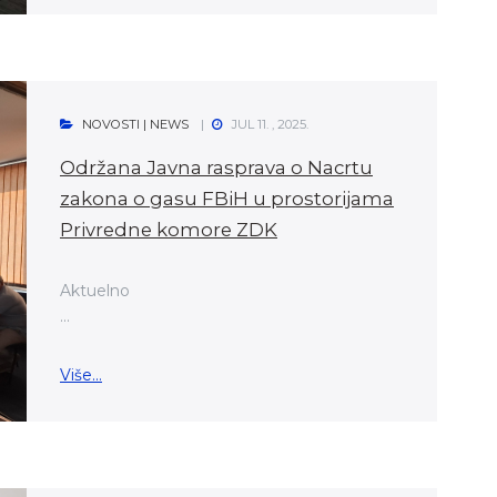
NOVOSTI | NEWS
JUL 11. , 2025.
Održana Javna rasprava o Nacrtu
zakona o gasu FBiH u prostorijama
Privredne komore ZDK
Aktuelno
...
Više...