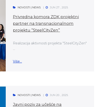
NOVOSTI | NEWS
JUN 27. , 2025.
Privredna komora ZDK projektni
partner na transnacionalnom
projektu “SteelCityZen”
Realizacija aktivnosti projekta "SteelCityZen"
...
Više...
NOVOSTI | NEWS
JUN 20. , 2025.
Javni poziv za učešće na