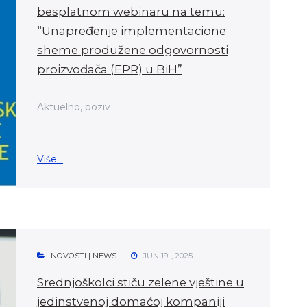
besplatnom webinaru na temu:
“Unapređenje implementacione
sheme produžene odgovornosti
proizvođača (EPR) u BiH”
Aktuelno, poziv
...
Više...
NOVOSTI | NEWS
JUN 19. , 2025.
Srednjoškolci stiču zelene vještine u
jedinstvenoj domaćoj kompaniji