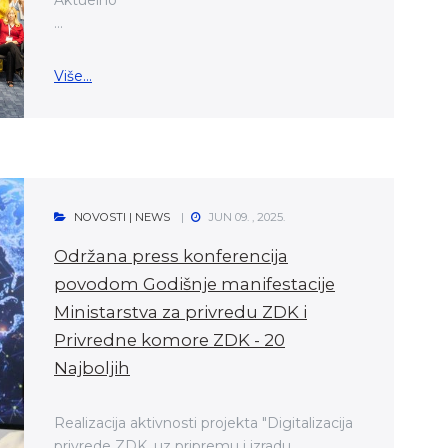
Aktuelno
...
Više...
NOVOSTI | NEWS
JUN 09. , 2025.
Održana press konferencija
povodom Godišnje manifestacije
Ministarstva za privredu ZDK i
Privredne komore ZDK - 20
Najboljih
Realizacija aktivnosti projekta "Digitalizacija
privrede ZDK, uz pripremu i izradu