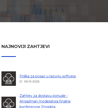
NAJNOVIJI ZAHTJEVI
Prilika za posao u razvoju softvera
06.10.2025.
Zahtjev za dostavu ponude -
Angažman moderatora finalne
konferencije Projekta