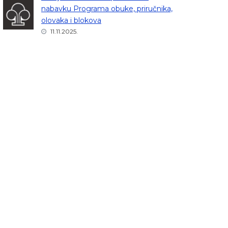
nabavku Programa obuke, priručnika,
olovaka i blokova
11.11.2025.