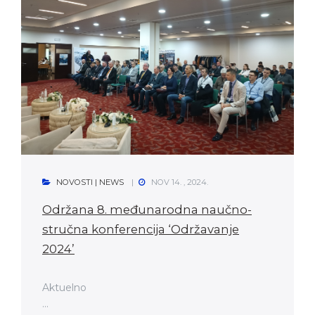
NOVOSTI | NEWS
NOV 14. , 2024.
Održana 8. međunarodna naučno-
stručna konferencija ‘Održavanje
2024’
Aktuelno
...