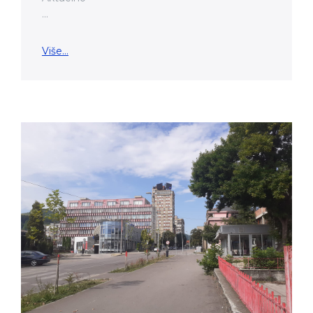
...
Više...