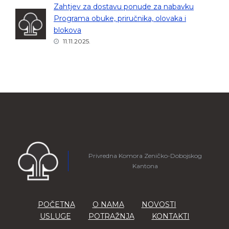
Zahtjev za dostavu ponude za nabavku
Programa obuke, priručnika, olovaka i
blokova
11.11.2025.
Privredna Komora Zeničko-Dobojskog
Kantona
POČETNA
O NAMA
NOVOSTI
USLUGE
POTRAŽNJA
KONTAKTI