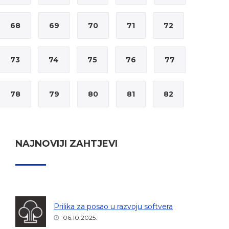
68
69
70
71
72
73
74
75
76
77
78
79
80
81
82
NAJNOVIJI ZAHTJEVI
Prilika za posao u razvoju softvera
06.10.2025.