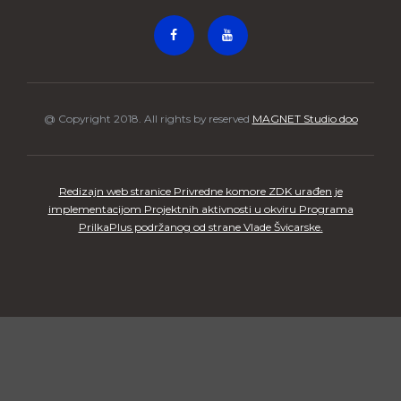
@ Copyright 2018. All rights by reserved
MAGNET Studio doo
Redizajn web stranice Privredne komore ZDK urađen je
implementacijom Projektnih aktivnosti u okviru Programa
PrilkaPlus podržanog od strane Vlade Švicarske.