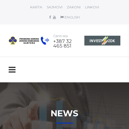
KARTA
SAJMOVI
ZAKONI
LINKOVI
ENGLISH
Centrala:
+387 32
465 851
NEWS