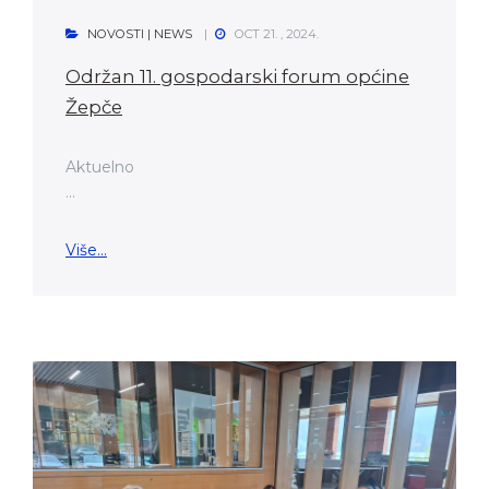
NOVOSTI | NEWS
OCT 21. , 2024.
Održan 11. gospodarski forum općine
Žepče
Aktuelno
...
Više...