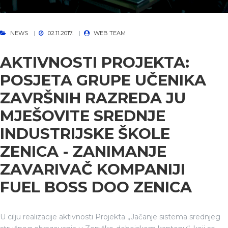
NEWS
02.11.2017.
WEB TEAM
AKTIVNOSTI PROJEKTA:
POSJETA GRUPE UČENIKA
ZAVRŠNIH RAZREDA JU
MJEŠOVITE SREDNJE
INDUSTRIJSKE ŠKOLE
ZENICA - ZANIMANJE
ZAVARIVAČ KOMPANIJI
FUEL BOSS DOO ZENICA
U cilju realizacije aktivnosti Projekta „Jačanje sistema srednjeg