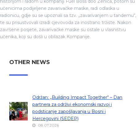
historijom i radom u kompaniji Fuel Boss doo Zenica, potom su
učenicima podijeljene zavarivačke maske, radi odlaska u
radionicu, gdje su se upoznali sa tzv. „zavarivanjem u tandemu“,
te su prisustvovali izradi cjevovoda za inostrano tržište. Nakon
završene posjete, zavarivačke maske su ostale u vlasništvu
učenika, koji su došli u obilazak Kompanije.
OTHER NEWS
Održan: „Building Impact Together“ – Dan
partnera za održivi ekonomski razvoj i
podsticanje zapošljavanja u Bosni i
Hercegovini (SEDEP)
08.07.2026