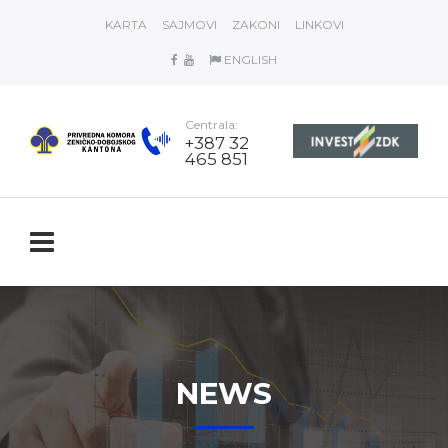
KARTA
SAJMOVI
ZAKONI
LINKOVI
ENGLISH
Centrala:
+387 32
465 851
NEWS