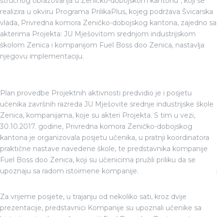
stručnog obrazovanja u Zeničko-dobojskom kantonu“, koji se
realizira u okviru Programa PrilikaPlus, kojeg podržava Švicarska
vlada, Privredna komora Zeničko-dobojskog kantona, zajedno sa
akterima Projekta: JU Mješovitom srednjom industrijskom
školom Zenica i kompanijom Fuel Boss doo Zenica, nastavlja
njegovu implementaciju.
Plan provedbe Projektnih aktivnosti predvidio je i posjetu
učenika završnih razreda JU Mješovite srednje industrijske škole
Zenica, kompanijama, koje su akteri Projekta. S tim u vezi,
30.10.2017. godine, Privredna komora Zeničko-dobojskog
kantona je organizovala posjetu učenika, u pratnji koordinatora
praktične nastave navedene škole, te predstavnika kompanije
Fuel Boss doo Zenica, koji su učenicima pružili priliku da se
upoznaju sa radom istoimene kompanije.
Za vrijeme posjete, u trajanju od nekoliko sati, kroz dvije
prezentacije, predstavnici Kompanije su upoznali učenike sa