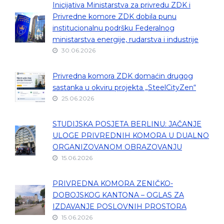
Inicijativa Ministarstva za privredu ZDK i
Privredne komore ZDK dobila punu
institucionalnu podršku Federalnog
ministarstva energije, rudarstva i industrije
30.06.2026
Privredna komora ZDK domaćin drugog
sastanka u okviru projekta „SteelCityZen“
25.06.2026
STUDIJSKA POSJETA BERLINU: JAČANJE
ULOGE PRIVREDNIH KOMORA U DUALNO
ORGANIZOVANOM OBRAZOVANJU
15.06.2026
PRIVREDNA KOMORA ZENIČKO-
DOBOJSKOG KANTONA – OGLAS ZA
IZDAVANJE POSLOVNIH PROSTORA
15.06.2026