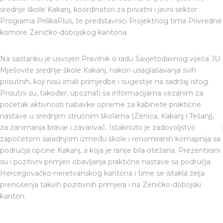
srednje škole Kakanj, koordinatori za privatni i javni sektor
Programa PrilikaPlus, te predstavnici Projektnog tima Privredne
komore Zeničko-dobojskog kantona.
Na sastanku je usvojen Pravilnik o radu Savjetodavnog vijeća JU
Mješovite srednje škole Kakanj, nakon usaglašavanja svih
prisutnih, koji nisu imali primjedbe i sugestije na sadržaj istog.
Prisutni su, također, upoznati sa informacijama vezanim za
početak aktivnosti nabavke opreme za kabinete praktične
nastave u srednjim stručnim školama (Zenica, Kakanj i Tešanj),
za zanimanja bravar i zavarivač. Istaknuto je zadovoljstvo
započetom saradnjom između škole i renomiranih komapnija sa
područja općine Kakanj, a koja je ranije bila otežana. Prezentirani
su i pozitivni primjeri obavljanja praktične nastave sa područja
Hercegovačko-neretvanskog kantona i time se istakla želja
prenošenja takvih pozitivnih primjera i na Zeničko-dobojski
kanton.