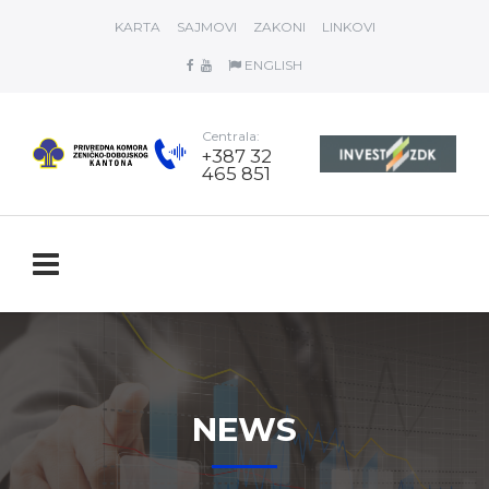
KARTA
SAJMOVI
ZAKONI
LINKOVI
ENGLISH
Centrala:
+387 32
465 851
NEWS