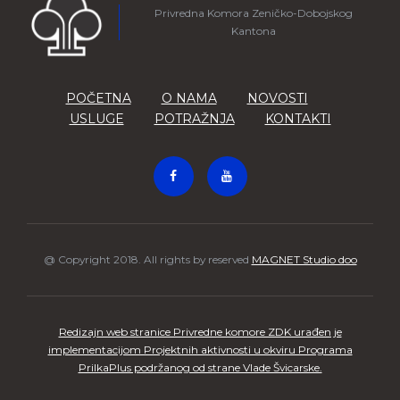
Privredna Komora Zeničko-Dobojskog
Kantona
POČETNA
O NAMA
NOVOSTI
USLUGE
POTRAŽNJA
KONTAKTI
@ Copyright 2018. All rights by reserved
MAGNET Studio doo
Redizajn web stranice Privredne komore ZDK urađen je
implementacijom Projektnih aktivnosti u okviru Programa
PrilkaPlus podržanog od strane Vlade Švicarske.