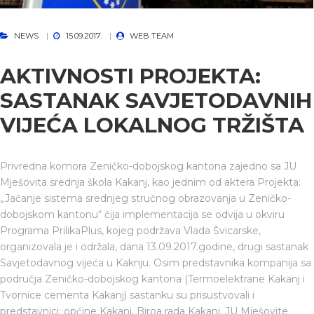
NEWS
15.09.2017.
WEB TEAM
AKTIVNOSTI PROJEKTA:
SASTANAK SAVJETODAVNIH
VIJEĆA LOKALNOG TRŽIŠTA
Privredna komora Zeničko-dobojskog kantona zajedno sa JU
Mješovita srednja škola Kakanj, kao jednim od aktera Projekta:
„Jačanje sistema srednjeg stručnog obrazovanja u Zeničko-
dobojskom kantonu“ čija implementacija se odvija u okviru
Programa PrilikaPlus, kojeg podržava Vlada Švicarske,
organizovala je i održala, dana 13.09.2017.godine, drugi sastanak
Savjetodavnog vijeća u Kaknju. Osim predstavnika kompanija sa
područja Zeničko-dobojskog kantona (Termoelektrane Kakanj i
Tvornice cementa Kakanj) sastanku su prisustvovali i
predstavnici: općine Kakanj, Biroa rada Kakanj, JU Mješovite