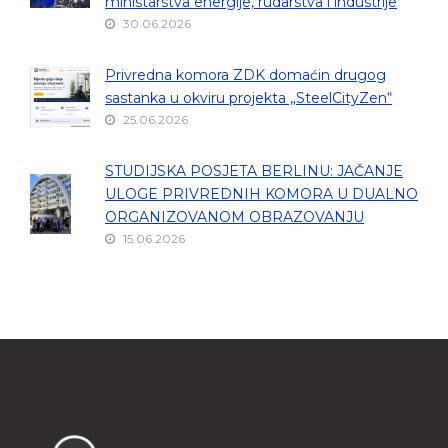
ministarstva energije, rudarstva i industrije
30.06.2026
Privredna komora ZDK domaćin drugog
sastanka u okviru projekta „SteelCityZen“
25.06.2026
STUDIJSKA POSJETA BERLINU: JAČANJE
ULOGE PRIVREDNIH KOMORA U DUALNO
ORGANIZOVANOM OBRAZOVANJU
15.06.2026