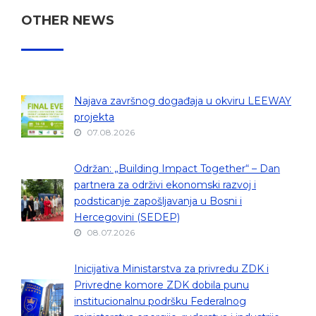
OTHER NEWS
Najava završnog događaja u okviru LEEWAY
projekta
07.08.2026
Održan: „Building Impact Together“ – Dan
partnera za održivi ekonomski razvoj i
podsticanje zapošljavanja u Bosni i
Hercegovini (SEDEP)
08.07.2026
Inicijativa Ministarstva za privredu ZDK i
Privredne komore ZDK dobila punu
institucionalnu podršku Federalnog