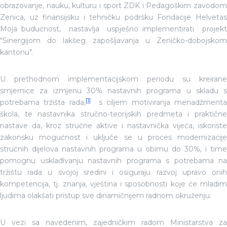
obrazovanje, nauku, kulturu i sport ZDK i Pedagoškim zavodom
Zenica, uz finansijsku i tehničku podršku Fondacije Helvetas
Moja budućnost, nastavlja uspješno implementirati projekt
"Sinergijom do lakšeg zapošljavanja u Zeničko-dobojskom
kantonu".
U prethodnom implementacijskom periodu su kreirane
smjernice za izmjenu 30% nastavnih programa u skladu s
[1]
potrebama tržišta rada,
s ciljem motiviranja menadžment
škola, te nastavnika stručno-teorijskih predmeta i praktične
nastave da, kroz stručne aktive i nastavnička vijeća, iskoriste
zakonsku mogućnost i uključe se u proces modernizacije
stručnih dijelova nastavnih programa u obimu do 30%, i time
pomognu usklađivanju nastavnih programa s potrebama na
tržištu rada u svojoj sredini i osiguraju razvoj upravo onih
kompetencija, tj. znanja, vještina i sposobnosti koje će mladim
ljudima olakšati pristup sve dinamičnijem radnom okruženju.
U vezi sa navedenim, zajedničkim radom Ministarstva za