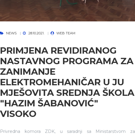
NEWS
28.10.2021.
WEB TEAM
PRIMJENA REVIDIRANOG
NASTAVNOG PROGRAMA ZA
ZANIMANJE
ELEKTROMEHANIČAR U JU
MJEŠOVITA SREDNJA ŠKOLA
"HAZIM ŠABANOVIĆ"
VISOKO
Privredna komora ZDK, u saradnji sa Ministarstvom za