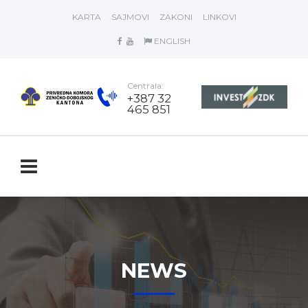
KARTA
SAJMOVI
ZAKONI
LINKOVI
ENGLISH
Centrala:
+387 32
465 851
NEWS