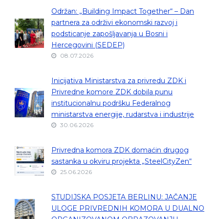
Održan: „Building Impact Together“ – Dan
partnera za održivi ekonomski razvoj i
podsticanje zapošljavanja u Bosni i
Hercegovini (SEDEP)
08.07.2026
Inicijativa Ministarstva za privredu ZDK i
Privredne komore ZDK dobila punu
institucionalnu podršku Federalnog
ministarstva energije, rudarstva i industrije
30.06.2026
Privredna komora ZDK domaćin drugog
sastanka u okviru projekta „SteelCityZen“
25.06.2026
STUDIJSKA POSJETA BERLINU: JAČANJE
ULOGE PRIVREDNIH KOMORA U DUALNO