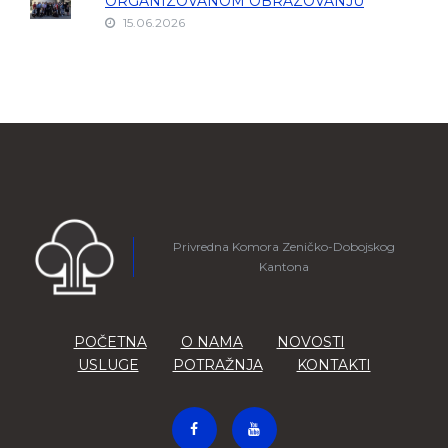
ORGANIZOVANOM OBRAZOVANJU
15.06.2026
Privredna Komora Zeničko-Dobojskog
Kantona
POČETNA
O NAMA
NOVOSTI
USLUGE
POTRAŽNJA
KONTAKTI