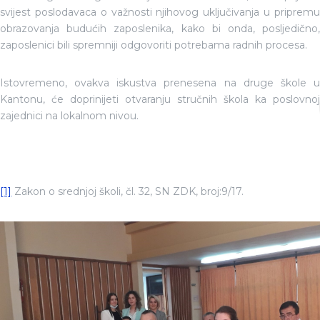
svijest poslodavaca o važnosti njihovog uključivanja u pripremu
obrazovanja budućih zaposlenika, kako bi onda, posljedično,
zaposlenici bili spremniji odgovoriti potrebama radnih procesa.
Istovremeno, ovakva iskustva prenesena na druge škole u
Kantonu, će doprinijeti otvaranju stručnih škola ka poslovnoj
zajednici na lokalnom nivou.
[1]
Zakon o srednjoj školi, čl. 32, SN ZDK, broj:9/17.