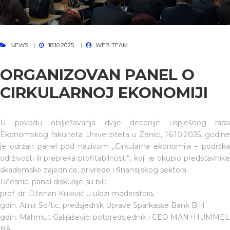
NEWS
18.10.2025.
WEB TEAM
ORGANIZOVAN PANEL O
CIRKULARNOJ EKONOMIJI
U povodu obilježavanja dvije decenije uspješnog rada
Ekonomskog fakulteta Univerziteta u Zenici, 16.10.2025. godine
je održan panel pod nazivom „Cirkularna ekonomija – podrška
održivosti ili prepreka profitabilnosti“, koji je okupio predstavnike
akademske zajednice, privrede i finansijskog sektora.
Učesnici panel diskusije su bili:
prof. dr. Dženan Kulović u ulozi moderatora,
gdin. Amir Softic, predsjednik Uprave Sparkasse Bank BiH
gdin. Mahmut Galijašević, potpredsjednik i CEO MAN+HUMMEL
BA