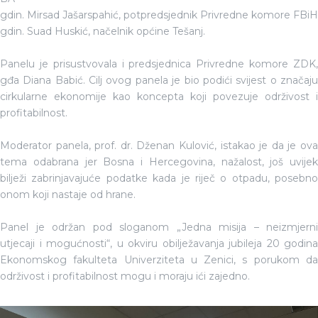
gdin. Mirsad Jašarspahić, potpredsjednik Privredne komore FBiH
gdin. Suad Huskić, načelnik općine Tešanj.
Panelu je prisustvovala i predsjednica Privredne komore ZDK,
gđa Diana Babić. Cilj ovog panela je bio podići svijest o značaju
cirkularne ekonomije kao koncepta koji povezuje održivost i
profitabilnost.
Moderator panela, prof. dr. Dženan Kulović, istakao je da je ova
tema odabrana jer Bosna i Hercegovina, nažalost, još uvijek
bilježi zabrinjavajuće podatke kada je riječ o otpadu, posebno
onom koji nastaje od hrane.
Panel je održan pod sloganom „Jedna misija – neizmjerni
utjecaji i mogućnosti“, u okviru obilježavanja jubileja 20 godina
Ekonomskog fakulteta Univerziteta u Zenici, s porukom da
održivost i profitabilnost mogu i moraju ići zajedno.