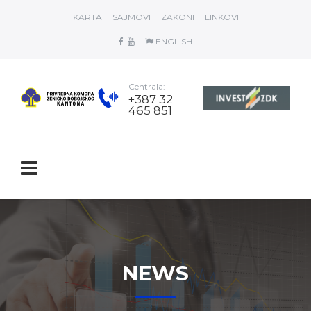
KARTA
SAJMOVI
ZAKONI
LINKOVI
ENGLISH
Centrala:
+387 32
465 851
NEWS