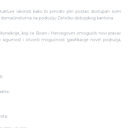
trukture iskoristi kako bi prirodni plin postao dostupan svim
 i domaćinstvima na području Zeničko-dobojskog kantona.
erkonekcije, koji će Bosni i Hercegovini omogućiti novi pravac
sigurnost i otvoriti mogućnost gasifikacije novih područja,
i:
ekte;
esta;