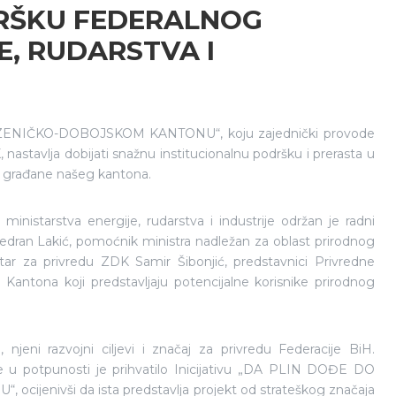
DRŠKU FEDERALNOG
E, RUDARSTVA I
ZENIČKO-DOBOJSKOM KANTONU“, koju zajednički provode
astavlja dobijati snažnu institucionalnu podršku i prerasta u
u i građane našeg kantona.
inistarstva energije, rudarstva i industrije održan je radni
Vedran Lakić, pomoćnik ministra nadležan za oblast prirodnog
star za privredu ZDK Samir Šibonjić, predstavnici Privredne
antona koji predstavljaju potencijalne korisnike prirodnog
 njeni razvojni ciljevi i značaj za privredu Federacije BiH.
ije u potpunosti je prihvatilo Inicijativu „DA PLIN DOĐE DO
enivši da ista predstavlja projekt od strateškog značaja