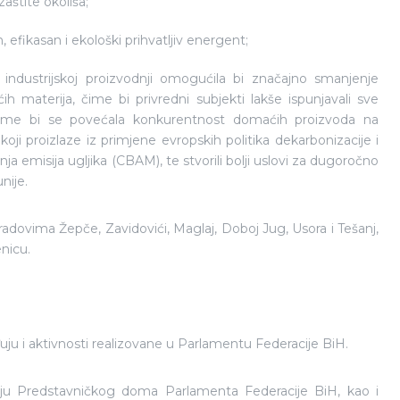
aštite okoliša;
fikasan i ekološki prihvatljiv energent;
ndustrijskoj proizvodnji omogućila bi značajno smanjenje
ih materija, čime bi privredni subjekti lakše ispunjavali sve
 Time bi se povećala konkurentnost domaćih proizvoda na
 koji proizlaze iz primjene evropskih politika dekarbonizacije i
emisija ugljika (CBAM), te stvorili bolji uslovi za dugoročno
nije.
radovima Žepče, Zavidovići, Maglaj, Doboj Jug, Usora i Tešanj,
nicu.
đuju i aktivnosti realizovane u Parlamentu Federacije BiH.
riju Predstavničkog doma Parlamenta Federacije BiH, kao i