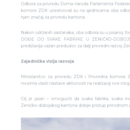
Odbora za privredu Doma naroda Parlamenta Federacije
komore ZDK učestvovali su na sjednicama oba odbora, g
njen značaj za privredu kantona.
Nakon održanih sastanaka, oba odbora su u pisanoj for
DOĐE DO SVAKE FABRIKE U ZENIČKO-DOBOJSKOM 
predstavlja važan preduslov za dalji privredni razvoj Z
Zajednička vizija razvoja
Ministarstvo za privredu ZDK i Privredna komora ZD
nivoima vlasti nastave aktivnosti na realizaciji ove inicij
Cilj je jasan – omogućiti da svaka fabrika, svaka in
Zeničko-dobojskog kantona dobije pristup prirodnom p