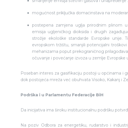
smanjenje emisija štetnih gasova i unapređenje z
mogućnost priključka domaćinstava na moderan, e
postepena zamjena uglja prirodnim plinom u i
emisija ugljeničkog dioksida i drugih zagađujuć
strožije ekološke standarde Evropske unije.
evropskom tržištu, smanjili potencijalni troškovi
mehanizama poput prekograničnog prilagođavanja 
očuvanje i povećanje izvoza u zemlje Evropske u
Poseban interes za gasifikaciju postoji u općinama i g
dok postojeća mreža već obuhvata Visoko, Kakanj i Ze
Podrška i u Parlamentu Federacije BiH
Da inicijativa ima široku institucionalnu podršku potvr
Na poziv Odbora za energetiku, rudarstvo i indust