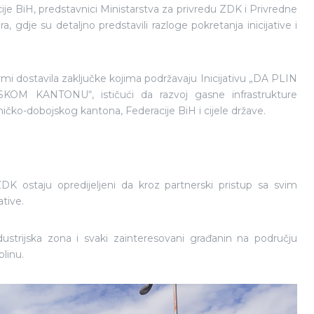
 BiH, predstavnici Ministarstva za privredu ZDK i Privredne
dje su detaljno predstavili razloge pokretanja inicijative i
mi dostavila zaključke kojima podržavaju Inicijativu „DA PLIN
KANTONU“, ističući da razvoj gasne infrastrukture
eničko-dobojskog kantona, Federacije BiH i cijele države.
K ostaju opredijeljeni da kroz partnerski pristup sa svim
ative.
dustrijska zona i svaki zainteresovani građanin na području
linu.