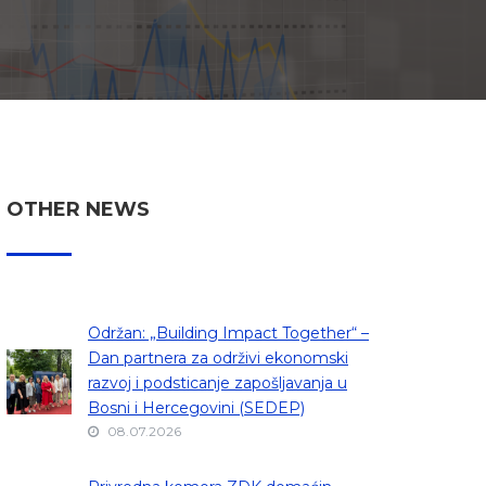
OTHER NEWS
Održan: „Building Impact Together“ –
Dan partnera za održivi ekonomski
razvoj i podsticanje zapošljavanja u
Bosni i Hercegovini (SEDEP)
08.07.2026