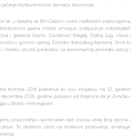
i i jačanje konkurentnosti domaće ekonomije.
će se, u saradnji sa BH-Gasom i svim nadležnim institucijama,
distributivna gasna mreža omogući priključenje industrijskih
ina i gradova Žepče, Zavidovići, Maglaj, Doboj Jug, Usora i
a prostoru gotovo cijelog Zeničko-dobojskog kantona. Time bi
Visoko, stvorili preduslovi za ravnomjerniji privredni razvoj i
na komora ZDK pokrenuli su ovu inicijativu na 12. sjednici
ecembra 2025. godine, polazeći od činjenice da je Zeničko-
gija u Bosni i Hercegovini.
jenu proizvodnju i kontinuiran rast izvoza, veliki broj općina i
ukturi. To direktno utiče na troškove poslovanja, smanjuje
sticija.