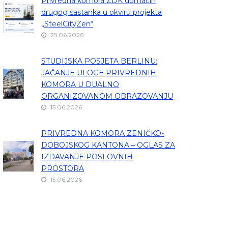
Privredna komora ZDK domaćin
drugog sastanka u okviru projekta
„SteelCityZen“
25.06.2026
STUDIJSKA POSJETA BERLINU:
JAČANJE ULOGE PRIVREDNIH
KOMORA U DUALNO
ORGANIZOVANOM OBRAZOVANJU
15.06.2026
PRIVREDNA KOMORA ZENIČKO-
DOBOJSKOG KANTONA – OGLAS ZA
IZDAVANJE POSLOVNIH
PROSTORA
15.06.2026