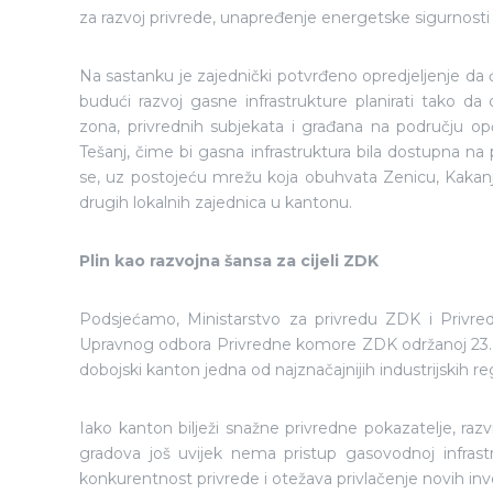
za razvoj privrede, unapređenje energetske sigurnost
Na sastanku je zajednički potvrđeno opredjeljenje da 
budući razvoj gasne infrastrukture planirati tako da 
zona, privrednih subjekata i građana na području opć
Tešanj, čime bi gasna infrastruktura bila dostupna n
se, uz postojeću mrežu koja obuhvata Zenicu, Kakanj i 
drugih lokalnih zajednica u kantonu.
Plin kao razvojna šansa za cijeli ZDK
Podsjećamo, Ministarstvo za privredu ZDK i Privred
Upravnog odbora Privredne komore ZDK održanoj 23. d
dobojski kanton jedna od najznačajnijih industrijskih re
Iako kanton bilježi snažne privredne pokazatelje, razvi
gradova još uvijek nema pristup gasovodnoj infrastr
konkurentnost privrede i otežava privlačenje novih inve