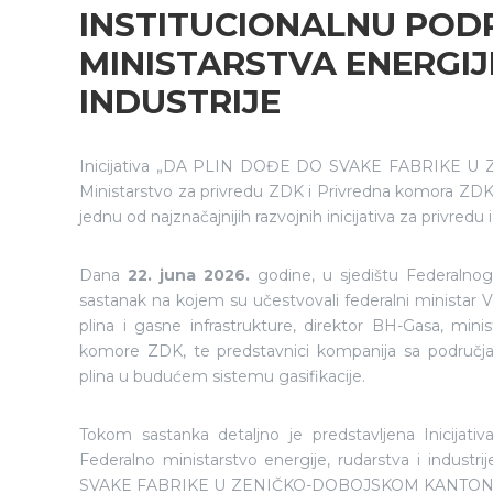
INSTITUCIONALNU PO
MINISTARSTVA ENERGIJ
INDUSTRIJE
Inicijativa „DA PLIN DOĐE DO SVAKE FABRIKE U 
Ministarstvo za privredu ZDK i Privredna komora ZDK, n
jednu od najznačajnijih razvojnih inicijativa za privred
Dana
22. juna 2026.
godine, u sjedištu Federalnog m
sastanak na kojem su učestvovali federalni ministar 
plina i gasne infrastrukture, direktor BH-Gasa, mini
komore ZDK, te predstavnici kompanija sa područja K
plina u budućem sistemu gasifikacije.
Tokom sastanka detaljno je predstavljena Inicijativa,
Federalno ministarstvo energije, rudarstva i industr
SVAKE FABRIKE U ZENIČKO-DOBOJSKOM KANTONU“, ocij