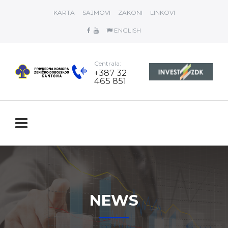
KARTA
SAJMOVI
ZAKONI
LINKOVI
ENGLISH
Centrala:
+387 32
465 851
NEWS