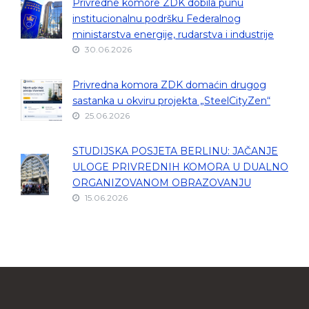
Privredne komore ZDK dobila punu
institucionalnu podršku Federalnog
ministarstva energije, rudarstva i industrije
30.06.2026
Privredna komora ZDK domaćin drugog
sastanka u okviru projekta „SteelCityZen“
25.06.2026
STUDIJSKA POSJETA BERLINU: JAČANJE
ULOGE PRIVREDNIH KOMORA U DUALNO
ORGANIZOVANOM OBRAZOVANJU
15.06.2026