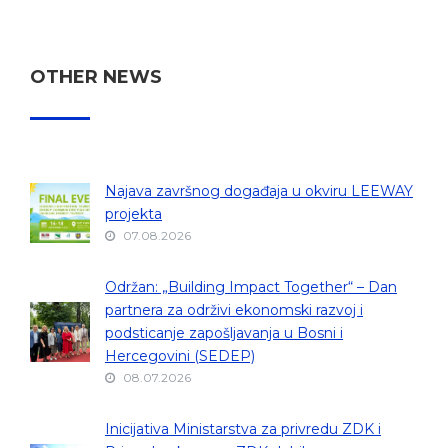
OTHER NEWS
Najava završnog događaja u okviru LEEWAY
projekta
07.08.2026
Održan: „Building Impact Together“ – Dan
partnera za održivi ekonomski razvoj i
podsticanje zapošljavanja u Bosni i
Hercegovini (SEDEP)
08.07.2026
Inicijativa Ministarstva za privredu ZDK i