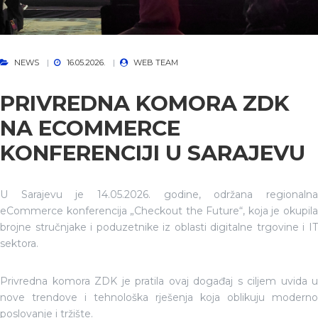
NEWS
16.05.2026.
WEB TEAM
PRIVREDNA KOMORA ZDK
NA ECOMMERCE
KONFERENCIJI U SARAJEVU
U Sarajevu je 14.05.2026. godine, održana regionalna
eCommerce konferencija „Checkout the Future“, koja je okupila
brojne stručnjake i poduzetnike iz oblasti digitalne trgovine i IT
sektora.
Privredna komora ZDK je pratila ovaj događaj s ciljem uvida u
nove trendove i tehnološka rješenja koja oblikuju moderno
poslovanje i tržište.