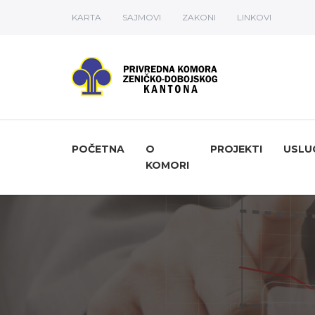
KARTA
SAJMOVI
ZAKONI
LINKOVI
POČETNA
O
PROJEKTI
USLU
KOMORI