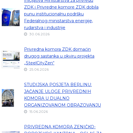
Inicijativa Ministarstva za privredu
ZDK i Privredne komore ZDK dobila
punu institucionalnu podršku
Federalnog ministarstva energije,
rudarstva i industrije
30.06.2026
Privredna komora ZDK domaćin
drugog sastanka u okviru projekta
„SteelCityZen“
25.06.2026
STUDIJSKA POSJETA BERLINU:
JAČANJE ULOGE PRIVREDNIH
KOMORA U DUALNO
ORGANIZOVANOM OBRAZOVANJU
15.06.2026
PRIVREDNA KOMORA ZENIČKO-