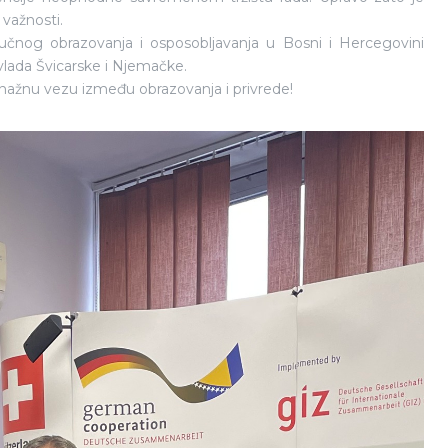
važnosti.
ručnog obrazovanja i osposobljavanja u Bosni i Hercegovini
 vlada Švicarske i Njemačke.
 snažnu vezu između obrazovanja i privrede!