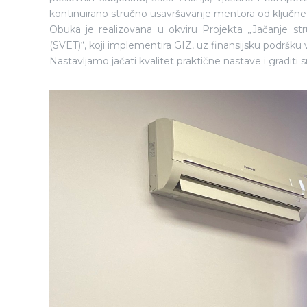
kontinuirano stručno usavršavanje mentora od ključne 
Obuka je realizovana u okviru Projekta „Jačanje st
(SVET)“, koji implementira GIZ, uz finansijsku podršku
Nastavljamo jačati kvalitet praktične nastave i graditi