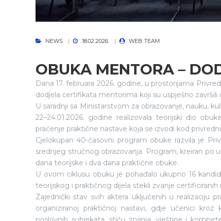
NEWS
18.02.2026.
WEB TEAM
OBUKA MENTORA – DOD
Dana 17. februara 2026. godine, u prostorijama Privr
dodjela certifikata mentorima koji su uspješno završil
U saradnji sa Ministarstvom za obrazovanje, nauku, ku
22–24.01.2026. godine realizovala teorijski dio obu
praćenje praktične nastave koja se izvodi kod privredn
Cjelokupan 40-časovni program obuke razvila je Pri
srednjeg stručnog obrazovanja. Program, kreiran po uz
dana teorijske i dva dana praktične obuke.
U ovom ciklusu obuku je pohađalo ukupno 16 kandidat
teorijskog i praktičnog dijela stekli zvanje certificirani
Zajednički stav svih aktera uključenih u realizaciju 
organiziranoj praktičnoj nastavi, gdje učenici kr
poslovnih subjekata, stiču znanja, vještine i komp