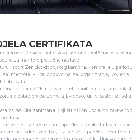
JELA CERTIFIKATA
edne komore Zeničko-dobojskog kantona upriličena je svečana
i obuku za mentore praktične nastave.
lturu i sport Zeničko-dobojskog kantona, Komora je u periodu
ke za mentore – lica odgovorna za organiziranje, vođenje i
ih subjekata.
vredna komora ZDK u okviru prethodnih projekata iz oblasti
oru na dobre prakse zemalja Evropske unije, sastoji se od tri
a za različita zanimanja, koji su nakon uspješno završenog
h mentora.
praktične nastave jeste da unapređenje kvaliteta leži u dobro
oz konkretne radne zadatke, uz stručnu podršku mentora iz
etencije neophodne savremenom tržištu rada. Upravo zato je