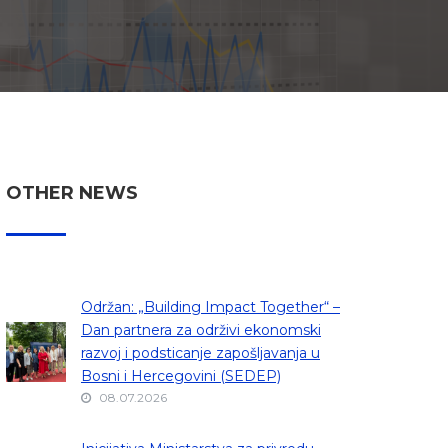
OTHER NEWS
Održan: „Building Impact Together“ –
Dan partnera za održivi ekonomski
razvoj i podsticanje zapošljavanja u
Bosni i Hercegovini (SEDEP)
08.07.2026