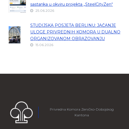
sastanka u okviru projekta „SteelCityZen“
25.06.2026
STUDIJSKA POSJETA BERLINU: JAČANJE
ULOGE PRIVREDNIH KOMORA U DUALNO
ORGANIZOVANOM OBRAZOVANJU
15.06.2026
Privredna Komora Zeničko-Dobojskog
Kantona