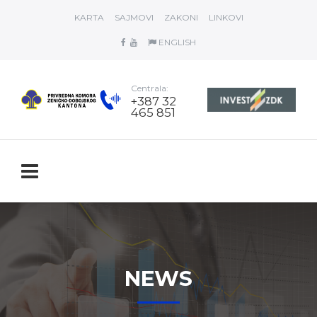
KARTA
SAJMOVI
ZAKONI
LINKOVI
ENGLISH
Centrala:
+387 32
465 851
NEWS