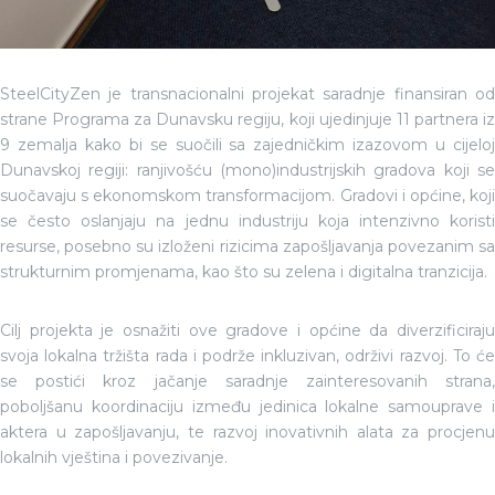
SteelCityZen je transnacionalni projekat saradnje finansiran od
strane Programa za Dunavsku regiju, koji ujedinjuje 11 partnera iz
9 zemalja kako bi se suočili sa zajedničkim izazovom u cijeloj
Dunavskoj regiji: ranjivošću (mono)industrijskih gradova koji se
suočavaju s ekonomskom transformacijom. Gradovi i općine, koji
se često oslanjaju na jednu industriju koja intenzivno koristi
resurse, posebno su izloženi rizicima zapošljavanja povezanim sa
strukturnim promjenama, kao što su zelena i digitalna tranzicija.
Cilj projekta je osnažiti ove gradove i općine da diverzificiraju
svoja lokalna tržišta rada i podrže inkluzivan, održivi razvoj. To će
se postići kroz jačanje saradnje zainteresovanih strana,
poboljšanu koordinaciju između jedinica lokalne samouprave i
aktera u zapošljavanju, te razvoj inovativnih alata za procjenu
lokalnih vještina i povezivanje.