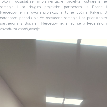
Tokom dosadašnje implementacije projekta ostvarena je
saradnja i sa drugim projektim partnerom iz Bosne i
Hercegovine na ovom projektu, a to je općina Kakanj. U
narednom periodu bit će ostvarena saradnja i sa pridruženim
partnerom iz Bosme i Hercegovine, a radi se o Federalnom
zavodu za zapošljavanje