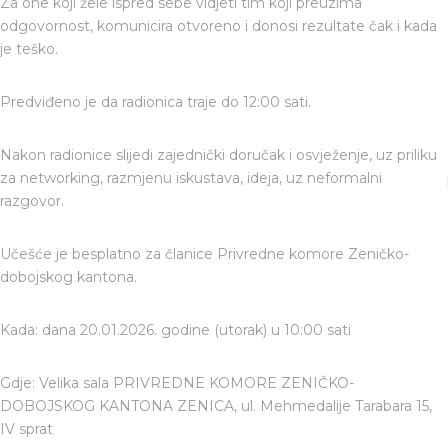
Za one koji žele ispred sebe vidjeti tim koji preuzima
odgovornost, komunicira otvoreno i donosi rezultate čak i kada
je teško.
Predviđeno je da radionica traje do 12:00 sati.
Nakon radionice slijedi zajednički doručak i osvježenje, uz priliku
za networking, razmjenu iskustava, ideja, uz neformalni
razgovor.
Učešće je besplatno za članice Privredne komore Zeničko-
dobojskog kantona.
Kada: dana 20.01.2026. godine (utorak) u 10:00 sati
Gdje: Velika sala PRIVREDNE KOMORE ZENIČKO-
DOBOJSKOG KANTONA ZENICA, ul. Mehmedalije Tarabara 15,
IV sprat