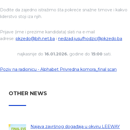
Dođite da zajedno istražimo šta pokreće snažne timove i kakvo
liderstvo stoji iza njih.
Prijave (ime i prezime kandidata) slati na e-mail
adrese:
pkzedo@bih.net.ba
i
nedzad.jusufhodzic@pkzedo.ba
najkasnije do
16.01.2026.
godine do
15:00
sati.
Poziv na radionicu - Alphabet Privredna komora_final scan
OTHER NEWS
Najava završnog događaja u okviru LEEWAY