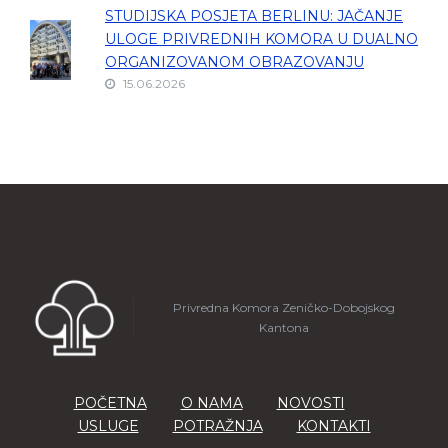
STUDIJSKA POSJETA BERLINU: JAČANJE
ULOGE PRIVREDNIH KOMORA U DUALNO
ORGANIZOVANOM OBRAZOVANJU
15.06.2026
Privredna Komora Zeničko-Dobojskog
Kantona
POČETNA
O NAMA
NOVOSTI
USLUGE
POTRAŽNJA
KONTAKTI