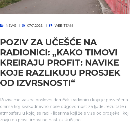
NEWS
07.01.2026.
WEB TEAM
POZIV ZA UČEŠĆE NA
RADIONICI: „KAKO TIMOVI
KREIRAJU PROFIT: NAVIKE
KOJE RAZLIKUJU PROSJEK
OD IZVRSNOSTI“
Pozivamo vas na poslovni doručak i radionicu koja je posvećena
onima koji svakodnevno nose odgovornost za ljude, rezultate i
atmosferu u kojoj se radi - liderima koji žele više od prosjeka i koji
znaju da pravi timovi ne nastaju slučajno.