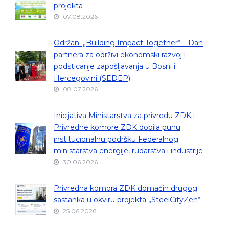
projekta
07.08.2026
Održan: „Building Impact Together“ – Dan
partnera za održivi ekonomski razvoj i
podsticanje zapošljavanja u Bosni i
Hercegovini (SEDEP)
08.07.2026
Inicijativa Ministarstva za privredu ZDK i
Privredne komore ZDK dobila punu
institucionalnu podršku Federalnog
ministarstva energije, rudarstva i industrije
30.06.2026
Privredna komora ZDK domaćin drugog
sastanka u okviru projekta „SteelCityZen“
25.06.2026