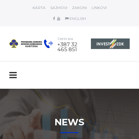
KARTA
SAJMOVI
ZAKONI
LINKOVI
ENGLISH
Centrala:
+387 32
465 851
NEWS