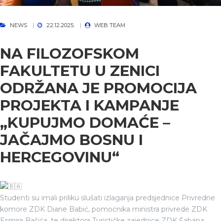
NEWS
22.12.2025.
WEB TEAM
NA FILOZOFSKOM
FAKULTETU U ZENICI
ODRŽANA JE PROMOCIJA
PROJEKTA I KAMPANJE
„KUPUJMO DOMAĆE –
JAČAJMO BOSNU I
HERCEGOVINU“
Studenti su imali priliku slušati izlaganja predsjednice Privredne
komore ZDK Diane Babić, pomoćnika ministra privrede ZDK
Esmira Bašića, te direktora Turističke zajednice ZDK Šabana