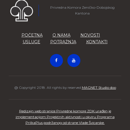
Privredna Komora Zeničko-Dobojskog
Kantona
POČETNA
O NAMA
NOVOSTI
USLUGE
POTRAŽNJA
KONTAKTI
@ Copyright 2018. All rights by reserved
MAGNET Studio doo
Redizajn web stranice Privredne komore ZDK urađen je
implementacijom Projektnih aktivnosti u okviru Programa
PrilkaPlus podržanog od strane Vlade Švicarske.