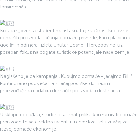
Ibrisimovića.
Kroz razgovor sa studentima istaknuta je važnost kupovine
domaćih proizvoda, jačanja domaće privrede, kao i planiranja
godišnjih odmora i izleta unutar Bosne i Hercegovine, uz
poseban fokus na bogate turističke potencijale naše zemlje.
Naglašeno je da kampanja „Kupujmo domaće – jačajmo BiH“
kontinuirano podsjeća na značaj podrške domaćim
proizvođačima i odabira domaćih proizvoda i destinacija.
U sklopu događaja, studenti su imali priliku konzumirati domaće
proizvode te se direktno uvjeriti u njihov kvalitet i značaj za
razvoj domaće ekonomije.