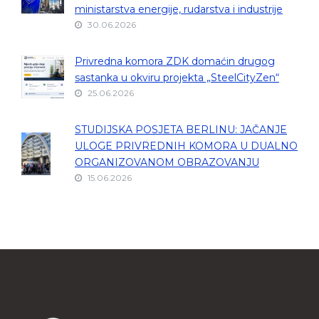
ministarstva energije, rudarstva i industrije
30.06.2026
Privredna komora ZDK domaćin drugog
sastanka u okviru projekta „SteelCityZen“
25.06.2026
STUDIJSKA POSJETA BERLINU: JAČANJE
ULOGE PRIVREDNIH KOMORA U DUALNO
ORGANIZOVANOM OBRAZOVANJU
15.06.2026