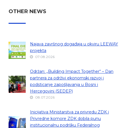
OTHER NEWS
Najava završnog događaja u okviru LEEWAY
projekta
07.08.2026
Održan: „Building Impact Together“ – Dan
partnera za održivi ekonomski razvoj i
podsticanje zapošljavanja u Bosni i
Hercegovini (SEDEP)
08.07.2026
Inicijativa Ministarstva za privredu ZDK i
Privredne komore ZDK dobila punu
institucionalnu podršku Federalnog