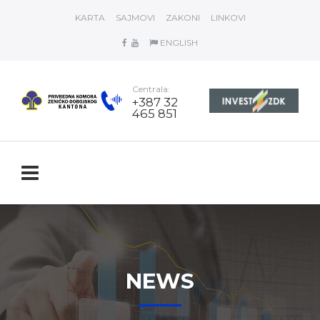
KARTA
SAJMOVI
ZAKONI
LINKOVI
ENGLISH
Centrala:
+387 32
465 851
NEWS