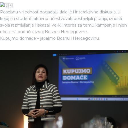
Posebnu vrijednost događaju dala je i interaktivna diskusija, u
kojoj su studenti aktivno učestvovali, postavljali pitanja, iznosili
svoja razmišljanja i iskazali veliki interes za temu kampanje i njen
uticaj na budući razvoj Bosne i Hercegovine.
Kupujmo domaće – jačajmo Bosnu i Hercegovinu.