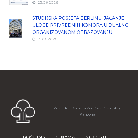
25.06.2026
STUDIJSKA POSJETA BERLINU: JAČANJE
ULOGE PRIVREDNIH KOMORA U DUALNO
ORGANIZOVANOM OBRAZOVANJU
15.06.2026
Privredna Komora Zeničko-Dobojskog
Kantona
POČETNA
O NAMA
NOVOSTI