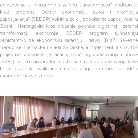
obrazovanje s fokusom na zelenu transformaciju” podržan je
kroz program “Održivi ekonomski razvoj i promocija
zapošljavanja” (SEDEP) koji ima za cilj poboljšanje zapošljivosti u
Bosni i Hercegovini kroz pružanje podrške digitalnoj i zelenoj
transformaciji ekonomije. SEDEP program sufinasiraju
Ministarstvo za ekonomsku saradnju i razvoj (BMZ) Savezne
Republike Njemačke i Vlada Švicarske, a implementira GIZ. Dio
projektnih aktivnosti je jačanje stručnog obrazovanja i obuke
(SVET) s ciljem unapređenja sistema stručnog obrazovanja kako
bi se osigurala kvalificirana radna snaga potrebna za održiv
ekonomski razvoj zemlje.