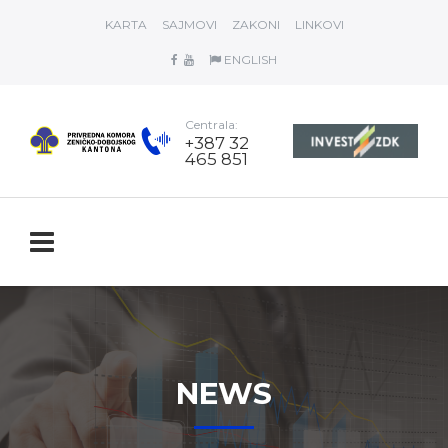
KARTA
SAJMOVI
ZAKONI
LINKOVI
ENGLISH
Centrala:
+387 32
465 851
NEWS