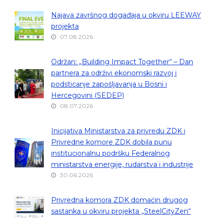
Najava završnog događaja u okviru LEEWAY
projekta
07.08.2026
Održan: „Building Impact Together“ – Dan
partnera za održivi ekonomski razvoj i
podsticanje zapošljavanja u Bosni i
Hercegovini (SEDEP)
08.07.2026
Inicijativa Ministarstva za privredu ZDK i
Privredne komore ZDK dobila punu
institucionalnu podršku Federalnog
ministarstva energije, rudarstva i industrije
30.06.2026
Privredna komora ZDK domaćin drugog
sastanka u okviru projekta „SteelCityZen“