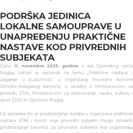
PODRŠKA JEDINICA
LOKALNE SAMOUPRAVE U
UNAPREĐENJU PRAKTIČNE
NASTAVE KOD PRIVREDNIH
SUBJEKATA
Dana
11. novembra 2025. godine
, u sali Općinskog vijeća
Maglaj, održan je sastanak na temu „Praktična nastava –
ulaganje u budućnost“, u organizaciji Privredne komore
Zeničko-dobojskog kantona, u saradnji s Ministarstvom za
privredu ZDK, Ministarstvom za obrazovanje, nauku, kulturu i
sport ZDK, te Općinom Maglaj.
Cilj sastanka bio je predstavljanje koraka u organizaciji praktične
nastave (PN) i koristi koje privredni subjekti mogu ostvariti,
predstavljanje benefita za privredne subjekte koji organiziraju