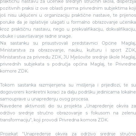
praktičnu nastavu za učenike srednjih stručnih škola, disperzija
pozitivnih praksi iz ove oblasti prema privrednim subjektima koji
još nisu uključeni u organizaciju praktične nastave, te prijenos
poruke da je isplativije ulagati u formalno obrazovanje učenika
kroz praktičnu nastavu, nego u prekvalifikaciju, dokvalifikaciju,
obuke i usavršavanje radne snage.
Na sastanku su prisustvovali predstavnici Općine Maglaj,
Ministarstva za obrazovanje, nauku, kulturu i sport ZDK,
Ministarstva za privredu ZDK, JU Mješovite srednje škole Maglaj,
privrednih subjekata s područja općina Maglaj, te Privredne
komore ZDK.
Tokom sastanka razmijenjena su mišljenja i prijedlozi, te su
dogovoreni konkretni koraci za dalju podršku jedinicama lokalne
samouprave u unapređenju ovog procesa.
Navedene aktivnosti dio su projekta „Unapređenje okvira za
održivo srednje stručno obrazovanje s fokusom na zelenu
transformaciju“, koji provodi Privredna komora ZDK.
Projekat “Unapređenje okvira za održivo srednje stručno