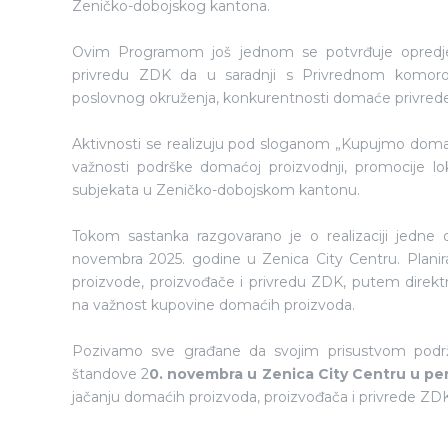
Zeničko-dobojskog kantona.
Ovim Programom još jednom se potvrđuje opredjel
privredu ZDK da u saradnji s Privrednom komoro
poslovnog okruženja, konkurentnosti domaće privred
Aktivnosti se realizuju pod sloganom „Kupujmo domaće
važnosti podrške domaćoj proizvodnji, promocije lo
subjekata u Zeničko-dobojskom kantonu.
Tokom sastanka razgovarano je o realizaciji jedne 
novembra 2025. godine u Zenica City Centru. Plani
proizvode, proizvođače i privredu ZDK, putem direkt
na važnost kupovine domaćih proizvoda.
Pozivamo sve građane da svojim prisustvom podrž
štandove 2
0. novembra u Zenica City Centru u pe
jačanju domaćih proizvoda, proizvođača i privrede ZDK