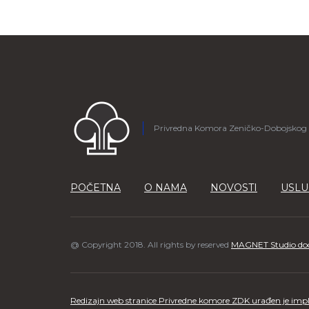
Privredna Komora Zeničko-Dobojskog
POČETNA
O NAMA
NOVOSTI
USLU
@ Copyright 2018. All rights by reserved
MAGNET Studio do
Redizajn web stranice Privredne komore ZDK urađen je impl