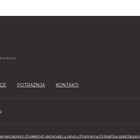
 Kantona
GE
POTRAŽNJA
KONTAKTI
o
ementacijom Projektnih aktivnosti u okviru Programa PrilkaPlus podržanog od