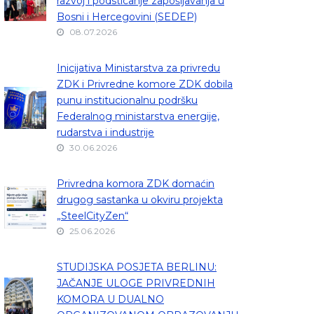
razvoj i podsticanje zapošljavanja u
Bosni i Hercegovini (SEDEP)
08.07.2026
Inicijativa Ministarstva za privredu
ZDK i Privredne komore ZDK dobila
punu institucionalnu podršku
Federalnog ministarstva energije,
rudarstva i industrije
30.06.2026
Privredna komora ZDK domaćin
drugog sastanka u okviru projekta
„SteelCityZen“
25.06.2026
STUDIJSKA POSJETA BERLINU:
JAČANJE ULOGE PRIVREDNIH
KOMORA U DUALNO