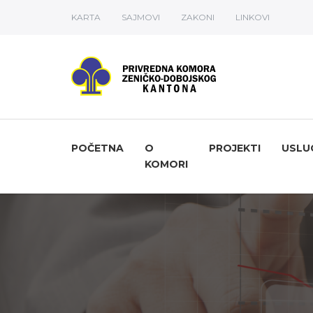
KARTA
SAJMOVI
ZAKONI
LINKOVI
POČETNA
O
PROJEKTI
USLU
KOMORI