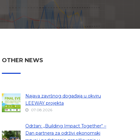
OTHER NEWS
Najava završnog događaja u okviru
LEEWAY projekta
07.08.2026
Održan: „Building Impact Together“ –
Dan partnera za održivi ekonomski