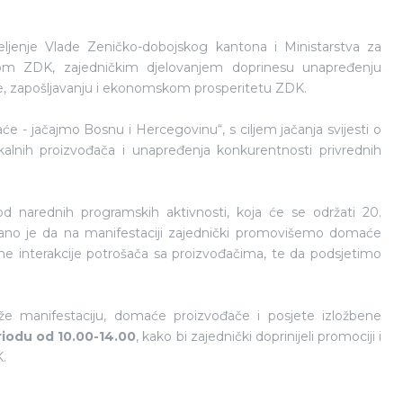
jenje Vlade Zeničko-dobojskog kantona i Ministarstva za
m ZDK, zajedničkim djelovanjem doprinesu unapređenju
e, zapošljavanju i ekonomskom prosperitetu ZDK.
 - jačajmo Bosnu i Hercegovinu“, s ciljem jačanja svijesti o
kalnih proizvođača i unapređenja konkurentnosti privrednih
od narednih programskih aktivnosti, koja će se održati 20.
rano je da na manifestaciji zajednički promovišemo domaće
ne interakcije potrošača sa proizvođačima, te da podsjetimo
e manifestaciju, domaće proizvođače i posjete izložbene
riodu od 10.00-14.00
, kako bi zajednički doprinijeli promociji i
.