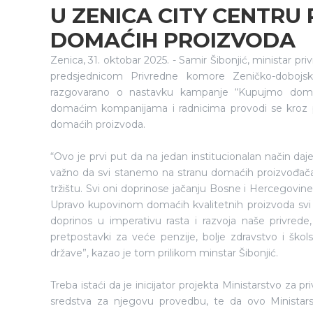
U ZENICA CITY CENTRU
DOMAĆIH PROIZVODA
Zenica, 31. oktobar 2025. - Samir Šibonjić, ministar p
predsjednicom Privredne komore Zeničko-dobojs
razgovarano o nastavku kampanje “Kupujmo doma
domaćim kompanijama i radnicima provodi se kroz 
domaćih proizvoda.
“Ovo je prvi put da na jedan institucionalan način d
važno da svi stanemo na stranu domaćih proizvođača,
tržištu. Svi oni doprinose jačanju Bosne i Hercegovin
Upravo kupovinom domaćih kvalitetnih proizvoda svi
doprinos u imperativu rasta i razvoja naše privrede, 
pretpostavki za veće penzije, bolje zdravstvo i ško
države”, kazao je tom prilikom minstar Šibonjić.
Treba istaći da je inicijator projekta Ministarstvo za
sredstva za njegovu provedbu, te da ovo Minista