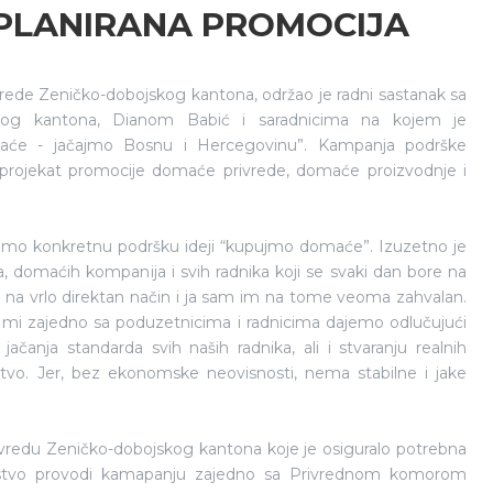
 PLANIRANA PROMOCIJA
rivrede Zeničko-dobojskog kantona, održao je radni sastanak sa
kog kantona, Dianom Babić i saradnicima na kojem je
će - jačajmo Bosnu i Hercegovinu”. Kampanja podrške
projekat promocije domaće privrede, domaće proizvodnje i
ajemo konkretnu podršku ideji “kupujmo domaće”. Izuzetno je
 domaćih kompanija i svih radnika koji se svaki dan bore na
e na vrlo direktan način i ja sam im na tome veoma zahvalan.
 mi zajedno sa poduzetnicima i radnicima dajemo odlučujući
jačanja standarda svih naših radnika, ali i stvaranju realnih
lstvo. Jer, bez ekonomske neovisnosti, nema stabilne i jake
 privredu Zeničko-dobojskog kantona koje je osiguralo potrebna
rstvo provodi kamapanju zajedno sa Privrednom komorom