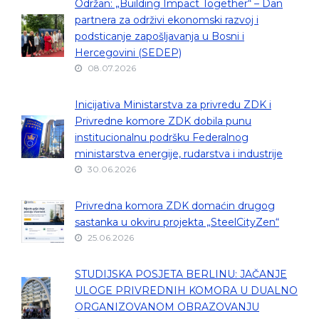
Održan: „Building Impact Together“ – Dan
partnera za održivi ekonomski razvoj i
podsticanje zapošljavanja u Bosni i
Hercegovini (SEDEP)
08.07.2026
Inicijativa Ministarstva za privredu ZDK i
Privredne komore ZDK dobila punu
institucionalnu podršku Federalnog
ministarstva energije, rudarstva i industrije
30.06.2026
Privredna komora ZDK domaćin drugog
sastanka u okviru projekta „SteelCityZen“
25.06.2026
STUDIJSKA POSJETA BERLINU: JAČANJE
ULOGE PRIVREDNIH KOMORA U DUALNO
ORGANIZOVANOM OBRAZOVANJU