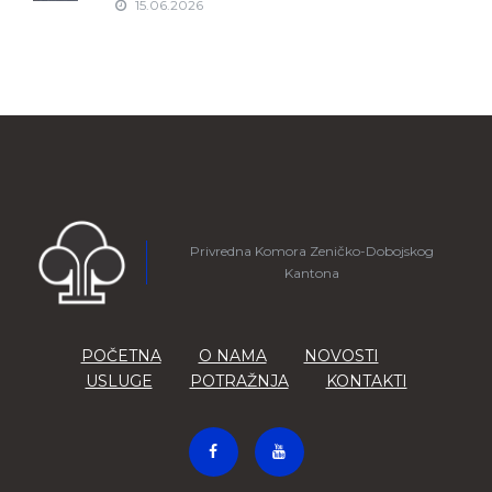
15.06.2026
Privredna Komora Zeničko-Dobojskog
Kantona
POČETNA
O NAMA
NOVOSTI
USLUGE
POTRAŽNJA
KONTAKTI