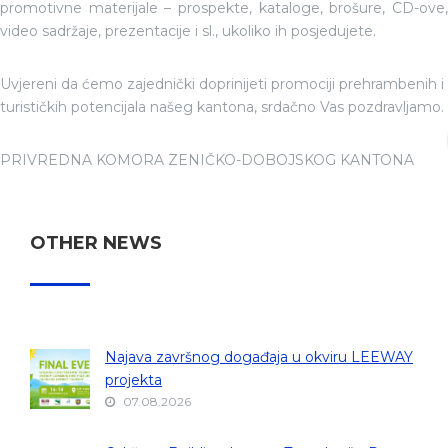
promotivne materijale – prospekte, kataloge, brošure, CD-ove,
video sadržaje, prezentacije i sl., ukoliko ih posjedujete.
Uvjereni da ćemo zajednički doprinijeti promociji prehrambenih i
turističkih potencijala našeg kantona, srdačno Vas pozdravljamo.
PRIVREDNA KOMORA ZENIČKO-DOBOJSKOG KANTONA
OTHER NEWS
Najava završnog događaja u okviru LEEWAY
projekta
07.08.2026