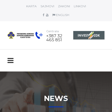
KARTA
SAJMOVI
ZAKONI
LINKOVI
ENGLISH
Centrala:
+387 32
465 851
NEWS