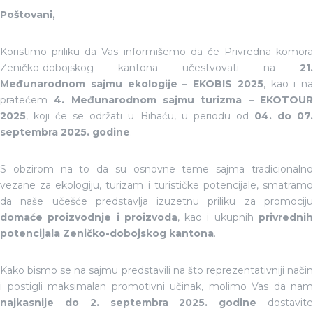
Poštovani,
Koristimo priliku da Vas informišemo da će Privredna komora
Zeničko-dobojskog kantona učestvovati na
21.
Međunarodnom sajmu ekologije – EKOBIS 2025
, kao i na
pratećem
4. Međunarodnom sajmu turizma – EKOTOU
2025
, koji će se održati u Bihaću, u periodu od
04. do 07
septembra 2025. godine
.
S obzirom na to da su osnovne teme sajma tradicionalno
vezane za ekologiju, turizam i turističke potencijale, smatramo
da naše učešće predstavlja izuzetnu priliku za promociju
domaće proizvodnje i proizvoda
, kao i ukupnih
privredni
potencijala Zeničko-dobojskog kantona
.
Kako bismo se na sajmu predstavili na što reprezentativniji način
i postigli maksimalan promotivni učinak, molimo Vas da nam
najkasnije do 2. septembra 2025. godine
dostavit