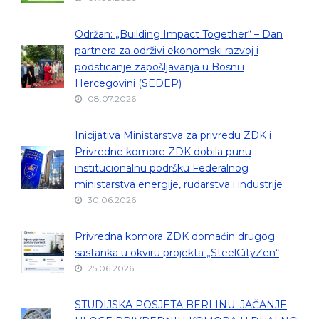
Održan: „Building Impact Together“ – Dan
partnera za održivi ekonomski razvoj i
podsticanje zapošljavanja u Bosni i
Hercegovini (SEDEP)
08.07.2026
Inicijativa Ministarstva za privredu ZDK i
Privredne komore ZDK dobila punu
institucionalnu podršku Federalnog
ministarstva energije, rudarstva i industrije
30.06.2026
Privredna komora ZDK domaćin drugog
sastanka u okviru projekta „SteelCityZen“
25.06.2026
STUDIJSKA POSJETA BERLINU: JAČANJE