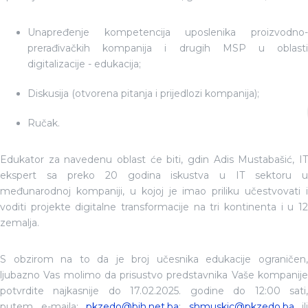
Unapređenje kompetencija uposlenika proizvodno-
prerađivačkih kompanija i drugih MSP u oblasti
digitalizacije - edukacija;
Diskusija (otvorena pitanja i prijedlozi kompanija);
Ručak.
Edukator za navedenu oblast će biti, gdin Adis Mustabašić, IT
ekspert sa preko 20 godina iskustva u IT sektoru u
međunarodnoj kompaniji, u kojoj je imao priliku učestvovati i
voditi projekte digitalne transformacije na tri kontinenta i u 12
zemalja.
S obzirom na to da je broj učesnika edukacije ograničen,
ljubazno Vas molimo da prisustvo predstavnika Vaše kompanije
potvrdite najkasnije do 17.02.2025. godine do 12:00 sati,
putem e-maila:
pkzedo@bih.net.ba
;
shmuskic@pkzedo.ba
ili