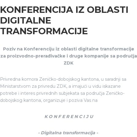
KONFERENCIJA IZ OBLASTI
DIGITALNE
TRANSFORMACIJE
Poziv na Konferenciju iz oblasti digitalne transformacije
za
proizvodno-prerađivačke i druge kompanije sa područja
ZDK
Privredna komora Zeničko-dobojskog kantona, u saradnji sa
Ministarstvom za privredu ZDK, a imajući u vidu iskazane
potrebe i interes privrednih subjekata sa područja Zeničko-
dobojskog kantona, organizuje i poziva Vas na
K O N F E R E N C I J U
-
Digitalna transformacija -