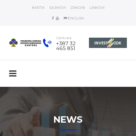
KARTA
SAJMOVI
ZAKONI
LINKOVI
ENGLISH
Centrala:
+387 32
465 851
NEWS