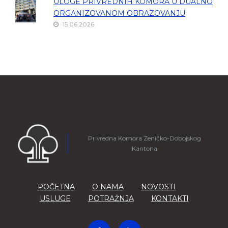
ULOGE PRIVREDNIH KOMORA U DUALNO
ORGANIZOVANOM OBRAZOVANJU
15.06.2026
Privredna Komora Zeničko-Dobojskog
Kantona
POČETNA
O NAMA
NOVOSTI
USLUGE
POTRAŽNJA
KONTAKTI