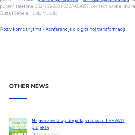
putem telefona 032/465-852 i 032/465-857, kontakt osobe: Indira
Buza i Sanela Hukić Muškić.
Poziv kompanijama - Konferencija o digitalnoj transformaciji
OTHER NEWS
Najava završnog događaja u okviru LEEWAY
projekta
07.08.2026