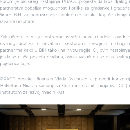
Forum je dio šireg nastojanja PRAGG projekta da kroz dijalog i
partnerstva poboljša mogućnosti i prilike za građanke i građane
širom BiH za poduzimanje konkretnih koraka koji će donijeti
stvarne rezultate.
Zaključeno je da je potrebno istražiti nove modele saradnje
civilnog društva s privatnim sektorom, medijima i drugim
partnerima kako u BiH tako i na nivou regije. Cilj ovih nastojanja
je da se ojača pozicija građana, osiguravajući da se glas svakog
pojedinca čuje.
PRAGG projekat finansira Vlada Švicarske, a provodi konzorcij
Helvetas i Niras u saradnji sa Centrom civilnih inicijativa (CCI) i
Institutom za razvoj mladih Kult.