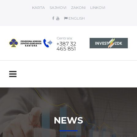
KARTA
SAJMOVI
ZAKONI
LINKOVI
ENGLISH
Centrala:
+387 32
465 851
NEWS