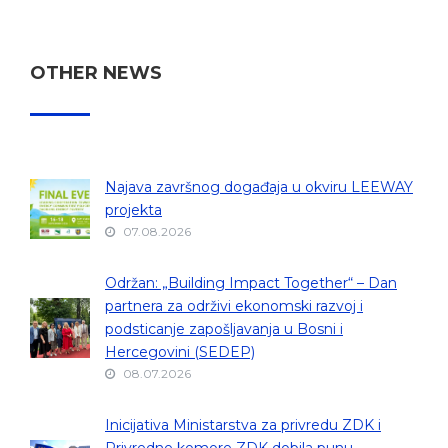
OTHER NEWS
Najava završnog događaja u okviru LEEWAY
projekta
07.08.2026
Održan: „Building Impact Together“ – Dan
partnera za održivi ekonomski razvoj i
podsticanje zapošljavanja u Bosni i
Hercegovini (SEDEP)
08.07.2026
Inicijativa Ministarstva za privredu ZDK i