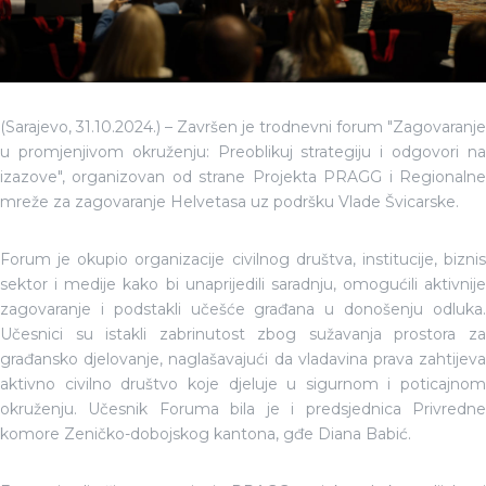
(Sarajevo, 31.10.2024.) – Završen je trodnevni forum "Zagovaranje
u promjenjivom okruženju: Preoblikuj strategiju i odgovori na
izazove", organizovan od strane Projekta PRAGG i Regionalne
mreže za zagovaranje Helvetasa uz podršku Vlade Švicarske.
Forum je okupio organizacije civilnog društva, institucije, biznis
sektor i medije kako bi unaprijedili saradnju, omogućili aktivnije
zagovaranje i podstakli učešće građana u donošenju odluka.
Učesnici su istakli zabrinutost zbog sužavanja prostora za
građansko djelovanje, naglašavajući da vladavina prava zahtijeva
aktivno civilno društvo koje djeluje u sigurnom i poticajnom
okruženju. Učesnik Foruma bila je i predsjednica Privredne
komore Zeničko-dobojskog kantona, gđe Diana Babić.