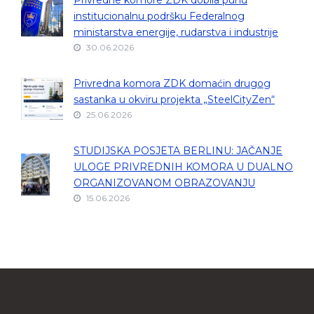
Privredne komore ZDK dobila punu
institucionalnu podršku Federalnog
ministarstva energije, rudarstva i industrije
30.06.2026
Privredna komora ZDK domaćin drugog
sastanka u okviru projekta „SteelCityZen“
25.06.2026
STUDIJSKA POSJETA BERLINU: JAČANJE
ULOGE PRIVREDNIH KOMORA U DUALNO
ORGANIZOVANOM OBRAZOVANJU
15.06.2026