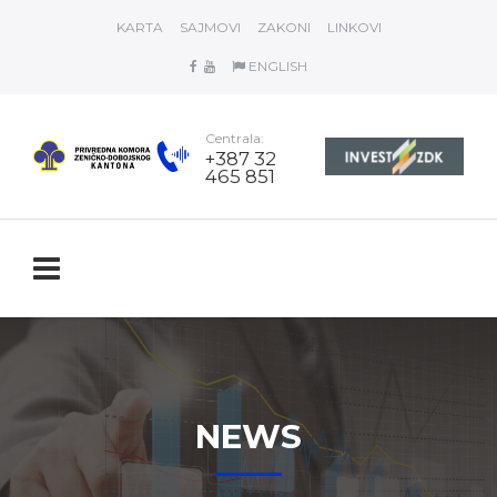
KARTA
SAJMOVI
ZAKONI
LINKOVI
ENGLISH
Centrala:
+387 32
465 851
NEWS