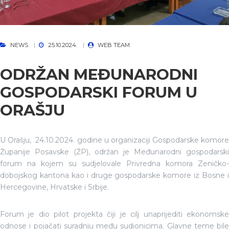
NEWS
25.10.2024.
WEB TEAM
ODRŽAN MEĐUNARODNI
GOSPODARSKI FORUM U
ORAŠJU
U Orašju, 24.10.2024. godine u organizaciji Gospodarske komore
Županije Posavske (ŽP), održan je Međunarodni gospodarski
forum na kojem su sudjelovale Privredna komora Zeničko-
dobojskog kantona kao i druge gospodarske komore iz Bosne i
Hercegovine, Hrvatske i Srbije.
Forum je dio pilot projekta čiji je cilj unaprijediti ekonomske
odnose i pojačati suradnju među sudionicima. Glavne teme bile