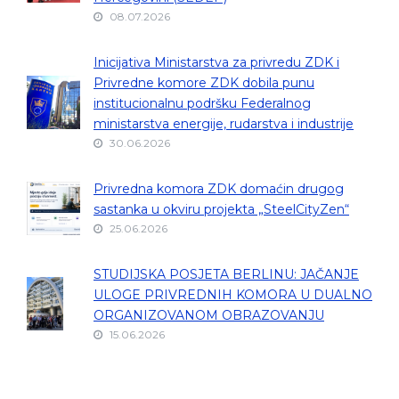
08.07.2026
Inicijativa Ministarstva za privredu ZDK i
Privredne komore ZDK dobila punu
institucionalnu podršku Federalnog
ministarstva energije, rudarstva i industrije
30.06.2026
Privredna komora ZDK domaćin drugog
sastanka u okviru projekta „SteelCityZen“
25.06.2026
STUDIJSKA POSJETA BERLINU: JAČANJE
ULOGE PRIVREDNIH KOMORA U DUALNO
ORGANIZOVANOM OBRAZOVANJU
15.06.2026