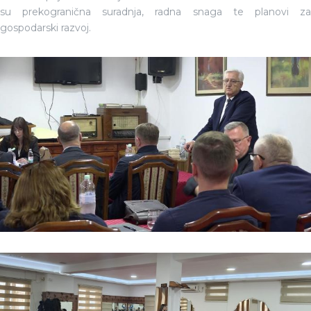
su prekogranična suradnja, radna snaga te planovi za
gospodarski razvoj.