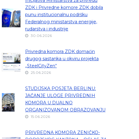
Inicijativa Ministarstva za privredu
ZDK i Privredne komore ZDK dobila
punu institucionalnu podršku
Federalnog ministarstva energije,
rudarstva i industrije
30.06.2026
Privredna komora ZDK domaćin
drugog sastanka u okviru projekta
„SteelCityZen“
25.06.2026
STUDIJSKA POSJETA BERLINU:
JAČANJE ULOGE PRIVREDNIH
KOMORA U DUALNO
ORGANIZOVANOM OBRAZOVANJU
15.06.2026
PRIVREDNA KOMORA ZENIČKO-