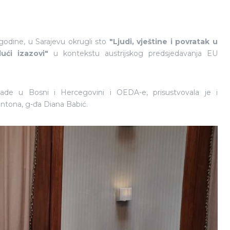
godine, u Sarajevu okrugli sto
"Ljudi, vještine i povratak u
ući izazovi"
u kontekstu austrijskog predsjedavanja EU
de u Bosni i Hercegovini i OEDA-e, prisustvovala je i
ntona, g-đa Diana Babić.