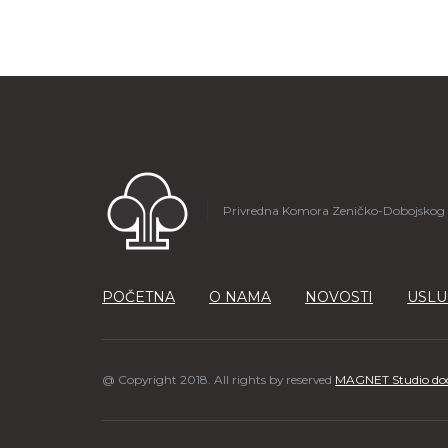
Privredna Komora Zeničko-Dobojskog
POČETNA
O NAMA
NOVOSTI
USLU
@ Copyright 2018. All rights by reserved
MAGNET Studio do