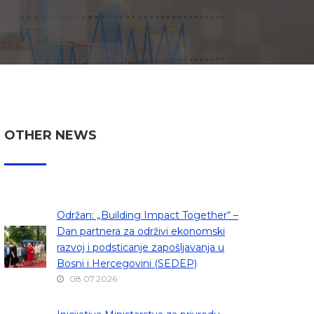
OTHER NEWS
Održan: „Building Impact Together“ –
Dan partnera za održivi ekonomski
razvoj i podsticanje zapošljavanja u
Bosni i Hercegovini (SEDEP)
08.07.2026