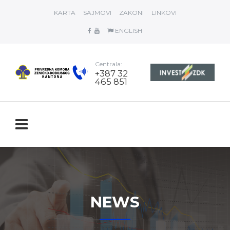
KARTA
SAJMOVI
ZAKONI
LINKOVI
ENGLISH
Centrala:
+387 32
465 851
NEWS