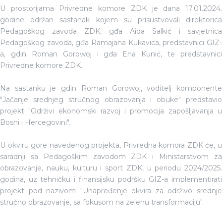
U prostorijama Privredne komore ZDK je dana 17.01.2024.
godine održan sastanak kojem su prisustvovali direktorica
Pedagoškog zavoda ZDK, gđa Aida Salkić i savjetnica
Pedagoškog zavoda, gđa Ramajana Kukavica, predstavnici GIZ-
a, gdin Roman Gorowoj i gđa Ena Kunić, te predstavnici
Privredne komore ZDK.
Na sastanku je gdin Roman Gorowoj, voditelj komponente
"Jačanje srednjeg stručnog obrazovanja i obuke" predstavio
projekt "Održivi ekonomski razvoj i promocija zapošljavanja u
Bosni i Hercegovini".
U okviru gore navedenog projekta, Privredna komora ZDK će, u
saradnji sa Pedagoškim zavodom ZDK i Ministarstvom za
obrazovanje, nauku, kulturu i sport ZDK, u periodu 2024/2025.
godina, uz tehničku i finansijsku podršku GIZ-a implementirati
projekt pod nazivom "Unapređenje okvira za održivo srednje
stručno obrazovanje, sa fokusom na zelenu transformaciju".