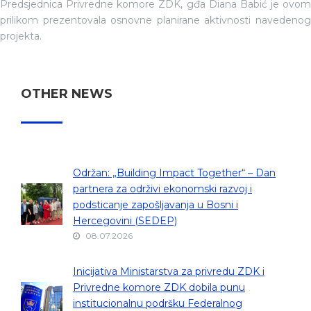
Predsjednica Privredne komore ZDK, gđa Diana Babić je ovom
prilikom prezentovala osnovne planirane aktivnosti navedenog
projekta.
OTHER NEWS
Održan: „Building Impact Together“ – Dan
partnera za održivi ekonomski razvoj i
podsticanje zapošljavanja u Bosni i
Hercegovini (SEDEP)
08.07.2026
Inicijativa Ministarstva za privredu ZDK i
Privredne komore ZDK dobila punu
institucionalnu podršku Federalnog