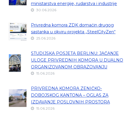
ministarstva energije, rudarstva i industrije
30.06.2026
Privredna komora ZDK domaćin drugog
sastanka u okviru projekta „SteelCityZen“
25.06.2026
STUDIJSKA POSJETA BERLINU: JAČANJE
ULOGE PRIVREDNIH KOMORA U DUALNO
ORGANIZOVANOM OBRAZOVANJU
15.06.2026
PRIVREDNA KOMORA ZENIČKO-
DOBOJSKOG KANTONA – OGLAS ZA
IZDAVANJE POSLOVNIH PROSTORA
15.06.2026