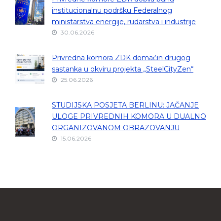
institucionalnu podršku Federalnog
ministarstva energije, rudarstva i industrije
30.06.2026
Privredna komora ZDK domaćin drugog
sastanka u okviru projekta „SteelCityZen“
25.06.2026
STUDIJSKA POSJETA BERLINU: JAČANJE
ULOGE PRIVREDNIH KOMORA U DUALNO
ORGANIZOVANOM OBRAZOVANJU
15.06.2026