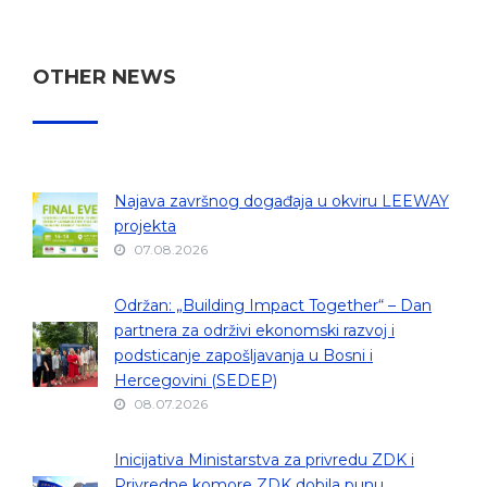
OTHER NEWS
Najava završnog događaja u okviru LEEWAY
projekta
07.08.2026
Održan: „Building Impact Together“ – Dan
partnera za održivi ekonomski razvoj i
podsticanje zapošljavanja u Bosni i
Hercegovini (SEDEP)
08.07.2026
Inicijativa Ministarstva za privredu ZDK i
Privredne komore ZDK dobila punu