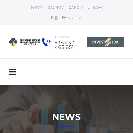
KARTA
SAJMOVI
ZAKONI
LINKOVI
ENGLISH
Centrala:
+387 32
465 851
NEWS