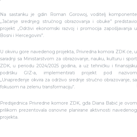
Na sastanku je gdin Roman Gorowoj, voditelj komponente
„Jačanje srednjeg stručnog obrazovanja i obuke” predstavio
projekt „Održivi ekonomski razvoj i promocija zapošljavanja u
Bosni i Hercegovini”.
U okviru gore navedenog projekta, Privredna komora ZDK će, u
saradnji sa Ministarstvom za obrazovanje, nauku, kulturu i sport
ZDK, u periodu 2024/2025 godina, a uz tehničku i finansijsku
podršku GIZ-a, implementirati projekt pod nazivom
„Unapređenje okvira za održivo srednje stručno obrazovanje, sa
fokusom na zelenu transformaciju“.
Predsjednica Privredne komore ZDK, gđa Diana Babić je ovom
prilikom prezentovala osnovne planirane aktivnosti navedenog
projekta.