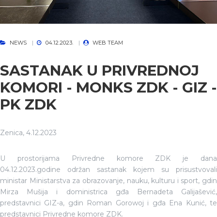
NEWS
04.12.2023.
WEB TEAM
SASTANAK U PRIVREDNOJ
KOMORI - MONKS ZDK - GIZ -
PK ZDK
Zenica, 4.12.2023
U prostorijama Privredne komore ZDK je dana
04.12.2023.godine održan sastanak kojem su prisustvovali
ministar Ministarstva za obrazovanje, nauku, kulturu i sport, gdin
Mirza Mušija i doministrica gđa Bernadeta Galijašević,
predstavnici GIZ-a, gdin Roman Gorowoj i gđa Ena Kunić, te
predstavnici Privredne komore ZDK.