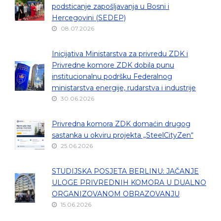
podsticanje zapošljavanja u Bosni i
Hercegovini (SEDEP)
08.07.2026
Inicijativa Ministarstva za privredu ZDK i
Privredne komore ZDK dobila punu
institucionalnu podršku Federalnog
ministarstva energije, rudarstva i industrije
30.06.2026
Privredna komora ZDK domaćin drugog
sastanka u okviru projekta „SteelCityZen“
25.06.2026
STUDIJSKA POSJETA BERLINU: JAČANJE
ULOGE PRIVREDNIH KOMORA U DUALNO
ORGANIZOVANOM OBRAZOVANJU
15.06.2026