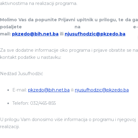
aktivnostima na realizaciji programa.
Molimo Vas da popunite Prijavni upitnik u prilogu, te da ga
pošaljete na e-
mail:
pkzedo@bih.net.ba
ili
njusufhodzic@pkzedo.ba
Za sve dodatne informacije oko programa i prijave obratite se na
kontakt podatke u nastavku:
Nedžad Jusufhodžić
E-mail:
pkzedo@bih.net.ba
ili
njusufhodzic@pkzedo.ba
Telefon: 032/465-855
U prilogu Vam donosimo više informacija o programu i njegovoj
realizaciji.