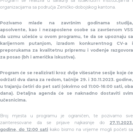
Program se realizira u saradnji sa istaknutim institucijama i
organizacijama sa područja Zeničko-dobojskog kantona.
Pozivamo mlade na završnim godinama studija,
apsolvente, kao i nezaposlene osobe sa završenom VSS
da uzmu učešće u ovom programu, te da se upoznaju sa
karijernom putanjom, izradom konkurentnog CV-a i
preporukama za kvalitetnu pripremu i vođenje razgovora
za posao (bh i američka iskustva).
Program će se realizirati kroz dvije višesatne sesije koje će
održati dva dana za redom, tačnije 29. i 30.11.2023. godine,
u trajanju četiri do pet sati (okvirno od 11:00-16:00 sati, oba
dana). Detaljna agenda će se naknadno dostaviti svim
učesnicima.
Broj mjesta u programu je ograničen, te pozivamo sve
zainteresovane da se prijave najkasnije do
27.11.2023.
godine
,
do 12:00 sati
kako bismo na vrijeme mogli početi sa