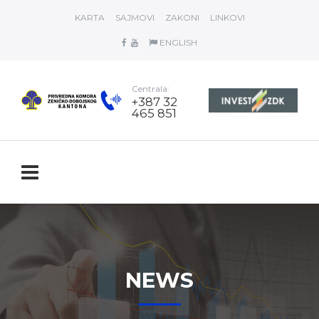
KARTA
SAJMOVI
ZAKONI
LINKOVI
ENGLISH
Centrala:
+387 32
465 851
NEWS