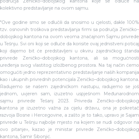
područja Zeničko–dobojskog kantona koje se odluče na
kolektivno predstavljanje na ovom sajmu.
"Ove godine smo se odlučili da snosimo u cjelosti, dakle 100%
tzv. osnovnih troškova predstavljanja firmi sa područja Zeničko–
dobojskog kantona na ovom veoma značajnom Sajmu privrede
u Tešnju. Svi oni koji se odluče da korisite ovaj jednistveni poticaj
koji dajemo bit će predstavljeni u okviru zajedničkog štanda
privrede Zeničko–dobojskog kantona, ali sa mogućnosti
uređenja svog vlastitog izložbenog prostora. Na taj način ćemo
omogućiti jedno reprezentativno predstavljanje naših kompanija
kao i ukupnih privrednih potencijala Zeničko–dobojskog kantona.
Radujemo se našem zajedničkom nastupu, radujemo se još
jednom, uvjeren sam, izuzetno uspješnom Međunarodnom
sajmu privrede Tešanj 2023. Privreda Zeničko–dobojskog
kantona je izuzetno važna za cijelu državu, ona je pokretač
razvoja Bosne i Hercegovine, a zašto je to tako, upravo je Sajam
privrede u Tešnju najbolje mjesto na kojem se nudi odgovor na
ovo pitanje», kazao je ministar privrede Zeničko–dobojskog
kantona, Samir Šibonjić.