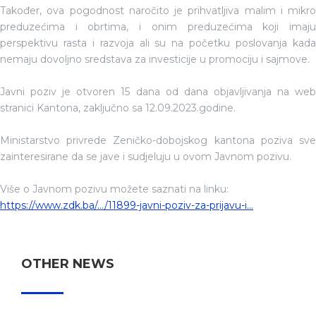
Također, ova pogodnost naročito je prihvatljiva malim i mikro
preduzećima i obrtima, i onim preduzećima koji imaju
perspektivu rasta i razvoja ali su na početku poslovanja kada
nemaju dovoljno sredstava za investicije u promociju i sajmove.
Javni poziv je otvoren 15 dana od dana objavljivanja na web
stranici Kantona, zaključno sa 12.09.2023.godine.
Ministarstvo privrede Zeničko-dobojskog kantona poziva sve
zainteresirane da se jave i sudjeluju u ovom Javnom pozivu.
Više o Javnom pozivu možete saznati na linku:
https://www.zdk.ba/.../11899-javni-poziv-za-prijavu-i...
OTHER NEWS