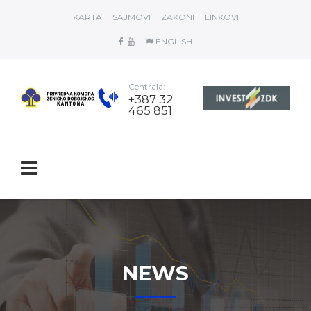
KARTA
SAJMOVI
ZAKONI
LINKOVI
ENGLISH
Centrala:
+387 32
465 851
NEWS