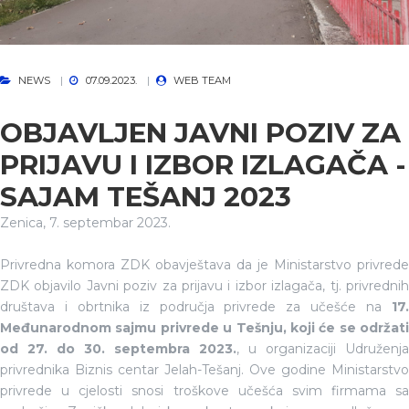
NEWS
07.09.2023.
WEB TEAM
OBJAVLJEN JAVNI POZIV ZA
PRIJAVU I IZBOR IZLAGAČA -
SAJAM TEŠANJ 2023
Zenica, 7. septembar 2023.
Privredna komora ZDK obavještava da je Ministarstvo privrede
ZDK objavilo Javni poziv za prijavu i izbor izlagača, tj. privrednih
društava i obrtnika iz područja privrede za učešće na
17.
Međunarodnom sajmu privrede u Tešnju, koji će se održati
od 27. do 30. septembra 2023.
, u organizaciji Udruženja
privrednika Biznis centar Jelah-Tešanj. Ove godine Ministarstvo
privrede u cjelosti snosi troškove učešća svim firmama sa