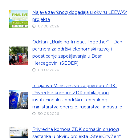
Najava završnog događaja u okviru LEEWAY
projekta
07.08.2026
Održan: „Building Impact Together“ – Dan
partnera za održivi ekonomski razvoj i
podsticanje zapošljavanja u Bosni i
Hercegovini (SEDEP)
08.07.2026
Inicijativa Ministarstva za privredu ZDK i
Privredne komore ZDK dobila punu
institucionalnu podršku Federalnog
ministarstva energije, rudarstva i industrije
30.06.2026
Privredna komora ZDK domaćin drugog
sastanka u okviru projekta „SteelCityZen“