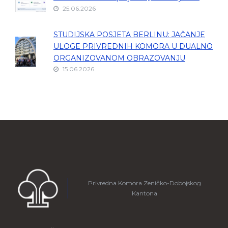
25.06.2026
STUDIJSKA POSJETA BERLINU: JAČANJE
ULOGE PRIVREDNIH KOMORA U DUALNO
ORGANIZOVANOM OBRAZOVANJU
15.06.2026
Privredna Komora Zeničko-Dobojskog
Kantona