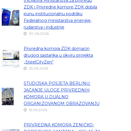
Inicijativa Ministarstva za privredu
ZDK i Privredne komore ZDK dobila
punu institucionalnu podršku
Federalnog ministarstva energije,
rudarstva i industrije
30.06.2026
Privredna komora ZDK domaćin
drugog sastanka u okviru projekta
„SteelCityZen“
25.06.2026
STUDIJSKA POSJETA BERLINU:
JAČANJE ULOGE PRIVREDNIH
KOMORA U DUALNO
ORGANIZOVANOM OBRAZOVANJU
15.06.2026
PRIVREDNA KOMORA ZENIČKO-