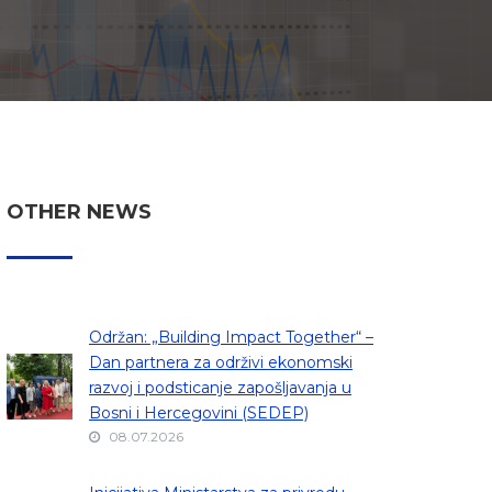
OTHER NEWS
Održan: „Building Impact Together“ –
Dan partnera za održivi ekonomski
razvoj i podsticanje zapošljavanja u
Bosni i Hercegovini (SEDEP)
08.07.2026