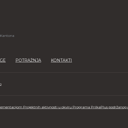
 Kantona
GE
POTRAŽNJA
KONTAKTI
o
ementacijom Projektnih aktivnosti u okviru Programa PrilkaPlus podržanog od