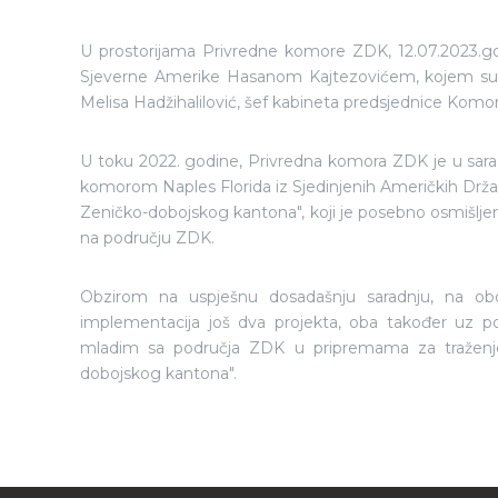
U prostorijama Privredne komore ZDK, 12.07.2023.g
Sjeverne Amerike Hasanom Kajtezovićem, kojem su i
Melisa Hadžihalilović, šef kabineta predsjednice Komo
U toku 2022. godine, Privredna komora ZDK je u sar
komorom Naples Florida iz Sjedinjenih Američkih Drža
Zeničko-dobojskog kantona", koji je posebno osmišlje
na području ZDK.
Obzirom na uspješnu dosadašnju saradnju, na obo
implementacija još dva projekta, oba također uz p
mladim sa područja ZDK u pripremama za traženje 
dobojskog kantona".