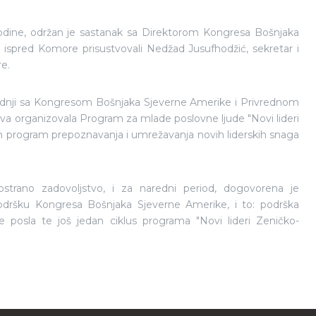
odine, održan je sastanak sa Direktorom Kongresa Bošnjaka
spred Komore prisustvovali Nedžad Jusufhodžić, sekretar i
re.
adnji sa Kongresom Bošnjaka Sjeverne Amerike i Privrednom
va organizovala Program za mlade poslovne ljude "Novi lideri
n program prepoznavanja i umrežavanja novih liderskih snaga
strano zadovoljstvo, i za naredni period, dogovorena je
odršku Kongresa Bošnjaka Sjeverne Amerike, i to: podrška
posla te još jedan ciklus programa "Novi lideri Zeničko-