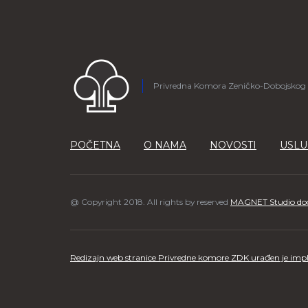
Privredna Komora Zeničko-Dobojskog
POČETNA
O NAMA
NOVOSTI
USLU
@ Copyright 2018. All rights by reserved
MAGNET Studio do
Redizajn web stranice Privredne komore ZDK urađen je impl