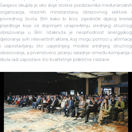
Sarajevo okupila je oko dvije stotine predstavnika međunarodnih
organizacija, resornih ministarstava, obrazovnog sektora i
privrednog života BiH kako bi kroz zajednički dijalog kreirali
prijedloge koje će doprinijeti unapređenju srednjeg stručnog
obrazovanja u BiH. Istaknuta je neophodnost sinergijskog
djelovanja svih relevantnih aktera, koji mogu pomoći u afirmaciji
i uspostavljanju što uspješnijeg modela srednjeg stručnog
obrazovanja, a prvenstveno jačanju saradnje između kompanija i
škola radi uspostave što kvalitetnije praktične nastave.