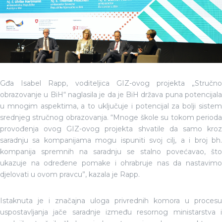
Gđa Isabel Rapp, voditeljica GIZ-ovog projekta „Stručno
obrazovanje u BiH“ naglasila je da je BiH država puna potencijala
u mnogim aspektima, a to uključuje i potencijal za bolji sistem
srednjeg stručnog obrazovanja. “Mnoge škole su tokom perioda
provođenja ovog GIZ-ovog projekta shvatile da samo kroz
saradnju sa kompanijama mogu ispuniti svoj cilj, a i broj bh.
kompanija spremnih na saradnju se stalno povećavao, što
ukazuje na određene pomake i ohrabruje nas da nastavimo
djelovati u ovom pravcu”, kazala je Rapp.
Istaknuta je i značajna uloga privrednih komora u procesu
uspostavljanja jače saradnje između resornog ministarstva i