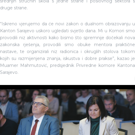
srednjih stručnih škola s jedne strane i poslovnog sektora s
druge strane.
“Iskreno vjerujemo da će novi zakon o dualnom obrazovanju u
Kanton Sarajevo uskoro ugledati svjetlo dana. Mi u Komori smo
provodili niz aktivnosti kako bismo što spremnije dočekali nova
zakonska rješenja, provodili smo obuke mentora praktične
nastave, te organizirali niz radionica i okruglih stolova tokom
kojih su razmijenjena znanja, iskustva i dobre prakse”, kazao je
Muamer Mahmutović, predsjednik Privredne komore Kantona
Sarajevo.