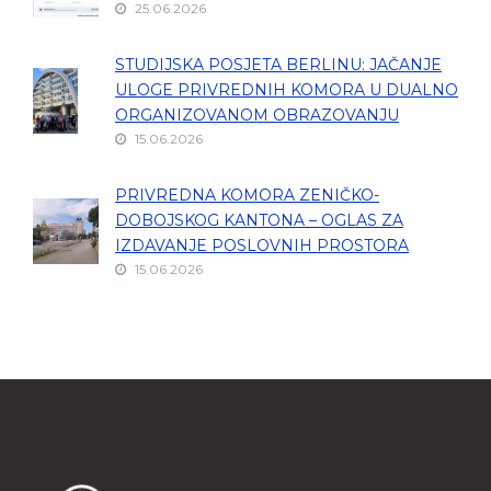
25.06.2026
STUDIJSKA POSJETA BERLINU: JAČANJE
ULOGE PRIVREDNIH KOMORA U DUALNO
ORGANIZOVANOM OBRAZOVANJU
15.06.2026
PRIVREDNA KOMORA ZENIČKO-
DOBOJSKOG KANTONA – OGLAS ZA
IZDAVANJE POSLOVNIH PROSTORA
15.06.2026