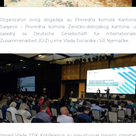
Organizatori ovog događaja su Privredna komora Kantona
Sarajevo i Privredna komora Zeničko-dobojskog kantona, u
saradnji sa Deutsche Gesellschaft für Internationale
Zusammenarbeit (GIZ) u ime Vlada Švicarske i SR Njemačke.
Ispred Vlade ZDK Konferenciji su prisustvovali ministri: ministar