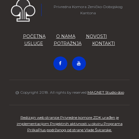
Privredna Komora Zeničko-Dobojskog
Kantona
POČETNA
O NAMA
NOVOSTI
USLUGE
POTRAŽNJA
KONTAKTI
@ Copyright 2018. All rights by reserved
MAGNET Studio doo
Redizajn web stranice Privredne komore ZDK urađen je
implementacijom Projektnih aktivnosti u okviru Programa
PrilkaPlus podržanog od strane Vlade Švicarske.