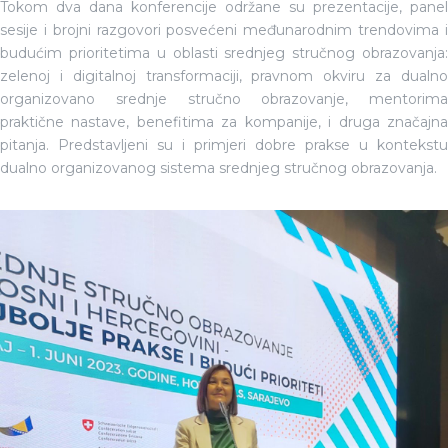
Tokom dva dana konferencije održane su prezentacije, panel
sesije i brojni razgovori posvećeni međunarodnim trendovima i
budućim prioritetima u oblasti srednjeg stručnog obrazovanja:
zelenoj i digitalnoj transformaciji, pravnom okviru za dualno
organizovano srednje stručno obrazovanje, mentorima
praktične nastave, benefitima za kompanije, i druga značajna
pitanja. Predstavljeni su i primjeri dobre prakse u kontekstu
dualno organizovanog sistema srednjeg stručnog obrazovanja.