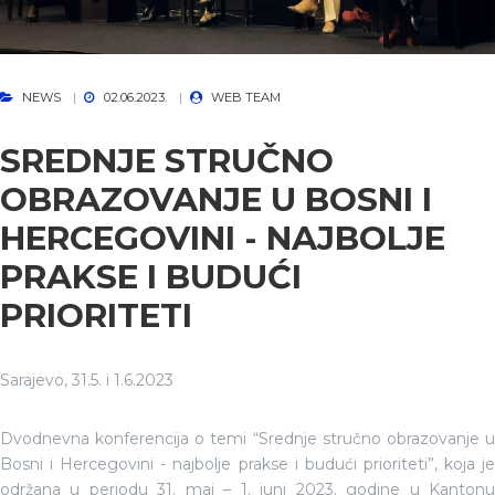
NEWS
02.06.2023.
WEB TEAM
SREDNJE STRUČNO
OBRAZOVANJE U BOSNI I
HERCEGOVINI - NAJBOLJE
PRAKSE I BUDUĆI
PRIORITETI
Sarajevo, 31.5. i 1.6.2023
Dvodnevna konferencija o temi “Srednje stručno obrazovanje u
Bosni i Hercegovini - najbolje prakse i budući prioriteti”, koja je
održana u periodu 31. maj – 1. juni 2023. godine u Kantonu