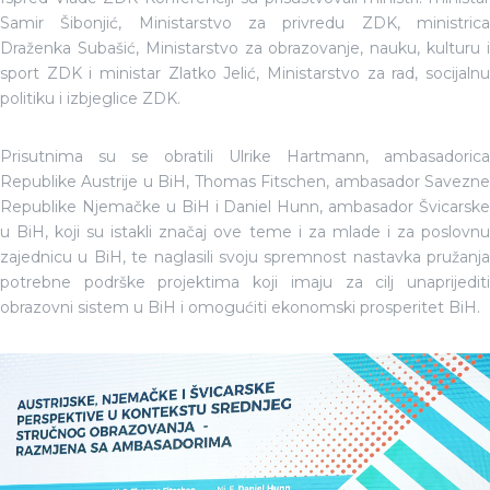
Samir Šibonjić, Ministarstvo za privredu ZDK, ministrica
Draženka Subašić, Ministarstvo za obrazovanje, nauku, kulturu i
sport ZDK i ministar Zlatko Jelić, Ministarstvo za rad, socijalnu
politiku i izbjeglice ZDK.
Prisutnima su se obratili Ulrike Hartmann, ambasadorica
Republike Austrije u BiH, Thomas Fitschen, ambasador Savezne
Republike Njemačke u BiH i Daniel Hunn, ambasador Švicarske
u BiH, koji su istakli značaj ove teme i za mlade i za poslovnu
zajednicu u BiH, te naglasili svoju spremnost nastavka pružanja
potrebne podrške projektima koji imaju za cilj unaprijediti
obrazovni sistem u BiH i omogućiti ekonomski prosperitet BiH.