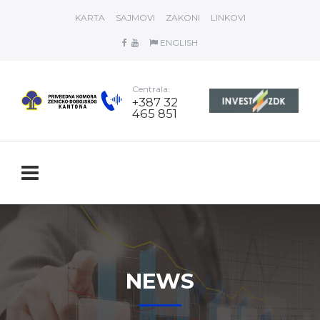
KARTA
SAJMOVI
ZAKONI
LINKOVI
ENGLISH
Centrala:
+387 32
465 851
NEWS