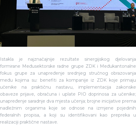
Istakla je najznačajnije rezultate sinergijskog djelovanja
formirane Međusektorske radne grupe ZDK i Međukantonalne
fokus grupe za unapređenje srednjeg stručnog obrazovanja
među kojima su: benefiti za kompanije iz ZDK koje primaju
učenike na praktičnu nastavu, implementacija zakonske
obaveze prijave, obračuna i uplate PIO doprinosa za učenike;
unapređenje saradnje dva mjesta učenja; brojne inicijative prema
nadležnim organima koje se odnose na izmjene pojedinih
federalnih propisa, a koji su identifikovani kao prepreka u
realizaciji praktične nastave.