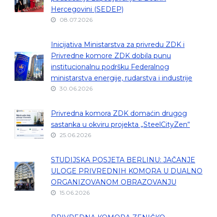
Hercegovini (SEDEP)
08.07.2026
Inicijativa Ministarstva za privredu ZDK i
Privredne komore ZDK dobila punu
institucionalnu podršku Federalnog
ministarstva energije, rudarstva i industrije
30.06.2026
Privredna komora ZDK domaćin drugog
sastanka u okviru projekta „SteelCityZen“
25.06.2026
STUDIJSKA POSJETA BERLINU: JAČANJE
ULOGE PRIVREDNIH KOMORA U DUALNO
ORGANIZOVANOM OBRAZOVANJU
15.06.2026