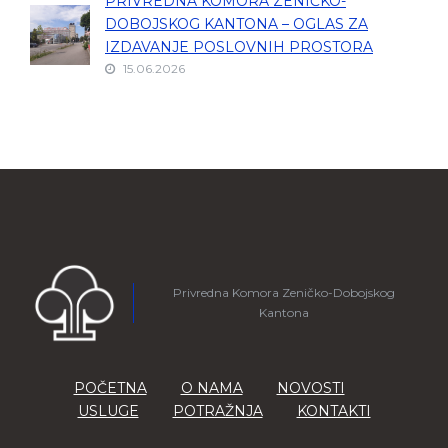
PRIVREDNA KOMORA ZENIČKO-
DOBOJSKOG KANTONA – OGLAS ZA
IZDAVANJE POSLOVNIH PROSTORA
15.06.2026
Privredna Komora Zeničko-Dobojskog
Kantona
POČETNA
O NAMA
NOVOSTI
USLUGE
POTRAŽNJA
KONTAKTI