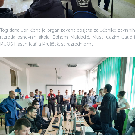
Tog dana upriličena je organizovana posjeta za učenike završnih
razreda osnovnih škola: Edhem Mulabdić, Musa Ćazim Ćatić i
PUOŠ Hasan Kjafija Pruščak, sa razrednicima.