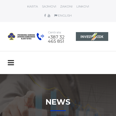
KARTA
SAJMOVI
ZAKONI
LINKOVI
ENGLISH
Centrala:
+387 32
465 851
NEWS