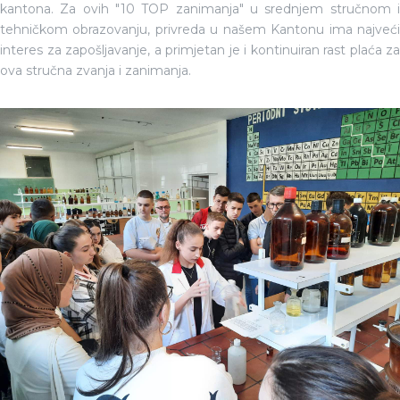
kantona. Za ovih "10 TOP zanimanja" u srednjem stručnom i
tehničkom obrazovanju, privreda u našem Kantonu ima najveći
interes za zapošljavanje, a primjetan je i kontinuiran rast plaća za
ova stručna zvanja i zanimanja.