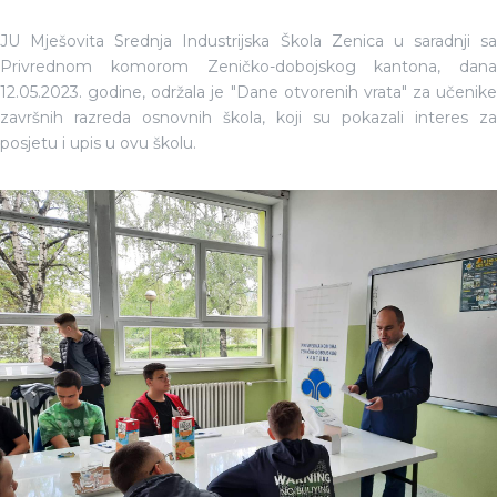
JU Mješovita Srednja Industrijska Škola Zenica u saradnji sa
Privrednom komorom Zeničko-dobojskog kantona, dana
12.05.2023. godine, održala je "Dane otvorenih vrata" za učenike
završnih razreda osnovnih škola, koji su pokazali interes za
posjetu i upis u ovu školu.