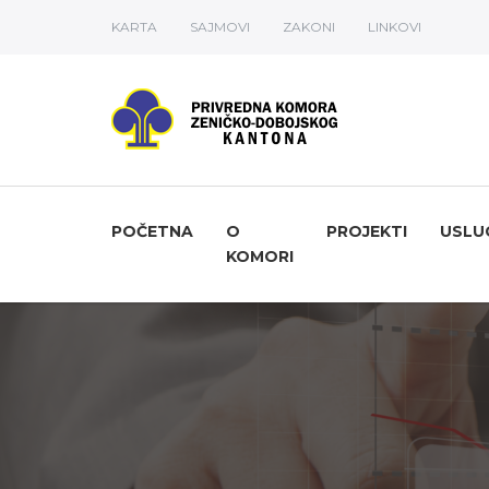
KARTA
SAJMOVI
ZAKONI
LINKOVI
POČETNA
O
PROJEKTI
USLU
KOMORI