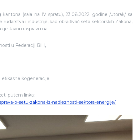
antona (sala na IV spratu), 23.08.2022. godine /utorak/ sa
 rudarstva i industrije, kao obrađivač seta sektorskih Zakona,
o je Javnu raspravu na:
nosti u Federaciji BiH,
 i efikasne kogeneracije.
eti putem linka:
asprava-o-setu-zakona-iz-nadleznosti-sektora-energije/