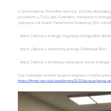
U prostorijama Privredne komore Zeničko-dobojskog k
početkom u 11:00 sati, Federalno ministarstvo energije
zaduženo od strane Parlamenta Federacije BiH, održal
- Nacrt Zakona o energiji i regulaciji energetskih djelat
- Nacrt Zakona o električnoj energiji Federacije BiH i
- Nacrt Zakona o korištenju obnovljivih izvora energije
Sve materijale vezane za javnu raspravu možete preuz
https://fmeri.gov.ba/vijesti/posts/2022/august/javna-r