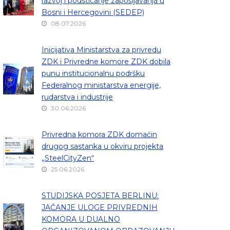
razvoj i podsticanje zapošljavanja u
Bosni i Hercegovini (SEDEP)
08.07.2026
Inicijativa Ministarstva za privredu
ZDK i Privredne komore ZDK dobila
punu institucionalnu podršku
Federalnog ministarstva energije,
rudarstva i industrije
30.06.2026
Privredna komora ZDK domaćin
drugog sastanka u okviru projekta
„SteelCityZen“
25.06.2026
STUDIJSKA POSJETA BERLINU:
JAČANJE ULOGE PRIVREDNIH
KOMORA U DUALNO