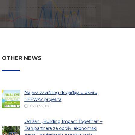
OTHER NEWS
Najava završnog događaja u okviru
LEEWAY projekta
07.08.2026
Održan: „Building Impact Together“ –
Dan partnera za održivi ekonomski