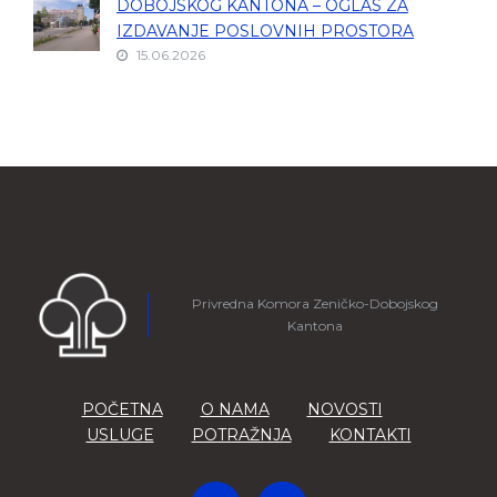
DOBOJSKOG KANTONA – OGLAS ZA
IZDAVANJE POSLOVNIH PROSTORA
15.06.2026
Privredna Komora Zeničko-Dobojskog
Kantona
POČETNA
O NAMA
NOVOSTI
USLUGE
POTRAŽNJA
KONTAKTI