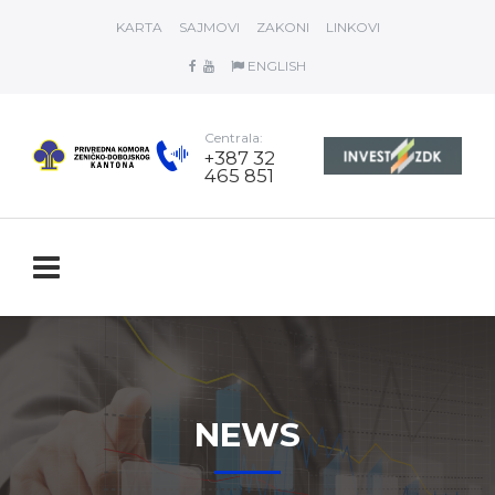
KARTA
SAJMOVI
ZAKONI
LINKOVI
ENGLISH
Centrala:
+387 32
465 851
NEWS