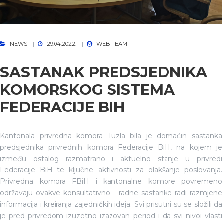
NEWS
29.04.2022.
WEB TEAM
SASTANAK PREDSJEDNIKA
KOMORSKOG SISTEMA
FEDERACIJE BIH
Kantonala privredna komora Tuzla bila je domaćin sastanka
predsjednika privrednih komora Federacije BiH, na kojem je
između ostalog razmatrano i aktuelno stanje u privredi
Federacije BiH te ključne aktivnosti za olakšanje poslovanja.
Privredna komora FBiH i kantonalne komore povremeno
održavaju ovakve konsultativno – radne sastanke radi razmjene
informacija i kreiranja zajedničkih ideja. Svi prisutni su se složili da
je pred privredom izuzetno izazovan period i da svi nivoi vlasti