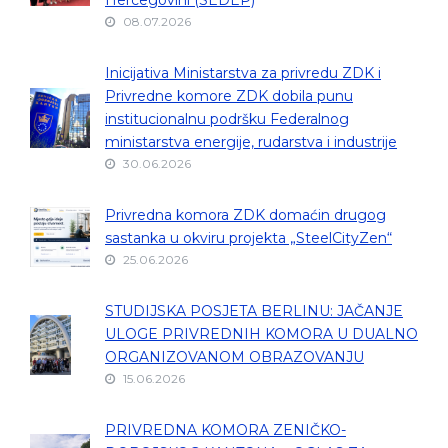
Hercegovini (SEDEP)
08.07.2026
Inicijativa Ministarstva za privredu ZDK i
Privredne komore ZDK dobila punu
institucionalnu podršku Federalnog
ministarstva energije, rudarstva i industrije
30.06.2026
Privredna komora ZDK domaćin drugog
sastanka u okviru projekta „SteelCityZen“
25.06.2026
STUDIJSKA POSJETA BERLINU: JAČANJE
ULOGE PRIVREDNIH KOMORA U DUALNO
ORGANIZOVANOM OBRAZOVANJU
15.06.2026
PRIVREDNA KOMORA ZENIČKO-