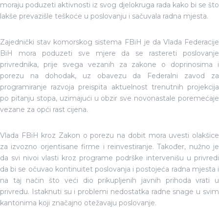
moraju poduzeti aktivnosti iz svog djelokruga rada kako bi se što
lakše prevazišle teškoće u poslovanju i sačuvala radna mjesta.
Zajednički stav komorskog sistema FBiH je da Vlada Federacije
BiH mora poduzeti sve mjere da se rastereti poslovanje
privrednika, prije svega vezanih za zakone o doprinosima i
porezu na dohodak, uz obavezu da Federalni zavod za
programiranje razvoja preispita aktuelnost trenutnih projekcija
po pitanju stopa, uzimajući u obzir sve novonastale poremećaje
vezane za opći rast cijena.
Vlada FBiH kroz Zakon o porezu na dobit mora uvesti olakšice
za izvozno orjentisane firme i reinvestiranje. Također, nužno je
da svi nivoi vlasti kroz programe podrške intervenišu u privredi
da bi se očuvao kontinuitet poslovanja i postojeća radna mjesta i
na taj način što veći dio prikupljenih javnih prihoda vrati u
privredu. Istaknuti su i problemi nedostatka radne snage u svim
kantonima koji značajno otežavaju poslovanje.