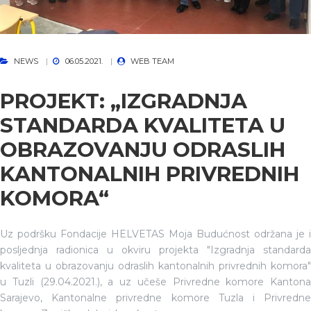
NEWS
06.05.2021.
WEB TEAM
PROJEKT: „IZGRADNJA
STANDARDA KVALITETA U
OBRAZOVANJU ODRASLIH
KANTONALNIH PRIVREDNIH
KOMORA“
Uz podršku Fondacije HELVETAS Moja Budućnost održana je i
posljednja radionica u okviru projekta "Izgradnja standarda
kvaliteta u obrazovanju odraslih kantonalnih privrednih komora"
u Tuzli (29.04.2021.), a uz učeše Privredne komore Kantona
Sarajevo, Kantonalne privredne komore Tuzla i Privredne