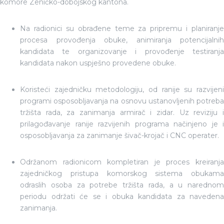
komore Zeničko-dobojskog kantona.
Na radionici su obrađene teme za pripremu i planiranje
procesa provođenja obuke, animiranja potencijalnih
kandidata te organizovanje i provođenje testiranja
kandidata nakon uspješno provedene obuke.
Koristeći zajedničku metodologiju, od ranije su razvijeni
programi osposobljavanja na osnovu ustanovljenih potreba
tržišta rada, za zanimanja armirač i zidar. Uz reviziju i
prilagođavanje ranije razvijenih programa načinjeno je i
osposobljavanja za zanimanje šivač-krojač i CNC operater.
Održanom radionicom kompletiran je proces kreiranja
zajedničkog pristupa komorskog sistema obukama
odraslih osoba za potrebe tržišta rada, a u narednom
periodu održati će se i obuka kandidata za navedena
zanimanja.