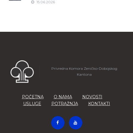
15.06.2026
Privredna Komora Zeničko-Dobojskog
Kantona
POČETNA
O NAMA
NOVOSTI
USLUGE
POTRAŽNJA
KONTAKTI