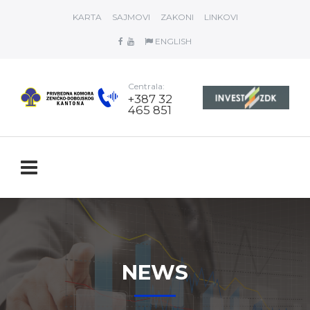
KARTA
SAJMOVI
ZAKONI
LINKOVI
ENGLISH
Centrala:
+387 32
465 851
NEWS