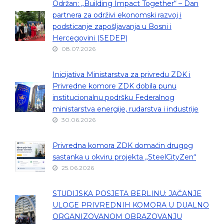
Održan: „Building Impact Together“ – Dan
partnera za održivi ekonomski razvoj i
podsticanje zapošljavanja u Bosni i
Hercegovini (SEDEP)
08.07.2026
Inicijativa Ministarstva za privredu ZDK i
Privredne komore ZDK dobila punu
institucionalnu podršku Federalnog
ministarstva energije, rudarstva i industrije
30.06.2026
Privredna komora ZDK domaćin drugog
sastanka u okviru projekta „SteelCityZen“
25.06.2026
STUDIJSKA POSJETA BERLINU: JAČANJE
ULOGE PRIVREDNIH KOMORA U DUALNO
ORGANIZOVANOM OBRAZOVANJU