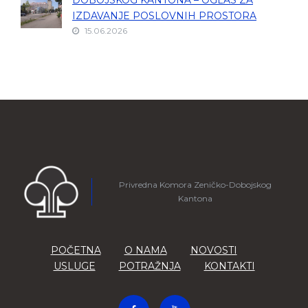
DOBOJSKOG KANTONA – OGLAS ZA
IZDAVANJE POSLOVNIH PROSTORA
15.06.2026
Privredna Komora Zeničko-Dobojskog
Kantona
POČETNA
O NAMA
NOVOSTI
USLUGE
POTRAŽNJA
KONTAKTI