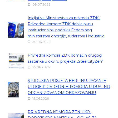
08.07.2026
Inicijativa Ministarstva za privredu ZDK i
Privredne komore ZDK dobila punu
institucionalnu podršku Federalnog
ministarstva energije, rudarstva i industrije
30.06.2026
Privredna komora ZDK domaćin drugog
sastanka u okviru projekta „SteelCityZen“
25.06.2026
STUDIJSKA POSJETA BERLINU: JAČANJE
ULOGE PRIVREDNIH KOMORA U DUALNO
ORGANIZOVANOM OBRAZOVANJU
15.06.2026
PRIVREDNA KOMORA ZENIČKO-