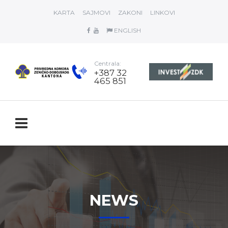
KARTA
SAJMOVI
ZAKONI
LINKOVI
ENGLISH
Centrala:
+387 32
465 851
NEWS