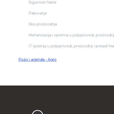
Sigurnost hrane
Pakovanje
Eko-proizvodnja
Mehanizacija i oprema u poljoprivredi, proizvodnji
IT rješenja u poljoprivredi, proizvodnji i preradi h
Poziv i agenda - Agro