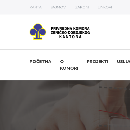
KARTA
SAJMOVI
ZAKONI
LINKOVI
POČETNA
O
PROJEKTI
USLU
KOMORI