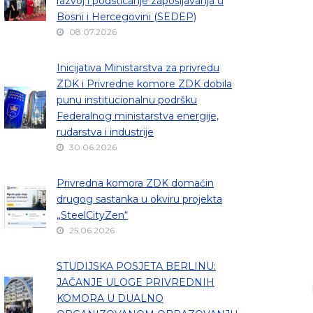
razvoj i podsticanje zapošljavanja u
Bosni i Hercegovini (SEDEP)
08.07.2026
Inicijativa Ministarstva za privredu
ZDK i Privredne komore ZDK dobila
punu institucionalnu podršku
Federalnog ministarstva energije,
rudarstva i industrije
30.06.2026
Privredna komora ZDK domaćin
drugog sastanka u okviru projekta
„SteelCityZen“
25.06.2026
STUDIJSKA POSJETA BERLINU:
JAČANJE ULOGE PRIVREDNIH
KOMORA U DUALNO