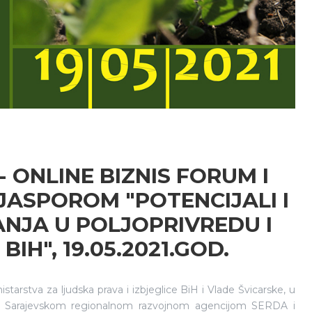
 ONLINE BIZNIS FORUM I
IJASPOROM "POTENCIJALI I
ANJA U POLJOPRIVREDU I
IH", 19.05.2021.GOD.
istarstva za ljudska prava i izbjeglice BiH i Vlade Švicarske, u
a Sarajevskom regionalnom razvojnom agencijom SERDA i