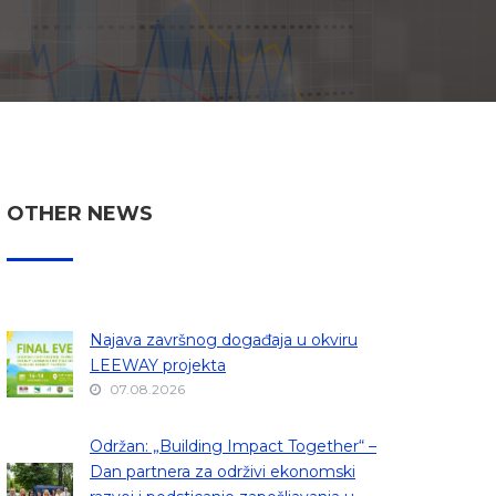
OTHER NEWS
Najava završnog događaja u okviru
LEEWAY projekta
07.08.2026
Održan: „Building Impact Together“ –
Dan partnera za održivi ekonomski