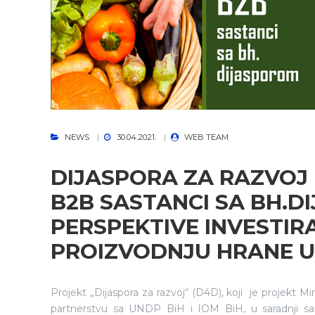
NEWS
30.04.2021.
WEB TEAM
DIJASPORA ZA RAZVOJ -
B2B SASTANCI SA BH.D
PERSPEKTIVE INVESTIR
PROIZVODNJU HRANE U B
Projekt „Dijaspora za razvoj“ (D4D), koji je projekt Min
partnerstvu sa UNDP BiH i IOM BiH, u saradnji s