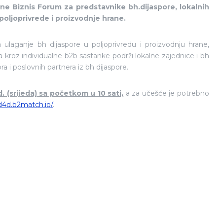
ine Biznis Forum
za predstavnike bh.dijaspore, lokalnih
poljoprivrede i proizvodnje hrane.
 ulaganje bh dijaspore u poljoprivredu i proizvodnju hrane,
da kroz individualne b2b sastanke podrži lokalne zajednice i bh
ra i poslovnih partnera iz bh dijaspore.
. (srijeda) sa početkom u 10 sati,
a za učešće je potrebno
-d4d.b2match.io/
.