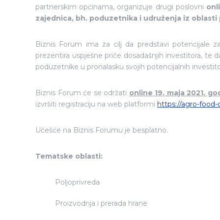
partnerskim općinama, organizuje drugi poslovni
onl
zajednica, bh. poduzetnika i udruženja iz oblasti 
Biznis Forum ima za cilj da predstavi potencijale za
prezentira uspješne priče dosadašnjih investitora, te 
poduzetnike u pronalasku svojih potencijalnih investito
Biznis Forum će se održati
online 19. maja 2021. god
izvršiti registraciju na web platformi
https://agro-food
Učešće na Biznis Forumu je besplatno.
Tematske oblasti:
Poljoprivreda
Proizvodnja i prerada hrane