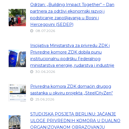
Održan: „Building Impact Together“ – Dan
partnera za održivi ekonomski razvoj i
podsticanje zapošljavanja u Bosni i
Hercegovini (SEDEP)
08.07.2026
Inicijativa Ministarstva za privredu ZDK i
Privredne komore ZDK dobila punu
institucionalnu podršku Federalnog
ministarstva energije, rudarstva i industrije
30.06.2026
Privredna komora ZDK domaćin drugog
sastanka u okviru projekta „SteelCityZen“
25.06.2026
STUDIJSKA POSJETA BERLINU: JAČANJE
ULOGE PRIVREDNIH KOMORA U DUALNO
ORGANIZOVANOM OBRAZOVANJU