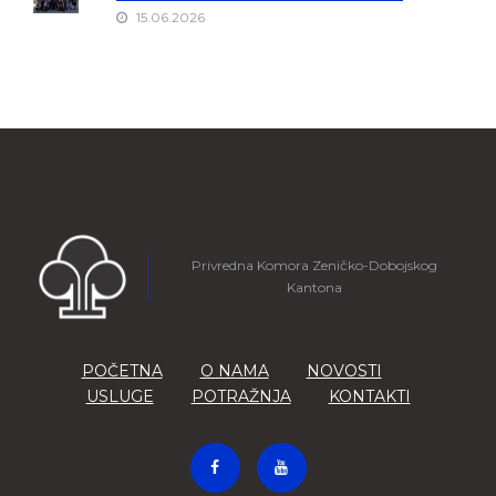
15.06.2026
Privredna Komora Zeničko-Dobojskog
Kantona
POČETNA
O NAMA
NOVOSTI
USLUGE
POTRAŽNJA
KONTAKTI