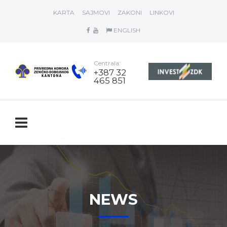
KARTA
SAJMOVI
ZAKONI
LINKOVI
ENGLISH
Centrala:
+387 32
465 851
NEWS