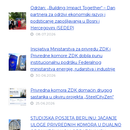
Održan: „Building Impact Together“ – Dan
partnera za održivi ekonomski razvoj i
podsticanje zapošljavanja u Bosni i
Hercegovini (SEDEP)
08.07.2026
Inicijativa Ministarstva za privredu ZDK i
Privredne komore ZDK dobila punu
institucionalnu podršku Federalnog
ministarstva energije, rudarstva i industrije
30.06.2026
Privredna komora ZDK domaćin drugog
sastanka u okviru projekta „SteelCityZen“
25.06.2026
STUDIJSKA POSJETA BERLINU: JAČANJE
ULOGE PRIVREDNIH KOMORA U DUALNO