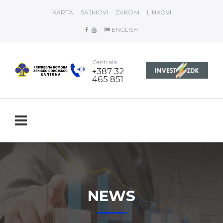
KARTA
SAJMOVI
ZAKONI
LINKOVI
ENGLISH
Centrala:
+387 32
465 851
NEWS