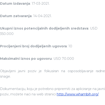
Datum izdavanja
: 17-03-2021.
Datum zatvaranja
: 14-04-2021.
Ukupni iznos potencijalnih dodijeljenih sredstava
: USD
350.000
Procijenjeni broj dodijeljenih ugovora
: 10
Maksimalni iznos po ugovoru
: USD 70.000
Objavljeni javni poziv je fokusiran na osposobljavanje radne
snage.
Dokumentaciju, koju je potrebno pripremiti za apliciranje na javni
poziv, možete naći na web stranici
http://www.whambih.org/
.