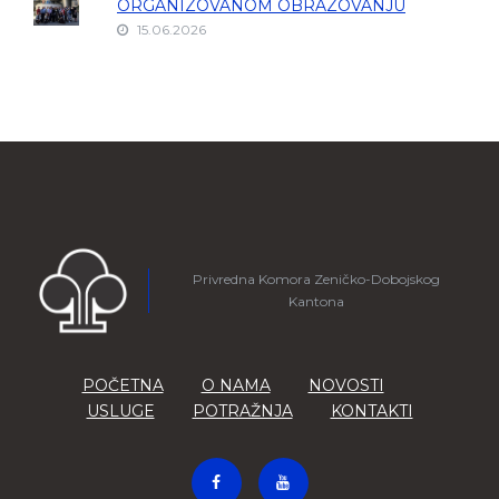
ORGANIZOVANOM OBRAZOVANJU
15.06.2026
Privredna Komora Zeničko-Dobojskog
Kantona
POČETNA
O NAMA
NOVOSTI
USLUGE
POTRAŽNJA
KONTAKTI