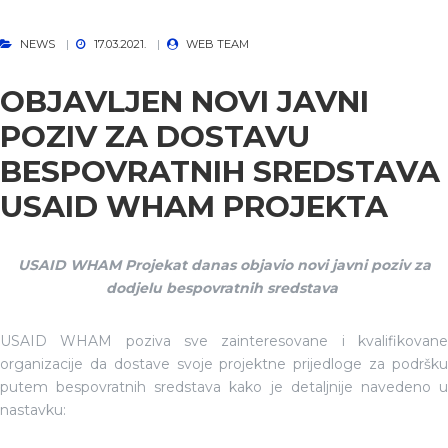
NEWS
17.03.2021.
WEB TEAM
OBJAVLJEN NOVI JAVNI
POZIV ZA DOSTAVU
BESPOVRATNIH SREDSTAVA
USAID WHAM PROJEKTA
USAID WHAM Projekat
danas objavio n
ovi javni poziv za
dodjelu bespovratnih sredstava
USAID WHAM poziva sve zainteresovane i kvalifikovane
organizacije da dostave svoje projektne prijedloge za podršku
putem bespovratnih sredstava kako je detaljnije navedeno u
nastavku: