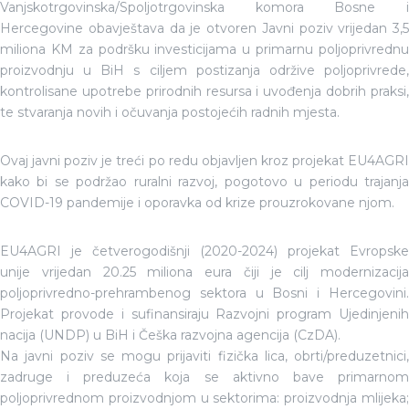
Vanjskotrgovinska/Spoljotrgovinska komora Bosne i
Hercegovine obavještava da je otvoren Javni poziv vrijedan 3,5
miliona KM za podršku investicijama u primarnu poljoprivrednu
proizvodnju u BiH s ciljem postizanja održive poljoprivrede,
kontrolisane upotrebe prirodnih resursa i uvođenja dobrih praksi,
te stvaranja novih i očuvanja postojećih radnih mjesta.
Ovaj javni poziv je treći po redu objavljen kroz projekat EU4AGRI
kako bi se podržao ruralni razvoj, pogotovo u periodu trajanja
COVID-19 pandemije i oporavka od krize prouzrokovane njom.
EU4AGRI je četverogodišnji (2020-2024) projekat Evropske
unije vrijedan 20.25 miliona eura čiji je cilj modernizacija
poljoprivredno-prehrambenog sektora u Bosni i Hercegovini.
Projekat provode i sufinansiraju Razvojni program Ujedinjenih
nacija (UNDP) u BiH i Češka razvojna agencija (CzDA).
Na javni poziv se mogu prijaviti fizička lica, obrti/preduzetnici,
zadruge i preduzeća koja se aktivno bave primarnom
poljoprivrednom proizvodnjom u sektorima: proizvodnja mlijeka;