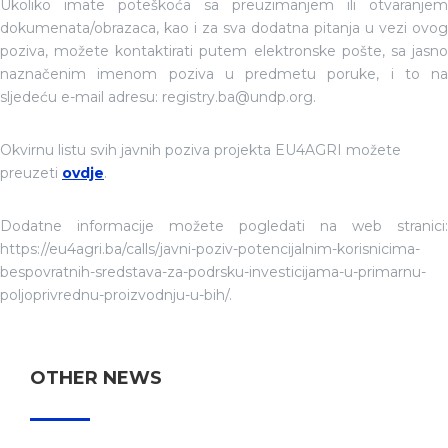
Ukoliko imate poteškoća sa preuzimanjem ili otvaranjem
dokumenata/obrazaca, kao i za sva dodatna pitanja u vezi ovog
poziva, možete kontaktirati putem elektronske pošte, sa jasno
naznačenim imenom poziva u predmetu poruke, i to na
sljedeću e-mail adresu: registry.ba@undp.org.
Okvirnu listu svih javnih poziva projekta EU4AGRI možete
preuzeti
ovdje
.
Dodatne informacije možete pogledati na web stranici:
https://eu4agri.ba/calls/javni-poziv-potencijalnim-korisnicima-
bespovratnih-sredstava-za-podrsku-investicijama-u-primarnu-
poljoprivrednu-proizvodnju-u-bih/.
OTHER NEWS