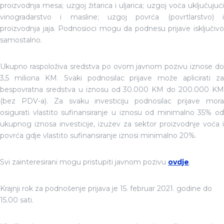
proizvodnja mesa; uzgoj žitarica i uljarica; uzgoj voća uključujući
vinogradarstvo i masline; uzgoj povrća (povrtlarstvo) i
proizvodnja jaja. Podnosioci mogu da podnesu prijave isključivo
samostalno.
Ukupno raspoloživa sredstva po ovom javnom pozivu iznose do
3,5 miliona KM. Svaki podnosilac prijave može aplicirati za
bespovratna sredstva u iznosu od 30.000 KM do 200.000 KM
(bez PDV-a). Za svaku investiciju podnosilac prijave mora
osigurati vlastito sufinansiranje u iznosu od minimalno 35% od
ukupnog iznosa investicije, izuzev za sektor proizvodnje voća i
povrća gdje vlastito sufinansiranje iznosi minimalno 20%.
Svi zainteresirani mogu pristupiti javnom pozivu
ovdje
.
Krajnji rok za podnošenje prijava je 15. februar 2021. godine do
15.00 sati.