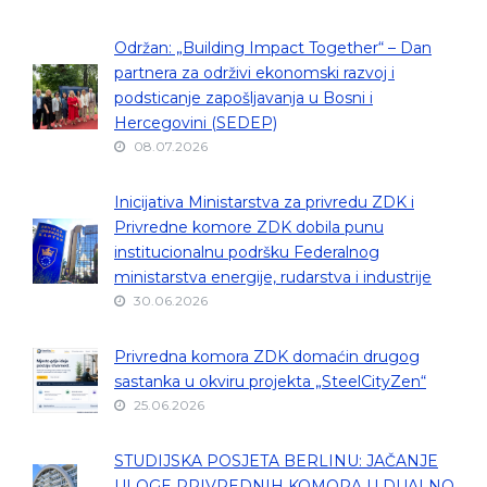
Održan: „Building Impact Together“ – Dan
partnera za održivi ekonomski razvoj i
podsticanje zapošljavanja u Bosni i
Hercegovini (SEDEP)
08.07.2026
Inicijativa Ministarstva za privredu ZDK i
Privredne komore ZDK dobila punu
institucionalnu podršku Federalnog
ministarstva energije, rudarstva i industrije
30.06.2026
Privredna komora ZDK domaćin drugog
sastanka u okviru projekta „SteelCityZen“
25.06.2026
STUDIJSKA POSJETA BERLINU: JAČANJE
ULOGE PRIVREDNIH KOMORA U DUALNO