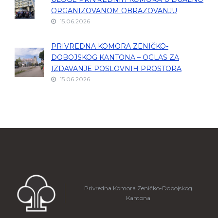
ORGANIZOVANOM OBRAZOVANJU
15.06.2026
PRIVREDNA KOMORA ZENIČKO-
DOBOJSKOG KANTONA – OGLAS ZA
IZDAVANJE POSLOVNIH PROSTORA
15.06.2026
Privredna Komora Zeničko-Dobojskog
Kantona