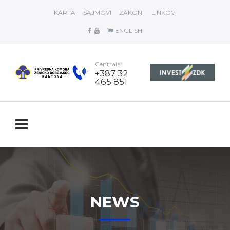
KARTA
SAJMOVI
ZAKONI
LINKOVI
ENGLISH
Centrala:
+387 32
465 851
NEWS