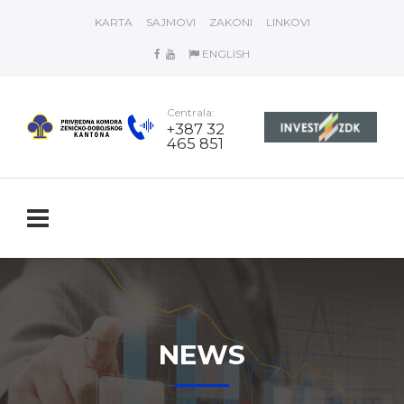
KARTA
SAJMOVI
ZAKONI
LINKOVI
ENGLISH
Centrala:
+387 32
465 851
NEWS