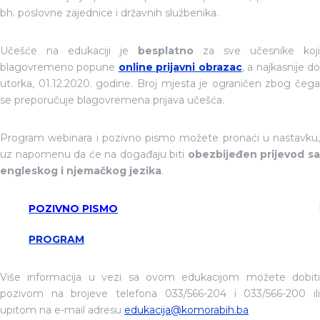
bh. poslovne zajednice i državnih službenika.
Učešće na edukaciji je
besplatno
za sve učesnike koji
blagovremeno popune
online prijavni obrazac
, a najkasnije d
utorka, 01.12.2020. godine. Broj mjesta je ograničen zbog čega
se preporučuje blagovremena prijava učešća.
Program webinara i pozivno pismo možete pronaći u nastavku,
uz napomenu da će na događaju biti
obezbijeđen prijevod s
engleskog i njemačkog jezika
.
POZIVNO PISMO
PROGRAM
Više informacija u vezi sa ovom edukacijom možete dobiti
pozivom na brojeve telefona 033/566-204 i 033/566-200 ili
upitom na e-mail adresu
edukacija@komorabih.ba