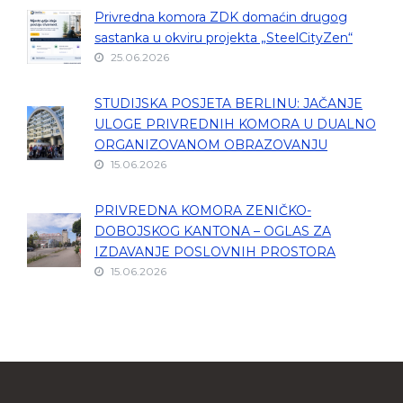
Privredna komora ZDK domaćin drugog
sastanka u okviru projekta „SteelCityZen“
25.06.2026
STUDIJSKA POSJETA BERLINU: JAČANJE
ULOGE PRIVREDNIH KOMORA U DUALNO
ORGANIZOVANOM OBRAZOVANJU
15.06.2026
PRIVREDNA KOMORA ZENIČKO-
DOBOJSKOG KANTONA – OGLAS ZA
IZDAVANJE POSLOVNIH PROSTORA
15.06.2026