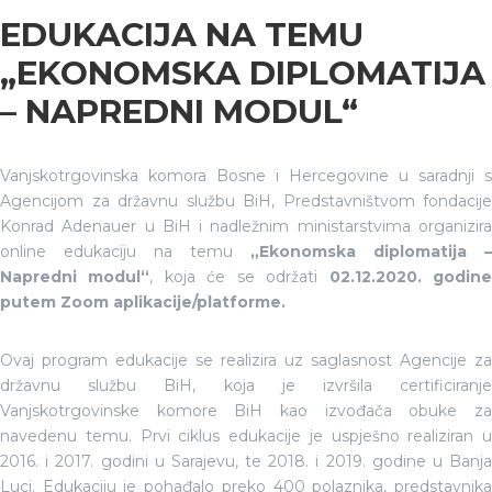
EDUKACIJA NA TEMU
„EKONOMSKA DIPLOMATIJA
– NAPREDNI MODUL“
Vanjskotrgovinska komora Bosne i Hercegovine u saradnji s
Agencijom za državnu službu BiH, Predstavništvom fondacije
Konrad Adenauer u BiH i nadležnim ministarstvima organizira
online edukaciju na temu
„Ekonomska diplomatija –
Napredni modul“
, koja će se održati
02.12.2020. godin
putem Zoom aplikacije/platforme.
Ovaj program edukacije se realizira uz saglasnost Agencije za
državnu službu BiH, koja je izvršila certificiranje
Vanjskotrgovinske komore BiH kao izvođača obuke za
navedenu temu. Prvi ciklus edukacije je uspješno realiziran u
2016. i 2017. godini u Sarajevu, te 2018. i 2019. godine u Banja
Luci. Edukaciju je pohađalo preko 400 polaznika, predstavnika