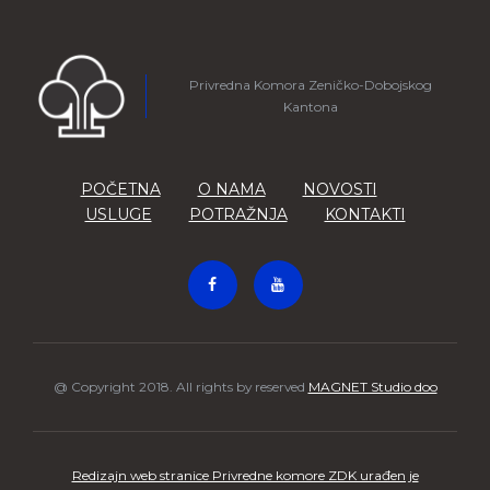
Privredna Komora Zeničko-Dobojskog
Kantona
POČETNA
O NAMA
NOVOSTI
USLUGE
POTRAŽNJA
KONTAKTI
@ Copyright 2018. All rights by reserved
MAGNET Studio doo
Redizajn web stranice Privredne komore ZDK urađen je