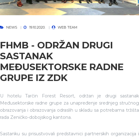
NEWS
19.10.2020.
WEB TEAM
FHMB - ODRŽAN DRUGI
SASTANAK
MEĐUSEKTORSKE RADNE
GRUPE IZ ZDK
U hotelu Tarčin Forest Resort, održan je drugi sastanak
Međusektorske radne grupe za unapređenje srednjeg stručnog
obrazovanja i obrazovanja odraslih u skladu sa potrebama tržišta
rada Zeničko-dobojskog kantona.
Sastanku su prisustvovali predstavnici partnerskih organizacija i