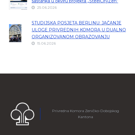
sastanka u okviru projekta „SteelCityZen“
25.06.2026
STUDIJSKA POSJETA BERLINU: JAČANJE
ULOGE PRIVREDNIH KOMORA U DUALNO
ORGANIZOVANOM OBRAZOVANJU
15.06.2026
Privredna Komora Zeničko-Dobojskog
Kantona