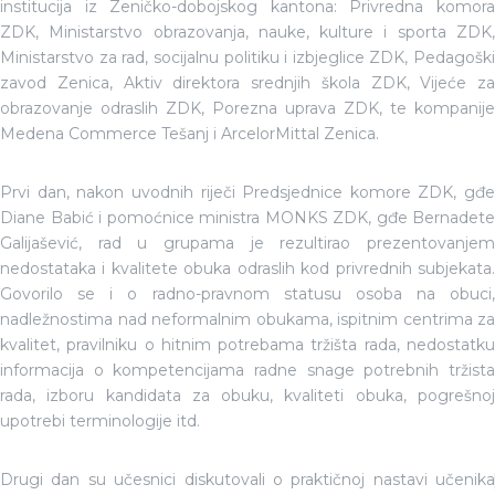
institucija iz Zeničko-dobojskog kantona: Privredna komora
ZDK, Ministarstvo obrazovanja, nauke, kulture i sporta ZDK,
Ministarstvo za rad, socijalnu politiku i izbjeglice ZDK, Pedagoški
zavod Zenica, Aktiv direktora srednjih škola ZDK, Vijeće za
obrazovanje odraslih ZDK, Porezna uprava ZDK, te kompanije
Medena Commerce Tešanj i ArcelorMittal Zenica.
Prvi dan, nakon uvodnih riječi Predsjednice komore ZDK, gđe
Diane Babić i pomoćnice ministra MONKS ZDK, gđe Bernadete
Galijašević, rad u grupama je rezultirao prezentovanjem
nedostataka i kvalitete obuka odraslih kod privrednih subjekata.
Govorilo se i o radno-pravnom statusu osoba na obuci,
nadležnostima nad neformalnim obukama, ispitnim centrima za
kvalitet, pravilniku o hitnim potrebama tržišta rada, nedostatku
informacija o kompetencijama radne snage potrebnih tržista
rada, izboru kandidata za obuku, kvaliteti obuka, pogrešnoj
upotrebi terminologije itd.
Drugi dan su učesnici diskutovali o praktičnoj nastavi učenika