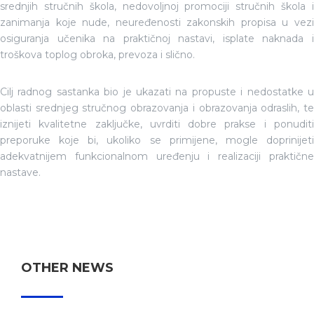
srednjih stručnih škola, nedovoljnoj promociji stručnih škola i
zanimanja koje nude, neuređenosti zakonskih propisa u vezi
osiguranja učenika na praktičnoj nastavi, isplate naknada i
troškova toplog obroka, prevoza i slično.
Cilj radnog sastanka bio je ukazati na propuste i nedostatke u
oblasti srednjeg stručnog obrazovanja i obrazovanja odraslih, te
iznijeti kvalitetne zaključke, uvrditi dobre prakse i ponuditi
preporuke koje bi, ukoliko se primijene, mogle doprinijeti
adekvatnijem funkcionalnom uređenju i realizaciji praktične
nastave.
OTHER NEWS