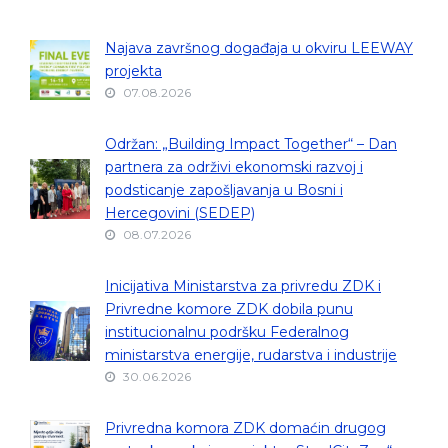
Najava završnog događaja u okviru LEEWAY
projekta
07.08.2026
Održan: „Building Impact Together“ – Dan
partnera za održivi ekonomski razvoj i
podsticanje zapošljavanja u Bosni i
Hercegovini (SEDEP)
08.07.2026
Inicijativa Ministarstva za privredu ZDK i
Privredne komore ZDK dobila punu
institucionalnu podršku Federalnog
ministarstva energije, rudarstva i industrije
30.06.2026
Privredna komora ZDK domaćin drugog