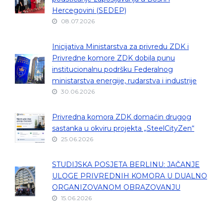
Hercegovini (SEDEP)
08.07.2026
Inicijativa Ministarstva za privredu ZDK i
Privredne komore ZDK dobila punu
institucionalnu podršku Federalnog
ministarstva energije, rudarstva i industrije
30.06.2026
Privredna komora ZDK domaćin drugog
sastanka u okviru projekta „SteelCityZen“
25.06.2026
STUDIJSKA POSJETA BERLINU: JAČANJE
ULOGE PRIVREDNIH KOMORA U DUALNO
ORGANIZOVANOM OBRAZOVANJU
15.06.2026