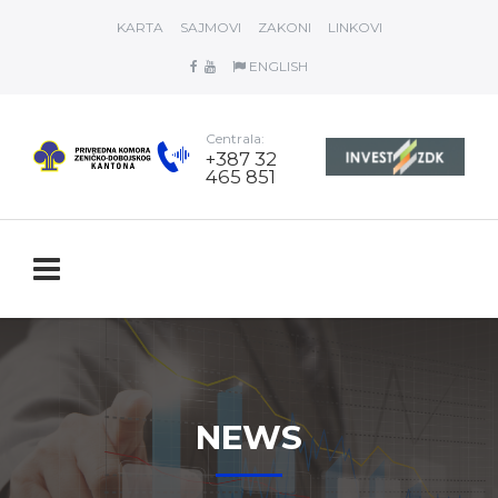
KARTA
SAJMOVI
ZAKONI
LINKOVI
ENGLISH
Centrala:
+387 32
465 851
NEWS