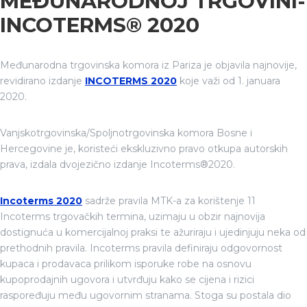
MEĐUNARODNOJ TRGOVINI-
INCOTERMS® 2020
Međunarodna trgovinska komora iz Pariza je objavila najnovije,
revidirano izdanje
INCOTERMS 2020
koje važi od 1. januara
2020.
Vanjskotrgovinska/Spoljnotrgovinska komora Bosne i
Hercegovine je, koristeći ekskluzivno pravo otkupa autorskih
prava, izdala dvojezično izdanje Incoterms®2020.
Incoterms 2020
sadrže pravila MTK-a za korištenje 11
Incoterms trgovačkih termina, uzimaju u obzir najnovija
dostignuća u komercijalnoj praksi te ažuriraju i ujedinjuju neka od
prethodnih pravila. Incoterms pravila definiraju odgovornost
kupaca i prodavaca prilikom isporuke robe na osnovu
kupoprodajnih ugovora i utvrđuju kako se cijena i rizici
raspoređuju među ugovornim stranama. Stoga su postala dio