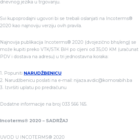
dnevnog jezika u trgovanju.
Svi kupoprodajni ugovori bi se trebali oslanjati na Incoterms®
2020 kao najnoviju verziju ovih pravila.
Najnovija publikacija Incoterms® 2020 (dvojezično bhs/eng) se
može kupiti preko VTK/STK BiH po cijeni od 35,00 KM (uračunat
PDV i dostava na adresu) u tri jednostavna koraka:
1. Popuniti
NARUDŽBENICU
2. Narudžbenicu poslati na e-mail: nijaza.avdic@komorabih.ba
3. Izvršiti uplatu po predračunu
Dodatne informacije na broj 033 566 165.
Incoterms® 2020 – SADRŽAJ
UVOD U INCOTERMS® 2020