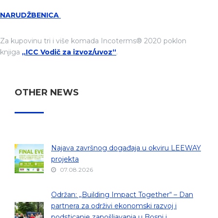
NARUDŽBENICA
Za kupovinu tri i više komada Incoterms® 2020 poklon
knjiga
„ICC Vodič za izvoz/uvoz“
.
OTHER NEWS
Najava završnog događaja u okviru LEEWAY
projekta
07.08.2026
Održan: „Building Impact Together“ – Dan
partnera za održivi ekonomski razvoj i
podsticanje zapošljavanja u Bosni i