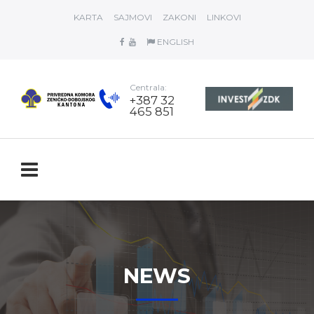
KARTA
SAJMOVI
ZAKONI
LINKOVI
ENGLISH
Centrala:
+387 32
465 851
NEWS