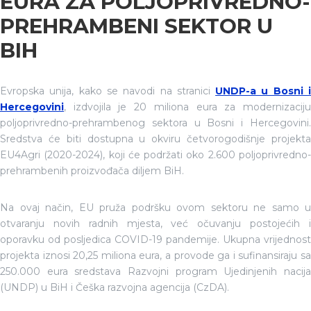
EURA ZA POLJOPRIVREDNO-
PREHRAMBENI SEKTOR U
BIH
Evropska unija, kako se navodi na stranici
UNDP-a u Bosni 
Hercegovini
, izdvojila je 20 miliona eura za modernizaciju
poljoprivredno-prehrambenog sektora u Bosni i Hercegovini.
Sredstva će biti dostupna u okviru četvorogodišnje projekta
EU4Agri (2020-2024), koji će podržati oko 2.600 poljoprivredno-
prehrambenih proizvođača diljem BiH.
Na ovaj način, EU pruža podršku ovom sektoru ne samo u
otvaranju novih radnih mjesta, već očuvanju postojećih i
oporavku od posljedica COVID-19 pandemije. Ukupna vrijednost
projekta iznosi 20,25 miliona eura, a provode ga i sufinansiraju sa
250.000 eura sredstava Razvojni program Ujedinjenih nacija
(UNDP) u BiH i Češka razvojna agencija (CzDA).