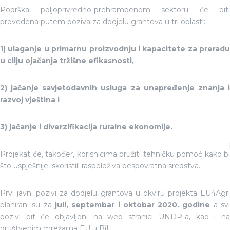
Podrška poljoprivredno-prehrambenom sektoru će biti
provedena putem poziva za dodjelu grantova u tri oblasti:
1) ulaganje u primarnu proizvodnju i kapacitete za preradu
u cilju ojačanja tržišne efikasnosti,
2) jačanje savjetodavnih usluga za unapređenje znanja i
razvoj vještina i
3) jačanje i diverzifikacija ruralne ekonomije.
Projekat će, također, korisnicima pružiti tehničku pomoć kako bi
što uspješnije iskoristili raspoloživa bespovratna sredstva.
Prvi javni pozivi za dodjelu grantova u okviru projekta EU4Agri
planirani su za
juli, septembar i oktobar 2020. godine
a sv
pozivi bit će objavljeni na web stranici UNDP-a, kao i na
društvenim mrežama EU u BiH.