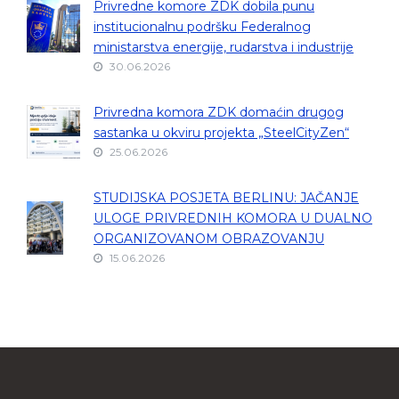
Privredne komore ZDK dobila punu
institucionalnu podršku Federalnog
ministarstva energije, rudarstva i industrije
30.06.2026
Privredna komora ZDK domaćin drugog
sastanka u okviru projekta „SteelCityZen“
25.06.2026
STUDIJSKA POSJETA BERLINU: JAČANJE
ULOGE PRIVREDNIH KOMORA U DUALNO
ORGANIZOVANOM OBRAZOVANJU
15.06.2026