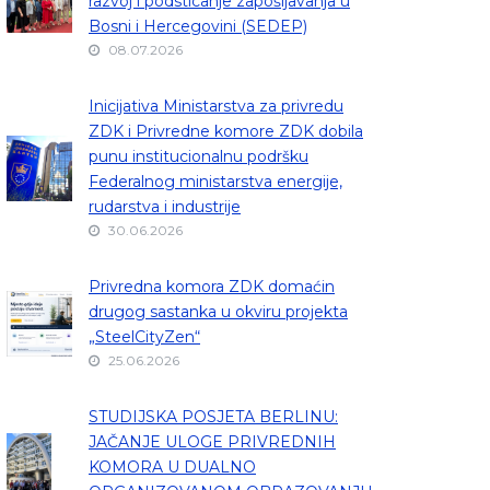
razvoj i podsticanje zapošljavanja u
Bosni i Hercegovini (SEDEP)
08.07.2026
Inicijativa Ministarstva za privredu
ZDK i Privredne komore ZDK dobila
punu institucionalnu podršku
Federalnog ministarstva energije,
rudarstva i industrije
30.06.2026
Privredna komora ZDK domaćin
drugog sastanka u okviru projekta
„SteelCityZen“
25.06.2026
STUDIJSKA POSJETA BERLINU:
JAČANJE ULOGE PRIVREDNIH
KOMORA U DUALNO