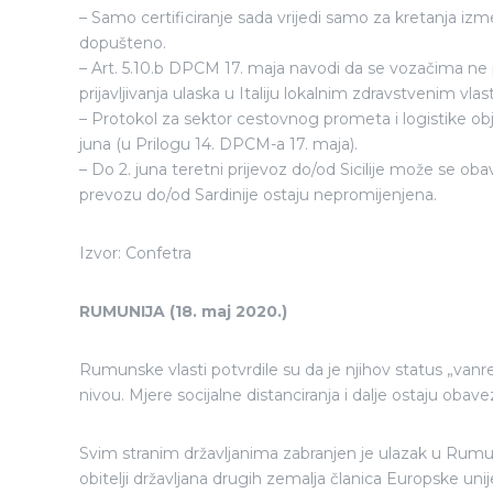
– Samo certificiranje sada vrijedi samo za kretanja izmeđ
dopušteno.
– Art. 5.10.b DPCM 17. maja navodi da se vozačima ne p
prijavljivanja ulaska u Italiju lokalnim zdravstvenim vla
– Protokol za sektor cestovnog prometa i logistike objav
juna (u Prilogu 14. DPCM-a 17. maja).
– Do 2. juna teretni prijevoz do/od Sicilije može se ob
prevozu do/od Sardinije ostaju nepromijenjena.
Izvor: Confetra
RUMUNIJA (18. maj 2020.)
Rumunske vlasti potvrdile su da je njihov status „van
nivou. Mjere socijalne distanciranja i dalje ostaju oba
Svim stranim državljanima zabranjen je ulazak u Rumu
obitelji državljana drugih zemalja članica Europske un