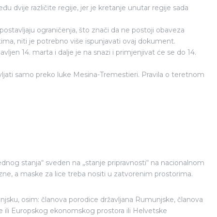
u dvije različite regije, jer je kretanje unutar regije sada
ostavljaju ograničenja, što znači da ne postoji obaveza
stima, niti je potrebno više ispunjavati ovaj dokument.
ljen 14. marta i dalje je na snazi i primjenjivat će se do 14.
avljati samo preko luke Mesina-Tremestieri. Pravila o teretnom
rednog stanja“ sveden na „stanje pripravnosti“ na nacionalnom
vezne, a maske za lice treba nositi u zatvorenim prostorima.
njsku, osim: članova porodice državljana Rumunjske, članova
ije ili Europskog ekonomskog prostora ili Helvetske