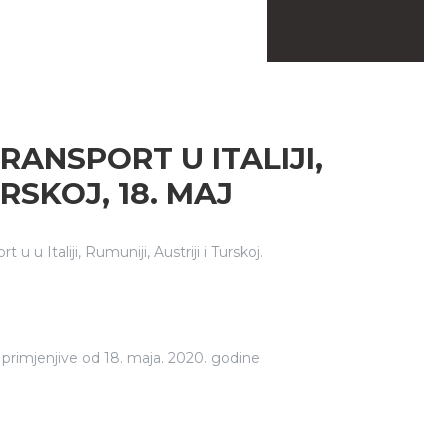
RANSPORT U ITALIJI,
URSKOJ, 18. MAJ
u Italiji, Rumuniji, Austriji i Turskoj.
e, primjenjive od 18. maja. 2020. godine