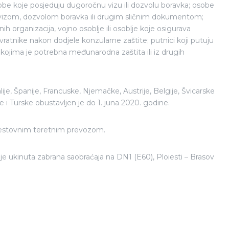
sobe koje posjeduju dugoročnu vizu ili dozvolu boravka; osobe
e vizom, dozvolom boravka ili drugim sličnim dokumentom;
h organizacija, vojno osoblje ili osoblje koje osigurava
vratnike nakon dodjele konzularne zaštite; putnici koji putuju
e kojima je potrebna međunarodna zaštita ili iz drugih
e, Španije, Francuske, Njemačke, Austrije, Belgije, Švicarske
je i Turske obustavljen je do 1. juna 2020. godine.
cestovnim teretnim prevozom.
je ukinuta zabrana saobraćaja na DN1 (E60), Ploiesti – Brasov