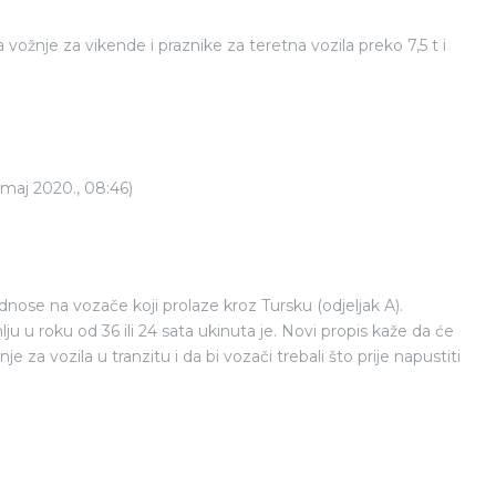
ožnje za vikende i praznike za teretna vozila preko 7,5 t i
 maj 2020., 08:46)
nose na vozače koji prolaze kroz Tursku (odjeljak A).
u roku od 36 ili 24 sata ukinuta je. Novi propis kaže da će
e za vozila u tranzitu i da bi vozači trebali što prije napustiti