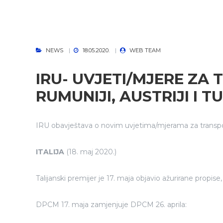
NEWS
18.05.2020.
WEB TEAM
IRU- UVJETI/MJERE ZA T
RUMUNIJI, AUSTRIJI I T
IRU obavještava o novim uvjetima/mjerama za transport u 
ITALIJA
(18. maj 2020.)
Talijanski premijer je 17. maja objavio ažurirane propis
DPCM 17. maja zamjenjuje DPCM 26. aprila: