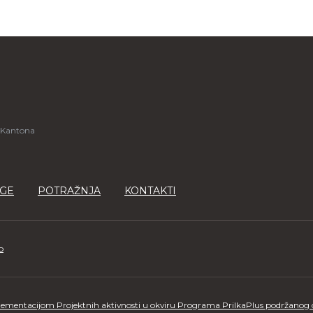
 Kantona
GE
POTRAŽNJA
KONTAKTI
o
ementacijom Projektnih aktivnosti u okviru Programa PrilkaPlus podržanog od