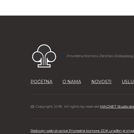
Privredna Komora Zeničko-Dobojskog
POČETNA
O NAMA
NOVOSTI
USLU
@ Copyright 2018. All rights by reserved
MAGNET Studio do
Redizajn web stranice Privredne komore ZDK urađen je impl