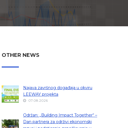
OTHER NEWS
Najava završnog događaja u okviru
LEEWAY projekta
07.08.2026
Održan: „Building Impact Together“ –
Dan partnera za održivi ekonomski