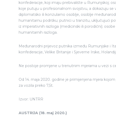
konfederacije, koji imaju prebivalište u Rumunjskoj; o
koje putuju u profesionalnom svojstvu, a dokazuju s
diplomatsko ili konzularno osoblje, osoblje međunarodni
humanitarnu podršku; putnici u tranzitu, uključujući po
iz imperativnih razloga (medicinski ili porodični); osob
humanitarnih razloga.
Međunarodni prijevoz putnika između Rumunjske i Italij
konfederacije, Velike Britanije i Sjeverne Irske, Holandi
Ne postoje promjene u trenutnim mjerama u vezi s 
Od 14. maja 2020. godine je primijenjena mjera kojom 
za vozila preko 7,5t.
Izvor: UNTRR
AUSTRIJA (18. maj 2020.)