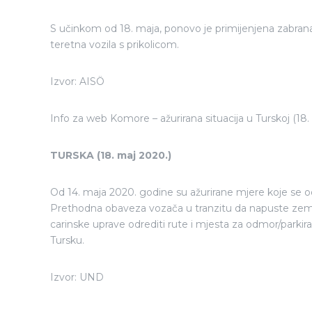
S učinkom od 18. maja, ponovo je primijenjena zabrana v
teretna vozila s prikolicom.
Izvor: AISÖ
Info za web Komore – ažurirana situacija u Turskoj (18.
TURSKA (18. maj 2020.)
Od 14. maja 2020. godine su ažurirane mjere koje se od
Prethodna obaveza vozača u tranzitu da napuste zemlju 
carinske uprave odrediti rute i mjesta za odmor/parkiranj
Tursku.
Izvor: UND