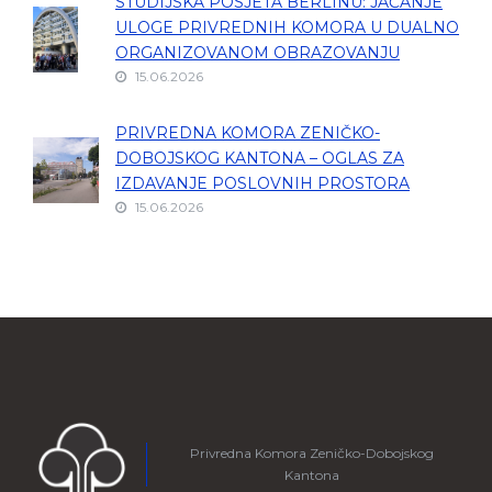
STUDIJSKA POSJETA BERLINU: JAČANJE
ULOGE PRIVREDNIH KOMORA U DUALNO
ORGANIZOVANOM OBRAZOVANJU
15.06.2026
PRIVREDNA KOMORA ZENIČKO-
DOBOJSKOG KANTONA – OGLAS ZA
IZDAVANJE POSLOVNIH PROSTORA
15.06.2026
Privredna Komora Zeničko-Dobojskog
Kantona