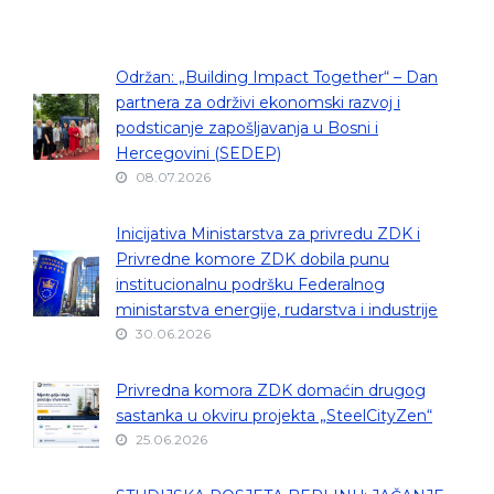
Održan: „Building Impact Together“ – Dan
partnera za održivi ekonomski razvoj i
podsticanje zapošljavanja u Bosni i
Hercegovini (SEDEP)
08.07.2026
Inicijativa Ministarstva za privredu ZDK i
Privredne komore ZDK dobila punu
institucionalnu podršku Federalnog
ministarstva energije, rudarstva i industrije
30.06.2026
Privredna komora ZDK domaćin drugog
sastanka u okviru projekta „SteelCityZen“
25.06.2026