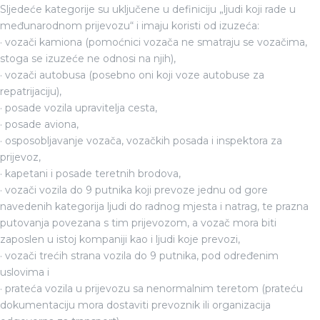
Sljedeće kategorije su uključene u definiciju „ljudi koji rade u
međunarodnom prijevozu“ i imaju koristi od izuzeća:
· vozači kamiona (pomoćnici vozača ne smatraju se vozačima,
stoga se izuzeće ne odnosi na njih),
· vozači autobusa (posebno oni koji voze autobuse za
repatrijaciju),
· posade vozila upravitelja cesta,
· posade aviona,
· osposobljavanje vozača, vozačkih posada i inspektora za
prijevoz,
· kapetani i posade teretnih brodova,
· vozači vozila do 9 putnika koji prevoze jednu od gore
navedenih kategorija ljudi do radnog mjesta i natrag, te prazna
putovanja povezana s tim prijevozom, a vozač mora biti
zaposlen u istoj kompaniji kao i ljudi koje prevozi,
· vozači trećih strana vozila do 9 putnika, pod određenim
uslovima i
· prateća vozila u prijevozu sa nenormalnim teretom (prateću
dokumentaciju mora dostaviti prevoznik ili organizacija