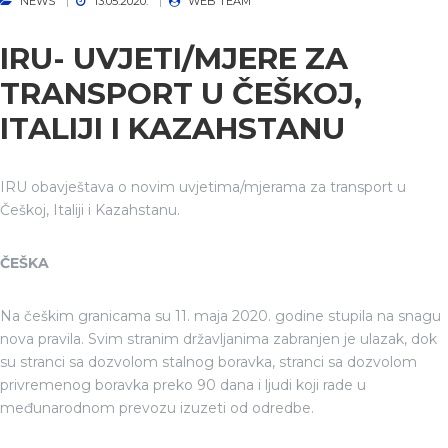
NEWS
13.05.2020.
WEB TEAM
IRU- UVJETI/MJERE ZA
TRANSPORT U ČEŠKOJ,
ITALIJI I KAZAHSTANU
IRU obavještava o novim uvjetima/mjerama za transport u
Češkoj, Italiji i Kazahstanu.
ČEŠKA
Na češkim granicama su 11. maja 2020. godine stupila na snagu
nova pravila. Svim stranim državljanima zabranjen je ulazak, dok
su stranci sa dozvolom stalnog boravka, stranci sa dozvolom
privremenog boravka preko 90 dana i ljudi koji rade u
međunarodnom prevozu izuzeti od odredbe.