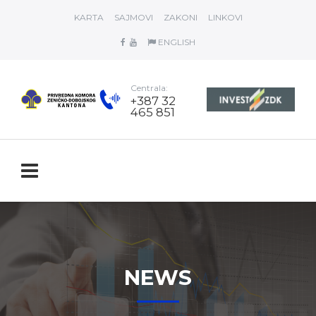
KARTA
SAJMOVI
ZAKONI
LINKOVI
ENGLISH
Centrala:
+387 32
465 851
NEWS