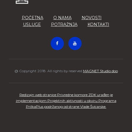
POČETNA
O NAMA
NOVOSTI
USLUGE
POTRAŽNJA
KONTAKTI
@ Copyright 2018. All rights by reserved
MAGNET Studio doo
Redizajn web stranice Privredne komore ZDK urađen je
implementacijom Projektnih aktivnosti u okviru Programa
PrilkaPlus podržanog od strane Vlade Švicarske.