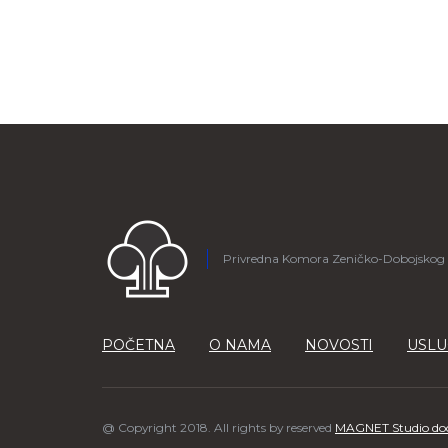
Privredna Komora Zeničko-Dobojskog
POČETNA
O NAMA
NOVOSTI
USLU
@ Copyright 2018. All rights by reserved
MAGNET Studio do