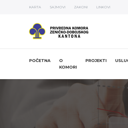
KARTA
SAJMOVI
ZAKONI
LINKOVI
POČETNA
O
PROJEKTI
USLU
KOMORI