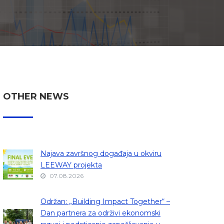
OTHER NEWS
Najava završnog događaja u okviru
LEEWAY projekta
07.08.2026
Održan: „Building Impact Together“ –
Dan partnera za održivi ekonomski