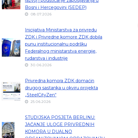
razvoj i podsticanje zapošljavanja u
Bosni i Hercegovini (SEDEP)
08.07.2026
Inicijativa Ministarstva za privredu
ZDK i Privredne komore ZDK dobila
punu institucionalnu podršku
Federalnog ministarstva energije,
rudarstva i industrije
30.06.2026
Privredna komora ZDK domaćin
drugog sastanka u okviru projekta
„SteelCityZen“
25.06.2026
STUDIJSKA POSJETA BERLINU:
JAČANJE ULOGE PRIVREDNIH
KOMORA U DUALNO