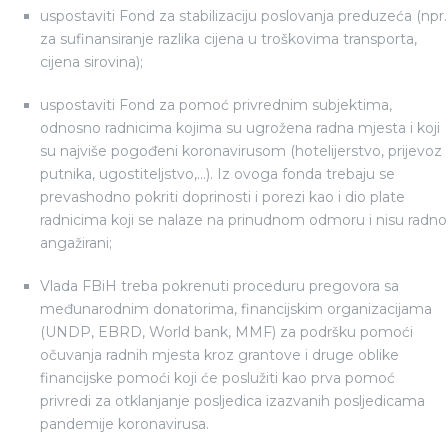
uspostaviti Fond za stabilizaciju poslovanja preduzeća (npr.
za sufinansiranje razlika cijena u troškovima transporta,
cijena sirovina);
uspostaviti Fond za pomoć privrednim subjektima,
odnosno radnicima kojima su ugrožena radna mjesta i koji
su najviše pogođeni koronavirusom (hotelijerstvo, prijevoz
putnika, ugostiteljstvo,...). Iz ovoga fonda trebaju se
prevashodno pokriti doprinosti i porezi kao i dio plate
radnicima koji se nalaze na prinudnom odmoru i nisu radno
angažirani;
Vlada FBiH treba pokrenuti proceduru pregovora sa
međunarodnim donatorima, financijskim organizacijama
(UNDP, EBRD, World bank, MMF) za podršku pomoći
očuvanja radnih mjesta kroz grantove i druge oblike
financijske pomoći koji će poslužiti kao prva pomoć
privredi za otklanjanje posljedica izazvanih posljedicama
pandemije koronavirusa.