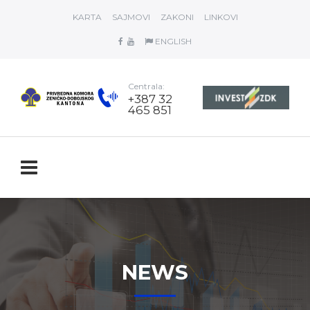
KARTA
SAJMOVI
ZAKONI
LINKOVI
ENGLISH
Centrala:
+387 32
465 851
NEWS