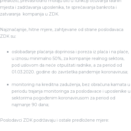
predložiti, prevashodno moraju biti u funkciji očuvanja radnih
mjesta i zadržavanja uposlenika, te sprečavanja bankrota i
zatvaranja kompanija u ZDK.
Najznačajnije, hitne mjere, zahtjevane od strane poslodavaca
ZDK su:
oslobađanje plaćanja doprinosa i poreza iz plaća i na plaće,
u iznosu minimalno 50%, za kompanije realnog sektora,
pod uslovom da neće otpuštati radnike, a za period od
01.03.2020. godine do završetka pandemije koronavirusa;
monitoring na kreditna zaduženja, bez obračuna kamata u
periodu trajanja monitoringa za poslodavace i uposlenike u
sektorima pogođenim koronavirusom za period od
najmanje 90 dana;
Poslodavci ZDK podržavaju i ostale predložene mjere: