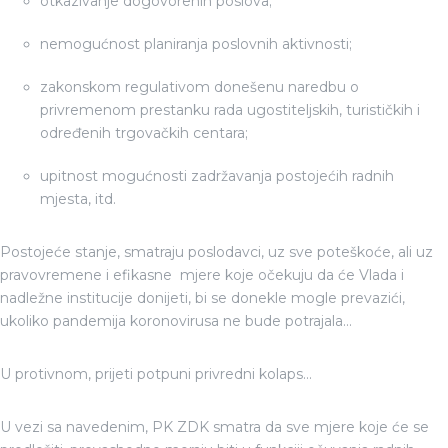
otkazivanje dogovorenih poslova;
nemogućnost planiranja poslovnih aktivnosti;
zakonskom regulativom donešenu naredbu o
privremenom prestanku rada ugostiteljskih, turističkih i
određenih trgovačkih centara;
upitnost mogućnosti zadržavanja postojećih radnih
mjesta, itd.
Postojeće stanje, smatraju poslodavci, uz sve poteškoće, ali uz
pravovremene i efikasne mjere koje očekuju da će Vlada i
nadležne institucije donijeti, bi se donekle mogle prevazići,
ukoliko pandemija koronovirusa ne bude potrajala...
U protivnom, prijeti potpuni privredni kolaps...
U vezi sa navedenim, PK ZDK smatra da sve mjere koje će se