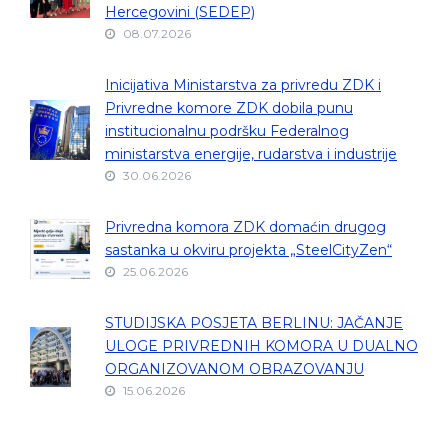
Hercegovini (SEDEP)
08.07.2026
Inicijativa Ministarstva za privredu ZDK i
Privredne komore ZDK dobila punu
institucionalnu podršku Federalnog
ministarstva energije, rudarstva i industrije
30.06.2026
Privredna komora ZDK domaćin drugog
sastanka u okviru projekta „SteelCityZen“
25.06.2026
STUDIJSKA POSJETA BERLINU: JAČANJE
ULOGE PRIVREDNIH KOMORA U DUALNO
ORGANIZOVANOM OBRAZOVANJU
15.06.2026