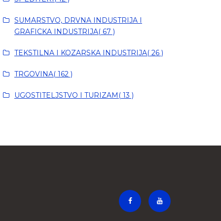
SUMARSTVO, DRVNA INDUSTRIJA I
GRAFICKA INDUSTRIJA( 67 )
TEKSTILNA I KOZARSKA INDUSTRIJA( 26 )
TRGOVINA( 162 )
UGOSTITELJSTVO I TURIZAM( 13 )