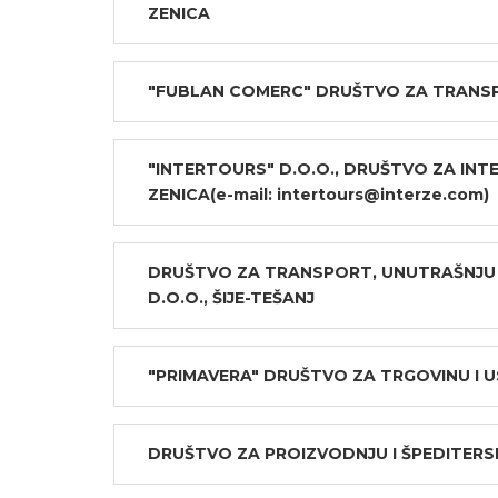
ZENICA
"FUBLAN COMERC" DRUŠTVO ZA TRANSPOR
"INTERTOURS" D.O.O., DRUŠTVO ZA INT
ZENICA(e-mail: intertours@interze.com)
DRUŠTVO ZA TRANSPORT, UNUTRAŠNJU 
D.O.O., ŠIJE-TEŠANJ
"PRIMAVERA" DRUŠTVO ZA TRGOVINU I U
DRUŠTVO ZA PROIZVODNJU I ŠPEDITERSK