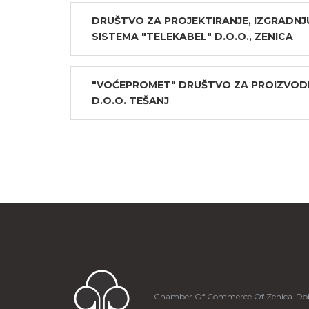
DRUŠTVO ZA PROJEKTIRANJE, IZGRADNJ
SISTEMA "TELEKABEL" D.O.O., ZENICA
"VOĆEPROMET" DRUŠTVO ZA PROIZVODN
D.O.O. TEŠANJ
Chamber Of Commerce Of Zenica-Do