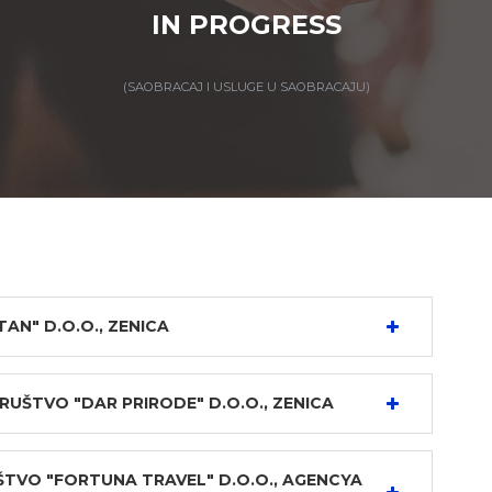
IN PROGRESS
(SAOBRACAJ I USLUGE U SAOBRACAJU)
N" D.O.O., ZENICA
UŠTVO "DAR PRIRODE" D.O.O., ZENICA
TVO "FORTUNA TRAVEL" D.O.O., AGENCYA