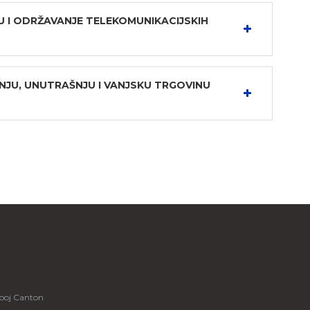
U I ODRŽAVANJE TELEKOMUNIKACIJSKIH
JU, UNUTRAŠNJU I VANJSKU TRGOVINU
boj Canton