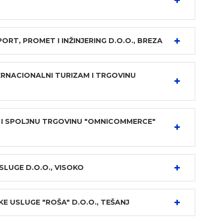
T, PROMET I INŽINJERING D.O.O., BREZA
ERNACIONALNI TURIZAM I TRGOVINU
I SPOLJNU TRGOVINU "OMNICOMMERCE"
SLUGE D.O.O., VISOKO
E USLUGE "ROŠA" D.O.O., TEŠANJ